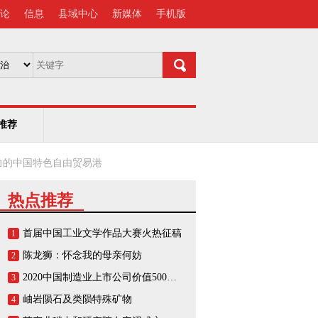
论
信息
县域中心
新媒体
手机版
推荐
力的中国特色自由贸易港
热点推荐
首届中国工业文学作品大赛火热征稿
1
陈龙狮：怀念我的母亲何妨
2
2020中国制造业上市公司价值500强榜单
3
岫岩陨石及类陨特殊矿物
4