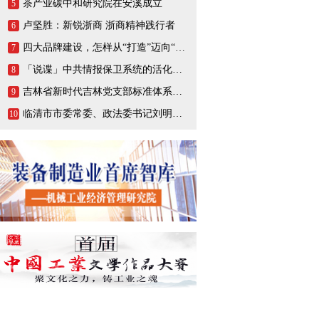
茶产业碳中和研究院在安溪成立
5
卢坚胜：新锐浙商 浙商精神践行者
6
四大品牌建设，怎样从“打造”迈向“打响”
7
「说谍」中共情报保卫系统的活化石，一生战斗在情报战线的陈养山
8
吉林省新时代吉林党支部标准体系（BTX）建设把基层党支部打造成坚强的战斗堡垒
9
临清市市委常委、政法委书记刘明峰领导一行莅临连城智造小镇·烟店轴承产业园调研指导
10