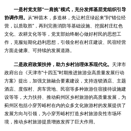
2017
2016
2015
2018
2019
一是村党支部“一肩挑”模式，充分发挥基层党组织引导
协调作用。
从“种苗木，多造林，先让村庄绿起来”到“错位经
关于我们
营，以质取胜”，再到完善消防等基础设施、挖掘村庄红色
杂志简介
杂志编委会
组织机构
联系我们
智慧中国动态
文化、农耕文化等等，党支部始终耐心做好村民的思想工
智慧城市
作，克服短期化趋利思想，引领全村在村庄建设、民宿经营
全景中国
智慧旅游
智慧教育
智慧医疗
智慧交通
方面走健康、可持续的发展道路。
智慧环保
智慧会客厅
县域经济
城乡建设
乡村振兴
二是政府政策扶持，助力乡村治理体系现代化。
天津市
康养
政府出台《天津市“十四五”时期推进旅游业高质量发展行动
工作动态
康养思语
明星老人
项目介绍
县域经济
方案》提出，加强文旅融合要素建设，支持连锁酒店、主题
成果展示
政策发布
视频播报
工程案例
康养智库
酒店、度假村、房车营地、民宿等多种旅游住宿接待设施建
合作伙伴
设等等，大力扶持、推动蓟州区乡村旅游的高质量发展，为
蓟州区包括小穿芳峪村在内的众多文化旅游村的发展提供了
发展方向与引领，为小穿芳峪村打造乡村旅游良性市场环
境，推动乡村旅游提质增效发挥了巨大作用。