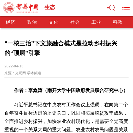
生态
经济
政治
文化
社会
工业
科教
“一核三治”下文旅融合模式是拉动乡村振兴
的“顶层”引擎
经济
经济观察
产业纵横
区域经济
新锐视点
发展理念
2022-04-13
来源：
经济转型
光明网-学术频道
供给侧改革
政治
作者：李鑫涛（南开大学中国政府发展联合研究中心）
深化改革
依法治国
司法公正
民主政治
观察思考
网文推荐
习近平总书记在中央农村工作会议上强调，在向第二个
百年奋斗目标迈进的历史关口，巩固和拓展脱贫攻坚成果，
文化
全面推进乡村振兴，加快农业农村现代化，是需要全党高度
中华文化
核心价值
文化产业
文化事业
艺术百家
重视的一个关系大局的重大问题。农业农村农民问题是关系