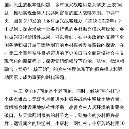
文化观察
智海钩沉
国计民生的根本性问题，乡村振兴战略则是为解决“三农”问
题、推动实现全体人民共同富裕的重大战略筹划。中共中
社会
央、国务院印发的《乡村振兴战略规划（2018-2022年）》
社会治理
社会保障
城乡发展
民生建设
中提到，探索形成一批各具特色的乡村振兴模式与经验，乡
工业
村振兴取得阶段性成果。可以看到，在中央政策的支持下全
装备制造
智能制造
制造2025
大国工匠
国各地积极开展了因地制宜的乡村振兴发展路径的探索。在
向第二个百年奋斗目标迈进的历史关口与全面建设社会主义
科教
现代化的新征程上，探索党组织领导下自治、法治、德治相
科技观察
创新前沿
智慧教育
职业教育
融合（简称“一核三治”）的乡村治理体系下的振兴模式和驱
三农
动因素，成为重要的时代课题。
智慧农业
智慧乡村
基层之声
村庄“空心化”问题是个老问题。同时，解决“空心村”这
国防
个痛点难点，无疑也是推进乡村振兴战略中释放土地存量、
国防建设
军民融合
兵器装备
军营风采
缓解城乡建设用地结构性矛盾、改善乡村人居环境的重要突
国际
破口。从天津蓟州最穷的村子之一，到如今的乡村振兴品
牌，远近闻名的旅游村、小康村、网红村，小穿芳峪村用10
中国与世界
国际视点
国际合作
他山之石