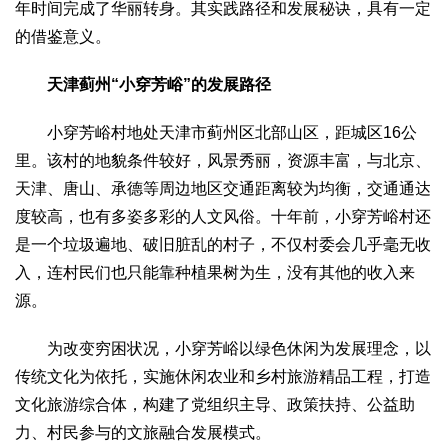
年时间完成了华丽转身。其实践路径和发展秘诀，具有一定
生态
的借鉴意义。
生态文明
能源资源
环境保护
地方生态
休闲旅游
天津蓟州“小穿芳峪”的发展路径
视频
访谈
动态
小穿芳峪村地处天津市蓟州区北部山区，距城区16公
里。该村的地貌条件较好，风景秀丽，资源丰富，与北京、
地方
天津、唐山、承德等周边地区交通距离较为均衡，交通通达
京
津
冀
晋
蒙
辽
吉
黑
沪
苏
浙
皖
闽
度较高，也有多姿多彩的人文风俗。十年前，小穿芳峪村还
赣
鲁
豫
鄂
湘
粤
桂
琼
渝
川
黔
滇
藏
是一个垃圾遍地、破旧脏乱的村子，不仅村委会几乎毫无收
陕
甘
青
宁
新
港
澳
台
入，连村民们也只能靠种植果树为生，没有其他的收入来
智库
源。
智库建设
智库专家
智库战略
智库之声
为改变穷困状况，小穿芳峪以绿色休闲为发展理念，以
信息
传统文化为依托，实施休闲农业和乡村旅游精品工程，打造
地方动态
地方强音
文化旅游综合体，构建了党组织主导、政策扶持、公益助
力、村民参与的文旅融合发展模式。
在线期刊