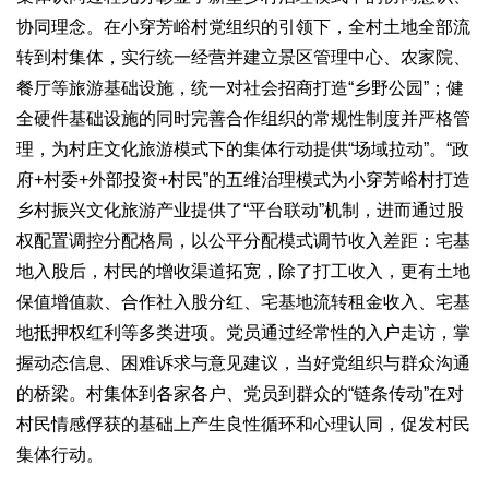
协同理念。在小穿芳峪村党组织的引领下，全村土地全部流
转到村集体，实行统一经营并建立景区管理中心、农家院、
餐厅等旅游基础设施，统一对社会招商打造“乡野公园”；健
全硬件基础设施的同时完善合作组织的常规性制度并严格管
理，为村庄文化旅游模式下的集体行动提供“场域拉动”。“政
府+村委+外部投资+村民”的五维治理模式为小穿芳峪村打造
乡村振兴文化旅游产业提供了“平台联动”机制，进而通过股
权配置调控分配格局，以公平分配模式调节收入差距：宅基
地入股后，村民的增收渠道拓宽，除了打工收入，更有土地
保值增值款、合作社入股分红、宅基地流转租金收入、宅基
地抵押权红利等多类进项。党员通过经常性的入户走访，掌
握动态信息、困难诉求与意见建议，当好党组织与群众沟通
的桥梁。村集体到各家各户、党员到群众的“链条传动”在对
村民情感俘获的基础上产生良性循环和心理认同，促发村民
集体行动。