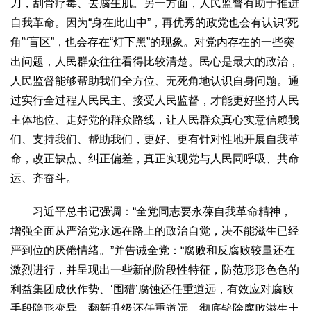
刀，刮骨疗毒、去腐生肌。另一方面，人民监督有助于推进
自我革命。因为“身在此山中”，再优秀的政党也会有认识“死
角”“盲区”，也会存在“灯下黑”的现象。对党内存在的一些突
出问题，人民群众往往看得比较清楚。民心是最大的政治，
人民监督能够帮助我们全方位、无死角地认识自身问题。通
过实行全过程人民民主、接受人民监督，才能更好坚持人民
主体地位、走好党的群众路线，让人民群众真心实意信赖我
们、支持我们、帮助我们，更好、更有针对性地开展自我革
命，改正缺点、纠正偏差，真正实现党与人民同呼吸、共命
运、齐奋斗。
习近平总书记强调：“全党同志要永葆自我革命精神，
增强全面从严治党永远在路上的政治自觉，决不能滋生已经
严到位的厌倦情绪。”并告诫全党：“腐败和反腐败较量还在
激烈进行，并呈现出一些新的阶段性特征，防范形形色色的
利益集团成伙作势、‘围猎’腐蚀还任重道远，有效应对腐败
手段隐形变异、翻新升级还任重道远，彻底铲除腐败滋生土