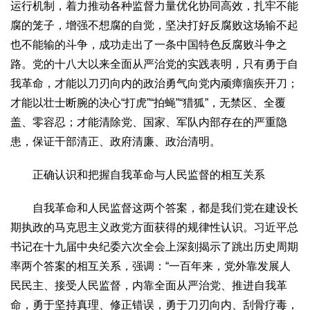
运行机制，着力推动各种监督力量优化协同高效，扎牢不能
腐的笼子，增强不想腐的自觉，坚决打好反腐败这场输不起
也不能输的斗争，成功走出了一条中国特色反腐败斗争之
路。党的十八大以来全面从严治党的实践表明，只有勇于自
我革命，才能以刀刃向内的政治勇气向党内顽瘴痼疾开刀；
才能以壮士断腕的决心“打虎”“拍蝇”“猎狐”，无禁区、全覆
盖、零容忍；才能清除党、国家、军队内部存在的严重隐
患，保证干部清正、政府清廉、政治清明。
正确认识和把握自我革命与人民监督的相互关系
自我革命和人民监督这两个答案，都是我们党在建设长
期执政的马克思主义政党方面获得的规律性认识。习近平总
书记在十九届中央纪委六次全会上深刻揭示了跳出历史周期
率两个答案的相互关系，强调：“一百年来，党外靠发展人
民民主、接受人民监督，内靠全面从严治党、推进自我革
命，勇于坚持真理、修正错误，勇于刀刃向内、刮骨疗毒，