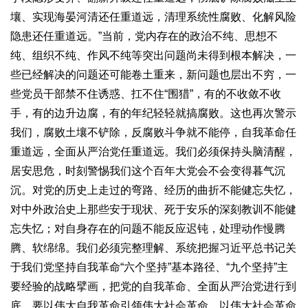
壤、实现海晏河清还任重道远，清理系统性腐败、化解风险
隐患还任重道远。”当前，党内存在的政治不纯、思想不
纯、组织不纯、作风不纯等突出问题尚未得到根本解决，一
些已经解决的问题还可能卷土重来，新问题也层出不穷，一
些党员干部禁不住诱惑、扛不住“围猎”，有的不收敛不收
手，有的边升边腐，有的年纪轻轻就搞腐败。这也再次警示
我们，腐败土壤不铲除，反腐败斗争就不能停，自我革命任
重道远，全面从严治党任重道远。我们必须保持头脑清醒，
居安思危，时刻警惕我们这个百年大党会不会变得暮气沉
沉。对党的历史上走过的弯路、经历的曲折不能健忘失忆，
对中外政治史上那些安于现状、死于安乐的深刻教训不能健
忘失忆；对自身存在的问题不能反应迟钝，处理动作慢腾
腾、软绵绵。我们必须完整理解、系统把握习近平总书记关
于我们党坚持自我革命“六个坚持”基本路径、“九个坚持”主
要经验的战略擘画，把党的自我革命、全面从严治党进行到
底。要以伟大自我革命引领伟大社会革命，以伟大社会革命