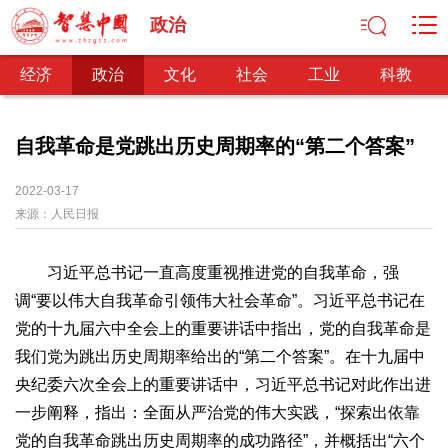
政治
经济
政治
文化
社会
工业
科教
自我革命是党跳出历史周期率的“第二个答案”
经济
2022-03-17
来源：
人民日报
经济观察
产业纵横
区域经济
新锐视点
发展理念
经济转型
供给侧改革
习近平总书记一直高度重视推进党的自我革命，强
政治
调“要以伟大自我革命引领伟大社会革命”。习近平总书记在
深化改革
依法治国
司法公正
民主政治
观察思考
党的十九届六中全会上的重要讲话中指出，党的自我革命是
网文推荐
我们党为跳出历史周期率给出的“第二个答案”。在十九届中
央纪委六次全会上的重要讲话中，习近平总书记对此作出进
文化
一步阐释，指出：全面从严治党的伟大实践，“探索出依靠
中华文化
核心价值
文化产业
文化事业
艺术百家
党的自我革命跳出历史周期率的成功路径”，并概括出“六个