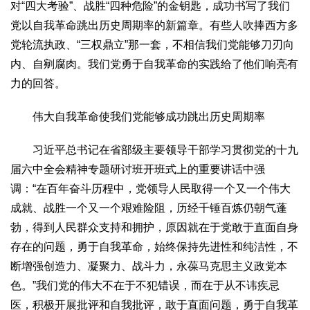
对“四大考验”、战胜“四种危险”的金钥匙，成功书写了我们
党以自我革命跳出历史周期率的新篇章。有些人吹捧西方多
党轮流执政、“三权鼎立”那一套，不相信我们党能够刀刃向
内、自剜腐肉。我们党勇于自我革命的实践给了他们响亮有
力的回答。
伟大自我革命使我们党能够成功跳出历史周期率
习近平总书记在省部级主要领导干部学习贯彻党的十九
届六中全会精神专题研讨班开班式上的重要讲话中强
调：“在百年奋斗历程中，党领导人民取得一个又一个伟大
成就、战胜一个又一个艰难险阻，历经千锤百炼仍朝气蓬
勃，得到人民群众支持和拥护，原因就在于党敢于直面自身
存在的问题，勇于自我革命，始终保持先进性和纯洁性，不
断增强创造力、凝聚力、战斗力，永葆马克思主义政党本
色。”我们党的伟大不在于不犯错误，而在于从不讳疾忌
医，积极开展批评和自我批评，敢于直面问题，勇于自我革