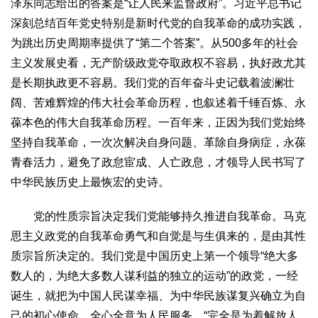
泽东同志给出的答案是“让人民来监督政府”。习近平总书记
生态
深刻总结百年党史特别是新时代党的自我革命的成功实践，
生态文明
能源资源
环境保护
地方生态
休闲旅游
为跳出历史周期率提供了“第二个答案”。从500多年的社会
主义发展史看，无产阶级政党夺取政权不容易，执好政尤其
视频
是长期执政更不容易。我们党的百年奋斗史记载着波澜壮
访谈
动态
阔、苦难辉煌的伟大社会革命历程，也叙述着千锤百炼、永
地方
葆本色的伟大自我革命历程。一百年来，正因为我们党始终
京
津
冀
晋
蒙
辽
吉
黑
沪
苏
浙
皖
闽
坚持自我革命，一次次解决自身问题、革除自身病症，永葆
赣
鲁
豫
鄂
湘
粤
桂
琼
渝
川
黔
滇
藏
青春活力，避免了政怠宦成、人亡政息，才领导人民书写了
中华民族历史上最恢宏的史诗。
陕
甘
青
宁
新
港
澳
台
智库
党的性质宗旨决定我们党能够持久推进自我革命。马克
智库建设
智库专家
智库战略
智库之声
思主义政党的自我革命勇气和自觉是与生俱来的，是由其性
质宗旨所决定的。我们党是中国历史上第一个领导“绝大多
信息
数人的，为绝大多数人谋利益的独立的运动”的政党，一经
地方动态
地方强音
诞生，就把为中国人民谋幸福、为中华民族谋复兴确立为自
在线期刊
己的初心使命，全心全意为人民服务，“完全是为着解放人