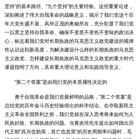
文化观察
智海钩沉
坚持”的基本路径、“九个坚持”的主要经验。这些重要论述，
社会
深刻阐述了伟大自我革命的战略意义，揭示了我们党这个百
社会治理
社会保障
城乡发展
民生建设
年大党长盛不衰、风华正茂的奥秘所在，充分彰显了我们党
一以贯之坚持自我革命、确保不变质不变色不变味的政治决
工业
心，标志着我们党对长期执政的马克思主义政党建设的规律
装备制造
智能制造
制造2025
大国工匠
性认识达到新高度，为解决建设什么样的长期执政的马克思
科教
主义政党、怎样建设长期执政的马克思主义政党的重大时代
课题指明了方向，具有重大理论意义和实践指导意义。
科技观察
创新前沿
智慧教育
职业教育
三农
“第二个答案”是由我们党的本质属性决定的
智慧农业
智慧乡村
基层之声
勇于自我革命是我们党最鲜明的品格，“第二个答案”是
国防
总结党的百年奋斗历史经验得出的科学结论。在夺取新民主
国防建设
军民融合
兵器装备
军营风采
主义革命全国胜利之前，我们党就在深入思考将来如何为人
民执好政、长期执政的问题。当黄炎培先生提出如何跳出历
国际
代王朝“其兴也勃焉，其亡也忽焉”的历史周期率问题时，毛
中国与世界
国际视点
国际合作
他山之石