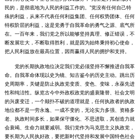
2017
2016
2015
2018
2019
民的，是彻底地为人民的利益工作的。”党没有任何自己特
殊的利益，从来不代表任何利益集团、任何权势团体、任何
关于我们
特权阶层的利益，这是党勇于自我革命的勇气之源、底气所
杂志简介
杂志编委会
组织机构
联系我们
智慧中国动态
在。一百年来，我们党之所以能够坚持真理、修正错误，不
智慧城市
断发展壮大，不断取得胜利，就是因为始终秉持初心使命，
全景中国
智慧旅游
智慧教育
智慧医疗
智慧交通
把人民利益放在最高位置，因而赢得人民的拥护和支持。
智慧环保
智慧会客厅
县域经济
城乡建设
乡村振兴
党的长期执政地位决定我们党必须坚持不懈推进自我革
康养
命。自我革命体现以史为镜、知古鉴今的历史主动。跳出历
工作动态
康养思语
明星老人
项目介绍
县域经济
史周期率，关键是防止执政党变质、变色、变味，永葆先进
性和纯洁性。纵览古今中外政权政党的盛衰隆替、社会文明
成果展示
政策发布
视频播报
工程案例
康养智库
的兴废变迁，一个颠扑不破的道理就是，任何执政者的执政
合作伙伴
地位都不是一劳永逸、一成不变的，无论实力多强、资格多
老、执政时间多长，如果保守僵化、不思进取，其创造力就
会衰竭、生命力就要减弱。我们党作为马克思主义执政党，
要长期为人民执好政，要把新时代坚持和发展中国特色社会