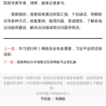
文化观察
智海钩沉
院校专家学者、律师、媒体记者参与。
社会
督察期间，督察组将通过听取汇报、个别谈话、明察暗
社会治理
社会保障
城乡发展
民生建设
访等多种方式，收集案例、梳理问题、形成报告，了解各地
工业
法治政府建设、解决法治领域突出问题等情况。
装备制造
智能制造
制造2025
大国工匠
科教
上一篇：
学习进行时丨网络安全有多重要，习近平这些话很
科技观察
创新前沿
智慧教育
职业教育
深刻
三农
下一篇：
国家网信办专项整治互联网账号运营乱象
智慧农业
智慧乡村
基层之声
国防
本站所刊登的《智慧中国》杂志社及智慧中国各种新闻﹑信息和各种
专题专栏资料，均为智慧中国网版权所有，未经协议授权禁止下载使
国防建设
军民融合
兵器装备
军营风采
用。
京ICP备17006603号-1
国际
手机版
|
电脑版
中国与世界
国际视点
国际合作
他山之石