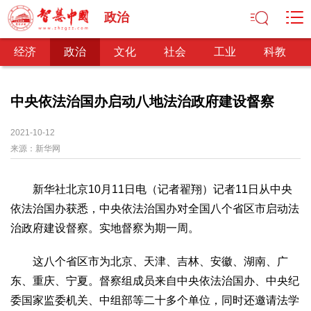
政治
经济
政治
文化
社会
工业
科教
中央依法治国办启动八地法治政府建设督察
经济
2021-10-12
来源：
新华网
经济观察
产业纵横
区域经济
新锐视点
发展理念
经济转型
供给侧改革
新华社北京10月11日电（记者翟翔）记者11日从中央
政治
依法治国办获悉，中央依法治国办对全国八个省区市启动法
深化改革
依法治国
司法公正
民主政治
观察思考
治政府建设督察。实地督察为期一周。
网文推荐
这八个省区市为北京、天津、吉林、安徽、湖南、广
文化
东、重庆、宁夏。督察组成员来自中央依法治国办、中央纪
中华文化
核心价值
文化产业
文化事业
艺术百家
委国家监委机关、中组部等二十多个单位，同时还邀请法学