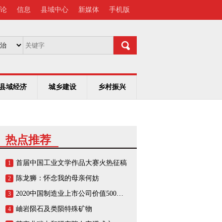
论
信息
县域中心
新媒体
手机版
县域经济
城乡建设
乡村振兴
热点推荐
首届中国工业文学作品大赛火热征稿
1
陈龙狮：怀念我的母亲何妨
2
2020中国制造业上市公司价值500强榜单
3
岫岩陨石及类陨特殊矿物
4