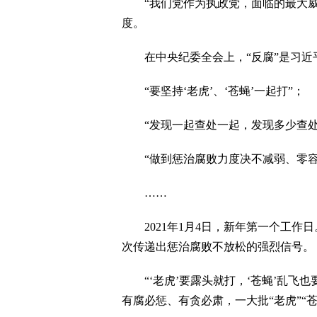
“我们党作为执政党，面临的最大威
度。
在中央纪委全会上，“反腐”是习近
“要坚持‘老虎’、‘苍蝇’一起打”；
“发现一起查处一起，发现多少查处
“做到惩治腐败力度决不减弱、零容
……
2021年1月4日，新年第一个工作日
次传递出惩治腐败不放松的强烈信号。
“‘老虎’要露头就打，‘苍蝇’乱飞也
有腐必惩、有贪必肃，一大批“老虎”“