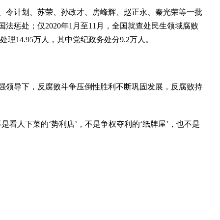
令计划、苏荣、孙政才、房峰辉、赵正永、秦光荣等一批
法惩处；仅2020年1月至11月，全国就查处民生领域腐败
处理14.95万人，其中党纪政务处分9.2万人。
领导下，反腐败斗争压倒性胜利不断巩固发展，反腐败持
看人下菜的‘势利店’，不是争权夺利的‘纸牌屋’，也不是