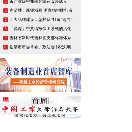
茶产业碳中和研究院在安溪成立
5
卢坚胜：新锐浙商 浙商精神践行者
6
四大品牌建设，怎样从“打造”迈向“打响”
7
「说谍」中共情报保卫系统的活化石，一生战斗在情报战线的陈养山
8
吉林省新时代吉林党支部标准体系（BTX）建设把基层党支部打造成坚强的战斗堡垒
9
临清市市委常委、政法委书记刘明峰领导一行莅临连城智造小镇·烟店轴承产业园调研指导
10