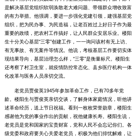
生态
是解决基层党组织软弱涣散老大难问题、带领群众增收致富
的有力举措。他强调，要进一步强化党建引领，建强基层党
生态文明
能源资源
环境保护
地方生态
休闲旅游
组织，把为民办事、为民造福，让老百姓过上好日子作为最
视频
重要的政绩，把农村工作搞好，让人民群众安居乐业。楼阳
访谈
动态
生十分关心基层“三零”创建工作，一一询问该村有无上访、
有无事故、有无案件等情况。他说，考核基层工作要切实体
地方
现结果导向，基层治理怎么样，“三零”是衡量标尺。楼阳生
京
津
冀
晋
蒙
辽
吉
黑
沪
苏
浙
皖
闽
还考察了村卫生室，就疫情防控常态化、县乡医疗机构一体
赣
鲁
豫
鄂
湘
粤
桂
琼
渝
川
黔
滇
藏
化改革与医务人员亲切交流。
陕
甘
青
宁
新
港
澳
台
老党员贾俊英1945年参加革命工作，已有70多年党
智库
龄。楼阳生与贾俊英亲切交谈，了解身体家庭情况，听他讲
智库建设
智库专家
智库战略
智库之声
述革命经历，送上节日祝福。看到一枚枚荣誉勋章，楼阳生
信息
感谢他为党的事业作出的贡献，祝他健康长寿。楼阳生说，
地方动态
地方强音
老党员是党和国家的宝贵财富，党和人民不会忘记你们。各
级党委和政府要关心关爱老党员，积极为他们排忧解难，让
在线期刊