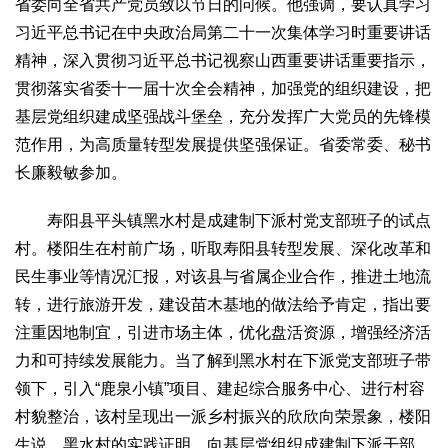
文化观察
智海钩沉
省委向全省共产党员致以节日的问候。他强调，要认真学习
习近平总书记在中央政治局第二十一次集体学习时重要讲话
社会
精神，深入贯彻习近平总书记视察山西重要讲话重要指示，
社会治理
社会保障
城乡发展
民生建设
贯彻落实省委十一届十次全会精神，加强党的组织建设，把
工业
基层党组织建成坚强战斗堡垒，充分发挥广大党员的先锋模
范作用，为高质量转型发展提供坚强保证。省委常委、秘书
装备制造
智能制造
制造2025
大国工匠
长廉毅敏参加。
科教
科技观察
创新前沿
智慧教育
职业教育
寿阳县平头镇黑水村是成建制下派村党支部班子的试点
村。楼阳生在村前广场，听取寿阳县转型发展、深化改革和
三农
民生事业等情况汇报，对该县与省属企业合作，推进土地流
智慧农业
智慧乡村
基层之声
转，进行旅游开发，建设苗木基地的做法给予肯定，指出要
国防
注重因地制宜，引进市场主体，优化盘活资源，增强经济活
国防建设
军民融合
兵器装备
军营风采
力和可持续发展能力。当了解到黑水村在下派党支部班子带
领下，引入“鹿泉小镇”项目、建起综合服务中心、进行村容
国际
村貌整治，该村呈现出一派乡村振兴的欣欣向荣景象，楼阳
中国与世界
国际视点
国际合作
他山之石
生说，黑水村的实践证明，向基层党组织成建制下派干部，