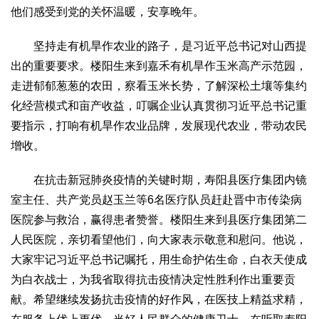
他们感受到党的关怀温暖，安享晚年。
2017
2016
2015
2018
2019
关于我们
坚持走有机旱作农业的路子，是习近平总书记对山西提
出的重要要求。楼阳生来到嘉禾有机旱作玉米高产示范园，
杂志简介
杂志编委会
组织机构
联系我们
智慧中国动态
走进郁郁葱葱的农田，察看玉米长势，了解深松土壤等集约
智慧城市
化经营模式和亩产收益，叮嘱企业认真贯彻习近平总书记重
全景中国
智慧旅游
智慧教育
智慧医疗
智慧交通
要指示，打响有机旱作农业品牌，发展现代农业，带动农民
智慧环保
智慧会客厅
县域经济
城乡建设
乡村振兴
增收。
康养
在抗击新冠肺炎疫情的关键时期，寿阳县医疗集团内镜
工作动态
康养思语
明星老人
项目介绍
县域经济
室主任、共产党员赵玉兰等6名医疗队员赶赴晋中市传染病
成果展示
政策发布
视频播报
工程案例
康养智库
医院参与救治，赢得患者赞誉。楼阳生来到县医疗集团第二
合作伙伴
人民医院，亲切看望他们，向大家表示敬意和慰问。他说，
大家牢记习近平总书记嘱托，用生命护佑生命，白衣天使成
为白衣战士，为我省取得抗击疫情决定性胜利作出重要贡
献。希望继续发扬抗击疫情的好作风，在医技上精益求精，