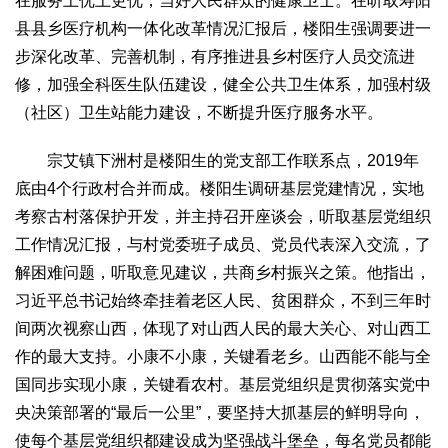
在服务上优上更优，当好人民群众的健康卫士。在听取寿阳
县县乡医疗机构一体化改革情况汇报后，楼阳生强调要进一
步深化改革、完善机制，有序推进县乡村医疗人员交流进
修，加强全科医生队伍建设，健全公共卫生体系，加强村级
（社区）卫生站能力建设，不断提升医疗服务水平。
宗艾镇下洲村是楼阳生的党支部工作联系点，2019年
底由4个行政村合并而成。楼阳生调研基层党建情况，实地
考察古村落保护开发，并主持召开座谈会，听取基层党组织
工作情况汇报，与村党委班子成员、党员代表深入交流，了
解困难问题，听取意见建议，共商乡村振兴之策。他指出，
习近平总书记始终牵挂着老区人民、贫困群众，不到三年时
间两次视察山西，体现了对山西人民的最大关心、对山西工
作的最大支持。小康不小康，关键看老乡。山西能不能与全
国同步实现小康，关键看农村。基层党组织是贯彻落实党中
央决策部署的“最后一公里”，要坚持大抓基层的鲜明导向，
使每个基层党组织都建设成为坚强战斗堡垒，每名党员都能