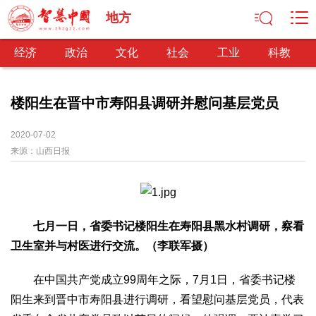
地方
经济
政治
文化
社会
工业
科教
楼阳生在晋中市寿阳县调研并慰问基层党员
经济
2020-07-02
来源：
山西日报
经济观察
产业纵横
区域经济
新锐视点
发展理念
经济转型
供给侧改革
政治
深化改革
依法治国
司法公正
民主政治
观察思考
七月一日，省委书记楼阳生在寿阳县黑水村调研，察看
卫生室并与村医进行交流。（李联军摄）
网文推荐
文化
在中国共产党成立99周年之际，7月1日，省委书记楼
中华文化
核心价值
文化产业
文化事业
艺术百家
阳生来到晋中市寿阳县进行调研，看望慰问基层党员，代表