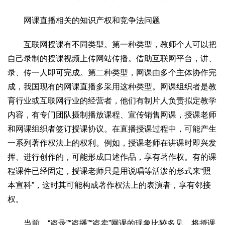
文化观察
智海钩沉
网课直播相关的知识产权和竞争法问题
社会
社会治理
社会保障
城乡发展
民生建设
互联网授课有不同类型。第一种类型，教师个人可以把
工业
自己录制的授课视频上传网站传播。借助互联网平台，讲、
录、传一人即可完成。第二种类型，网课由多个主体协作完
装备制造
智能制造
制造2025
大国工匠
成，我国现有的网课直播多采用这种类型。网课组织者是教
科教
育行业或互联网行业的经营者，他们有制片人负责拟定教学
科技观察
创新前沿
智慧教育
职业教育
内容，有专门团队摄制播放课程、宣传销售网课，授课老师
和网课组织者签订授课协议。在直播授课过程中，可能产生
三农
一系列著作权法上的权利。例如，授课老师在讲课时即兴发
智慧农业
智慧乡村
基层之声
挥、进行创作的，可能形成口述作品，享有著作权。有的课
国防
程课件已经固定，授课老师只是用说唱等活泼的形式来“照
国防建设
军民融合
兵器装备
军营风采
本宣科”，这时其可能构成著作权法上的表演者，享有邻接
权。
国际
中国与世界
国际视点
国际合作
他山之石
当前，“盗录”“盗播”“盗卖”网课的现象比较多见。将授课