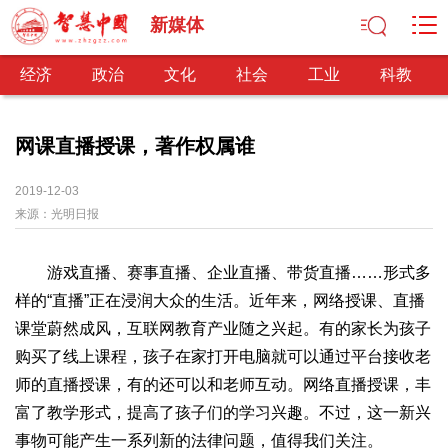
新媒体
经济
政治
文化
社会
工业
科教
网课直播授课，著作权属谁
经济
2019-12-03
来源：
光明日报
经济观察
产业纵横
区域经济
新锐视点
发展理念
经济转型
供给侧改革
游戏直播、赛事直播、企业直播、带货直播……形式多
政治
样的“直播”正在浸润大众的生活。近年来，网络授课、直播
深化改革
依法治国
司法公正
民主政治
观察思考
课堂蔚然成风，互联网教育产业随之兴起。有的家长为孩子
网文推荐
购买了线上课程，孩子在家打开电脑就可以通过平台接收老
师的直播授课，有的还可以和老师互动。网络直播授课，丰
文化
富了教学形式，提高了孩子们的学习兴趣。不过，这一新兴
中华文化
核心价值
文化产业
文化事业
艺术百家
事物可能产生一系列新的法律问题，值得我们关注。