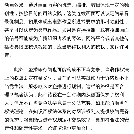
动画效果，通过画面内容的拣选、编排、剪辑体现一定的独
2017
2016
2015
2018
2019
创性，按照目前的司法实践，这类连续画面可以认定为录音
关于我们
录像制品。如果体现出电影作品所通常要求的那种独创性，
杂志简介
杂志编委会
组织机构
联系我们
智慧中国动态
甚至可以认定为类电作品。如果是直播授课，载有授课画面
的信号可能成为广播组织者权的客体。网络平台或者其他传
智慧城市
播者要播送授课视频的，应当取得权利人的授权，支付许可
全景中国
智慧旅游
智慧教育
智慧医疗
智慧交通
费。
智慧环保
智慧会客厅
县域经济
城乡建设
乡村振兴
此外，盗播等行为也可能构成不正当竞争。当著作权法
康养
上的权属划定有疑义时，目前的司法实践倾向于诉诸反不正
工作动态
康养思语
明星老人
项目介绍
县域经济
当竞争法一般条款来对盗播进行规制。这样的路径是否合
成果展示
政策发布
视频播报
工程案例
康养智库
理？笔者认为，此种路径在一定时期内从侧面保护了权利
合作伙伴
人，但反不正当竞争法毕竟属于公法范畴。如果能捋顺著作
权法理论，在知识产权法体系内对网课权利人提供较为完备
的保护，将更能促进产权划定和交易效率，更加符合法的安
定性和确定性要求，论证逻辑也更加合理。