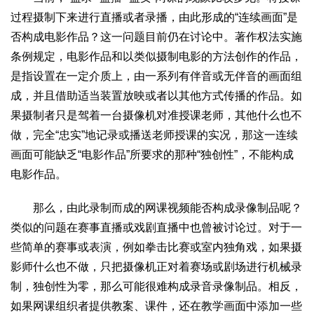
生态
过程摄制下来进行直播或者录播，由此形成的“连续画面”是
否构成电影作品？这一问题目前仍在讨论中。著作权法实施
生态文明
能源资源
环境保护
地方生态
休闲旅游
条例规定，电影作品和以类似摄制电影的方法创作的作品，
视频
是指设置在一定介质上，由一系列有伴音或无伴音的画面组
访谈
动态
成，并且借助适当装置放映或者以其他方式传播的作品。如
果摄制者只是驾着一台摄像机对准授课老师，其他什么也不
地方
做，完全“忠实”地记录或播送老师授课的实况，那这一连续
京
津
冀
晋
蒙
辽
吉
黑
沪
苏
浙
皖
闽
画面可能缺乏“电影作品”所要求的那种“独创性”，不能构成
赣
鲁
豫
鄂
湘
粤
桂
琼
渝
川
黔
滇
藏
电影作品。
陕
甘
青
宁
新
港
澳
台
那么，由此录制而成的网课视频能否构成录像制品呢？
智库
类似的问题在赛事直播或戏剧直播中也曾被讨论过。对于一
智库建设
智库专家
智库战略
智库之声
些简单的赛事或表演，例如拳击比赛或室内独角戏，如果摄
信息
影师什么也不做，只把摄像机正对着赛场或剧场进行机械录
地方动态
地方强音
制，独创性为零，那么可能很难构成录音录像制品。相反，
如果网课组织者提供教案、课件，还在教学画面中添加一些
在线期刊