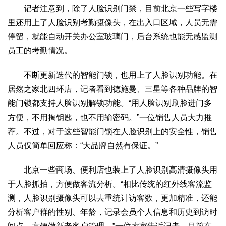
记者注意到，除了人脸识别门禁，目前北京一些写字楼
生态
里还用上了人脸识别考勤摄像头，在出入口区域，人员无需
生态文明
能源资源
环境保护
地方生态
休闲旅游
停留，就能自动开关办公室玻璃门，后台系统也能无感监测
视频
员工的考勤情况。
访谈
动态
不断更新迭代的智能门锁，也用上了人脸识别功能。在
地方
居然之家北四环店，记者看到德施曼、三星等各种品牌的智
京
津
冀
晋
蒙
辽
吉
黑
沪
苏
浙
皖
闽
能门锁都支持人脸识别解锁功能。“用人脸识别刷脸进门多
赣
鲁
豫
鄂
湘
粤
桂
琼
渝
川
黔
滇
藏
方便，不用掏钥匙，也不用输密码。”一位销售人员大力推
陕
甘
青
宁
新
港
澳
台
荐。不过，对于这些智能门锁在人脸识别上的安全性，销售
人员仅简单回应称：“大品牌自然有保证。”
智库
智库建设
智库专家
智库战略
智库之声
北京一些商场、便利店也装上了人脸识别高清摄像头用
于人脸抓拍，方便做客流分析。“相比传统的红外线客流监
信息
测，人脸识别摄像头可以去重统计访客数，更加精准，还能
地方动态
地方强音
分析客户群的性别、年龄，记录会员个人信息和历史到访时
在线期刊