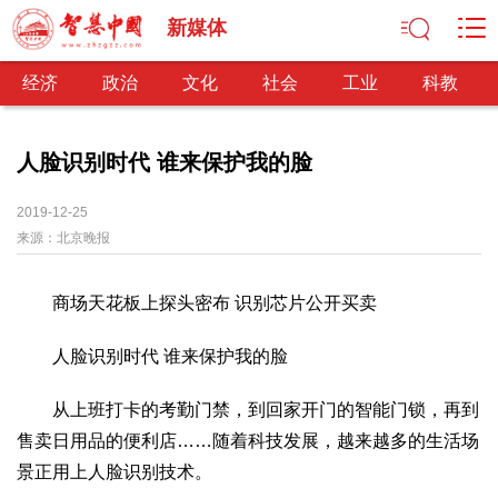
新媒体
经济
政治
文化
社会
工业
科教
人脸识别时代 谁来保护我的脸
经济
2019-12-25
来源：
北京晚报
经济观察
产业纵横
区域经济
新锐视点
发展理念
经济转型
供给侧改革
商场天花板上探头密布 识别芯片公开买卖
政治
深化改革
依法治国
司法公正
民主政治
观察思考
人脸识别时代 谁来保护我的脸
网文推荐
从上班打卡的考勤门禁，到回家开门的智能门锁，再到
文化
售卖日用品的便利店……随着科技发展，越来越多的生活场
中华文化
核心价值
文化产业
文化事业
艺术百家
景正用上人脸识别技术。