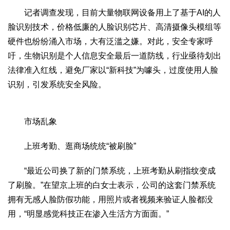
文化观察
智海钩沉
记者调查发现，目前大量物联网设备用上了基于AI的人
社会
脸识别技术，价格低廉的人脸识别芯片、高清摄像头模组等
社会治理
社会保障
城乡发展
民生建设
硬件也纷纷涌入市场，大有泛滥之嫌。对此，安全专家呼
吁，生物识别是个人信息安全最后一道防线，行业亟待划出
工业
法律准入红线，避免厂家以“新科技”为噱头，过度使用人脸
装备制造
智能制造
制造2025
大国工匠
识别，引发系统安全风险。
科教
科技观察
创新前沿
智慧教育
职业教育
市场乱象
三农
上班考勤、逛商场统统“被刷脸”
智慧农业
智慧乡村
基层之声
国防
“最近公司换了新的门禁系统，上班考勤从刷指纹变成
国防建设
军民融合
兵器装备
军营风采
了刷脸。”在望京上班的白女士表示，公司的这套门禁系统
拥有无感人脸防假功能，用照片或者视频来验证人脸都没
国际
用，“明显感觉科技正在渗入生活方方面面。”
中国与世界
国际视点
国际合作
他山之石