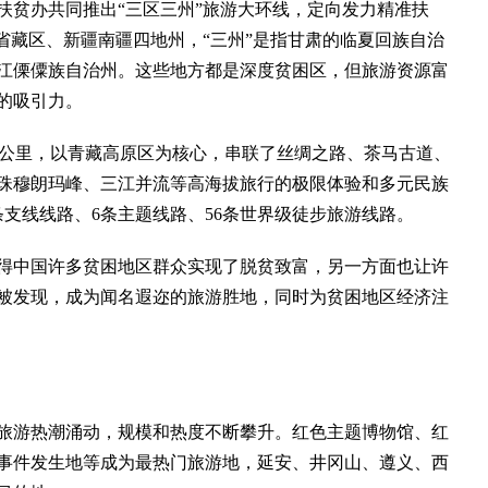
扶贫办共同推出“三区三州”旅游大环线，定向发力精准扶
省藏区、新疆南疆四地州，“三州”是指甘肃的临夏回族自治
江傈僳族自治州。这些地方都是深度贫困区，但旅游资源富
的吸引力。
万公里，以青藏高原区为核心，串联了丝绸之路、茶马古道、
珠穆朗玛峰、三江并流等高海拔旅行的极限体验和多元民族
支线线路、6条主题线路、56条世界级徒步旅游线路。
中国许多贫困地区群众实现了脱贫致富，另一方面也让许
被发现，成为闻名遐迩的旅游胜地，同时为贫困地区经济注
色旅游热潮涌动，规模和热度不断攀升。红色主题博物馆、红
事件发生地等成为最热门旅游地，延安、井冈山、遵义、西