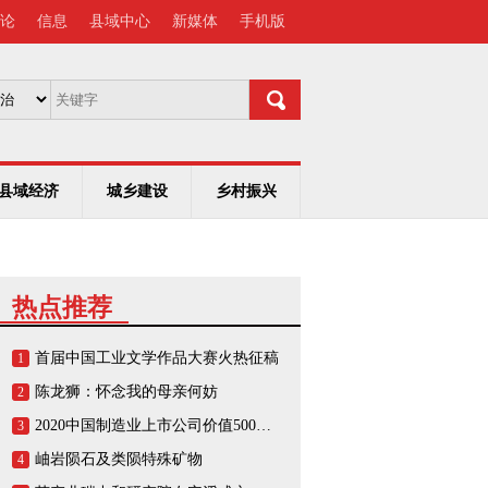
论
信息
县域中心
新媒体
手机版
县域经济
城乡建设
乡村振兴
热点推荐
首届中国工业文学作品大赛火热征稿
1
陈龙狮：怀念我的母亲何妨
2
2020中国制造业上市公司价值500强榜单
3
岫岩陨石及类陨特殊矿物
4