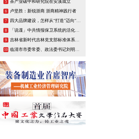
茶产业碳中和研究院在安溪成立
5
卢坚胜：新锐浙商 浙商精神践行者
6
四大品牌建设，怎样从“打造”迈向“打响”
7
「说谍」中共情报保卫系统的活化石，一生战斗在情报战线的陈养山
8
吉林省新时代吉林党支部标准体系（BTX）建设把基层党支部打造成坚强的战斗堡垒
9
临清市市委常委、政法委书记刘明峰领导一行莅临连城智造小镇·烟店轴承产业园调研指导
10