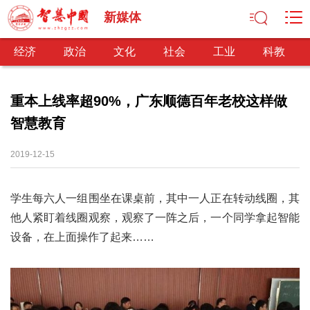
新媒体
经济
政治
文化
社会
工业
科教
重本上线率超90%，广东顺德百年老校这样做
智慧教育
经济
经济观察
产业纵横
区域经济
新锐视点
发展理念
2019-12-15
经济转型
供给侧改革
学生每六人一组围坐在课桌前，其中一人正在转动线圈，其
政治
他人紧盯着线圈观察，观察了一阵之后，一个同学拿起智能
深化改革
依法治国
司法公正
民主政治
观察思考
设备，在上面操作了起来……
网文推荐
文化
中华文化
核心价值
文化产业
文化事业
艺术百家