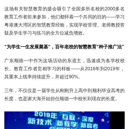
生态
这场有关智慧教育的盛会吸引了全国多所名校的2000多名
生态文明
能源资源
环境保护
地方生态
休闲旅游
教育工作者前来参加，他们都怀着一个共同的目的——学习
粤港澳大湾区的智慧教育经验，实现学校管理、老师教授答
视频
疑及学生学习与练习的全方位减负增效。
访谈
动态
“为学生一生发展奠基“，百年老校的智慧教育“种子推广法”
地方
京
津
冀
晋
蒙
辽
吉
黑
沪
苏
浙
皖
闽
广东顺德一中作为这场活动的东道主，迅速成为各学校校
赣
鲁
豫
鄂
湘
粤
桂
琼
渝
川
黔
滇
藏
长、教育工作者竞相学习的样板——从2016年到2019年，
陕
甘
青
宁
新
港
澳
台
其重本上线率持续提升，并超过90%。
智库
三年，不仅仅是一届学生从刚刚升上高中到顺利毕业高考的
智库建设
智库专家
智库战略
智库之声
长度，也是谢大海开始担任顺德一中校长到现在的长度。
信息
地方动态
地方强音
在线期刊