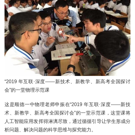
文化观察
智海钩沉
社会
社会治理
社会保障
城乡发展
民生建设
工业
装备制造
智能制造
制造2025
大国工匠
科教
科技观察
创新前沿
智慧教育
职业教育
三农
“2019 年互联·深度——新技术、新教学、新高考全国探讨
智慧农业
智慧乡村
基层之声
会”的一堂物理示范课
国防
这是顺德一中物理老师申振在“2019 年互联·深度——新技
国防建设
军民融合
兵器装备
军营风采
术、新教学、新高考全国探讨会”的一堂示范课，这堂课将
国际
人工智能应用发挥得淋漓尽致，通过循循引导让学生形成分
中国与世界
国际视点
国际合作
他山之石
析问题、解决问题的科学思维与探究能力。