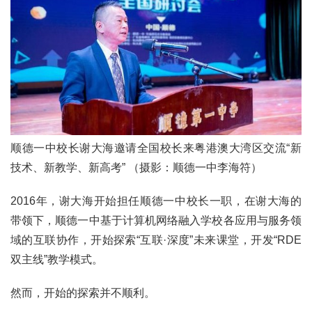
2017
2016
2015
2018
2019
关于我们
杂志简介
杂志编委会
组织机构
联系我们
智慧中国动态
智慧城市
全景中国
智慧旅游
智慧教育
智慧医疗
智慧交通
智慧环保
智慧会客厅
县域经济
城乡建设
乡村振兴
顺德一中校长谢大海邀请全国校长来粤港澳大湾区交流“新
康养
技术、新教学、新高考” （摄影：顺德一中李海符）
工作动态
康养思语
明星老人
项目介绍
县域经济
2016年，谢大海开始担任顺德一中校长一职，在谢大海的
成果展示
政策发布
视频播报
工程案例
康养智库
带领下，顺德一中基于计算机网络融入学校各应用与服务领
合作伙伴
域的互联协作，开始探索“互联·深度”未来课堂，开发“RDE
双主线”教学模式。
然而，开始的探索并不顺利。