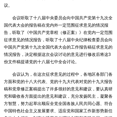
文化观察
智海钩沉
议。
社会
会议听取了十八届中央委员会向中国共产党第十九次全
社会治理
社会保障
城乡发展
民生建设
国代表大会的报告稿在党内外一定范围征求意见的情况报
工业
告，听取了《中国共产党章程（修正案）》在党内一定范围
装备制造
智能制造
制造2025
大国工匠
征求意见的情况报告，听取了十八届中央纪律检查委员会向
中国共产党第十九次全国代表大会的工作报告稿征求意见的
科教
情况报告，决定根据这次会议讨论的意见进行修改后将这3
科技观察
创新前沿
智慧教育
职业教育
份文件稿提请党的十八届七中全会讨论。
三农
会议认为，在这次征求意见的过程中，各地区各部门各
智慧农业
智慧乡村
基层之声
方面和党的十八大代表、党的十九大代表对党的十九大报告
国防
稿和党章修正案稿提出了许多很好的意见和建议，要认真研
国防建设
军民融合
兵器装备
军营风采
究和吸收各方面提出的意见和建议，充分发扬民主，凝聚各
方智慧，努力起草出顺应全党全国各族人民共同心愿、符合
国际
中国特色社会主义发展要求、适应党和国家工作新形势新任
中国与世界
国际视点
国际合作
他山之石