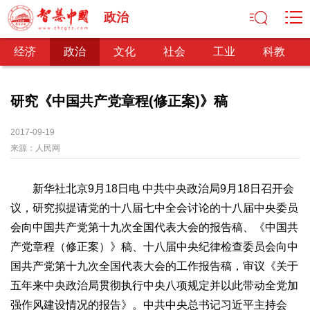
政治
经济
政治
文化
社会
工业
科教
研究《中国共产党章程(修正案)》稿
经济
2017-09-19
来源：
人民网
经济观察
产业纵横
区域经济
新锐视点
发展理念
经济转型
供给侧改革
新华社北京9月18日电 中共中央政治局9月18日召开会
政治
议，研究拟提请党的十八届七中全会讨论的十八届中央委员
深化改革
依法治国
司法公正
民主政治
观察思考
会向中国共产党第十九次全国代表大会的报告稿、《中国共
网文推荐
产党章程（修正案）》稿、十八届中央纪律检查委员会向中
国共产党第十九次全国代表大会的工作报告稿，审议《关于
文化
五年来中央政治局贯彻执行中央八项规定并以此带动全党加
中华文化
核心价值
文化产业
文化事业
艺术百家
强作风建设情况的报告》。中共中央总书记习近平主持会