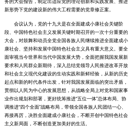
务的大会报告，制定出适应党的理论创新和实践发展、推进
生态
新形势下党的建设新的伟大工程需要的党章修正案。
生态文明
能源资源
环境保护
地方生态
休闲旅游
会议认为，党的十九大是在全面建成小康社会关键阶
视频
段、中国特色社会主义发展关键时期召开的一次十分重要的
访谈
动态
大会，对鼓舞和动员全党全国各族人民继续推进全面建成小
康社会、坚持和发展中国特色社会主义具有重大意义。要全
地方
面审视当今世界和当代中国发展大势，全面把握我国发展新
京
津
冀
晋
蒙
辽
吉
黑
沪
苏
浙
皖
闽
要求和人民群众新期待，深入总结党领导人民推进改革开放
赣
鲁
豫
鄂
湘
粤
桂
琼
渝
川
黔
滇
藏
和社会主义现代化建设的生动实践和新鲜经验，从新的历史
陕
甘
青
宁
新
港
澳
台
起点和新的时代条件出发，针对我国发展面临的突出矛盾，
智库
贯彻以人民为中心的发展思想，从战略全局上对党和国家事
智库建设
智库专家
智库战略
智库之声
业作出规划和部署，更好统筹推进“五位一体”总体布局、协
调推进“四个全面”战略布局，带领全国各族人民团结一心、
信息
再接再厉，决胜全面建成小康社会，不断开创中国特色社会
地方动态
地方强音
主义新局面，不断创造更加美好的生活。
在线期刊