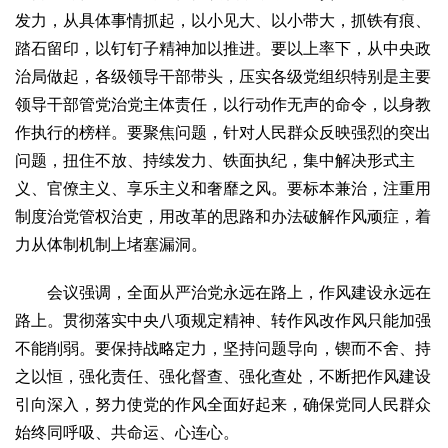
发力，从具体事情抓起，以小见大、以小带大，抓铁有痕、
踏石留印，以钉钉子精神加以推进。要以上率下，从中央政
治局做起，各级领导干部带头，压实各级党组织特别是主要
领导干部管党治党主体责任，以行动作无声的命令，以身教
作执行的榜样。要聚焦问题，针对人民群众反映强烈的突出
问题，扭住不放、持续发力、铁面执纪，集中解决形式主
义、官僚主义、享乐主义和奢靡之风。要标本兼治，注重用
制度治党管权治吏，用改革的思路和办法破解作风顽症，着
力从体制机制上堵塞漏洞。
会议强调，全面从严治党永远在路上，作风建设永远在
路上。贯彻落实中央八项规定精神、转作风改作风只能加强
不能削弱。要保持战略定力，坚持问题导向，锲而不舍、持
之以恒，强化责任、强化督查、强化查处，不断把作风建设
引向深入，努力使党的作风全面好起来，确保党同人民群众
始终同呼吸、共命运、心连心。