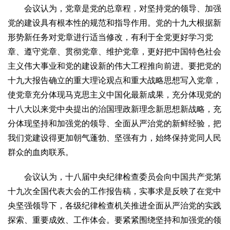
会议认为，党章是党的总章程，对坚持党的领导、加强
2017
2016
2015
2018
2019
党的建设具有根本性的规范和指导作用。党的十九大根据新
关于我们
形势新任务对党章进行适当修改，有利于全党更好学习党
杂志简介
杂志编委会
组织机构
联系我们
智慧中国动态
章、遵守党章、贯彻党章、维护党章，更好把中国特色社会
主义伟大事业和党的建设新的伟大工程推向前进。要把党的
智慧城市
十九大报告确立的重大理论观点和重大战略思想写入党章，
全景中国
智慧旅游
智慧教育
智慧医疗
智慧交通
使党章充分体现马克思主义中国化最新成果，充分体现党的
智慧环保
智慧会客厅
县域经济
城乡建设
乡村振兴
十八大以来党中央提出的治国理政新理念新思想新战略，充
康养
分体现坚持和加强党的领导、全面从严治党的新鲜经验，把
工作动态
康养思语
明星老人
项目介绍
县域经济
我们党建设得更加朝气蓬勃、坚强有力，始终保持党同人民
群众的血肉联系。
成果展示
政策发布
视频播报
工程案例
康养智库
合作伙伴
会议认为，十八届中央纪律检查委员会向中国共产党第
十九次全国代表大会的工作报告稿，实事求是反映了在党中
央坚强领导下，各级纪律检查机关推进全面从严治党的实践
探索、重要成效、工作体会。要紧紧围绕坚持和加强党的领