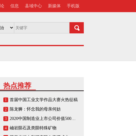
论
信息
县域中心
新媒体
手机版
热点推荐
首届中国工业文学作品大赛火热征稿
1
陈龙狮：怀念我的母亲何妨
2
2020中国制造业上市公司价值500强榜单
3
岫岩陨石及类陨特殊矿物
4