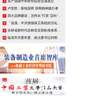
茶产业碳中和研究院在安溪成立
5
卢坚胜：新锐浙商 浙商精神践行者
6
四大品牌建设，怎样从“打造”迈向“打响”
7
「说谍」中共情报保卫系统的活化石，一生战斗在情报战线的陈养山
8
吉林省新时代吉林党支部标准体系（BTX）建设把基层党支部打造成坚强的战斗堡垒
9
临清市市委常委、政法委书记刘明峰领导一行莅临连城智造小镇·烟店轴承产业园调研指导
10