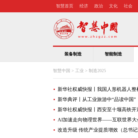
智慧首页
经济
政治
文化
社会
装备制造
智能制造
智慧中国
>
工业
>
制造2025
新华社权威快报丨我国人形机器人整
新华典评丨从工业旅游中“品读中国”
新华社权威快报丨西安至十堰高铁开
AI加速走向物理世界——互联世界大
改造升级 传统产业提质增效（总书记