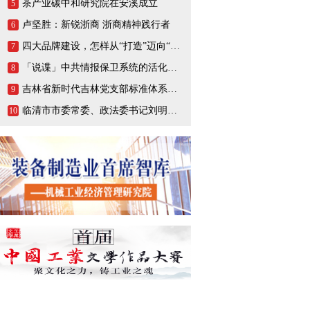
茶产业碳中和研究院在安溪成立
5
卢坚胜：新锐浙商 浙商精神践行者
6
四大品牌建设，怎样从“打造”迈向“打响”
7
「说谍」中共情报保卫系统的活化石，一生战斗在情报战线的陈养山
8
吉林省新时代吉林党支部标准体系（BTX）建设把基层党支部打造成坚强的战斗堡垒
9
临清市市委常委、政法委书记刘明峰领导一行莅临连城智造小镇·烟店轴承产业园调研指导
10