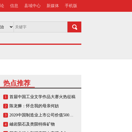
论
信息
县域中心
新媒体
手机版
热点推荐
首届中国工业文学作品大赛火热征稿
1
陈龙狮：怀念我的母亲何妨
2
2020中国制造业上市公司价值500强榜单
3
岫岩陨石及类陨特殊矿物
4