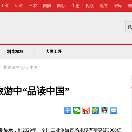
工业
科教
三农
国防
国际
生态
视频
地方
智库
理
制造2025
大国工匠
工业旅游中“品读中国”
游中“品读中国”
，到2029年，全国工业旅游市场规模有望突破3000亿