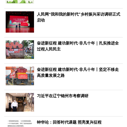
文化观察
智海钩沉
社会
人民网“我和我的新时代”乡村振兴采访调研正式
启动
社会治理
社会保障
城乡发展
民生建设
工业
装备制造
智能制造
制造2025
大国工匠
奋进新征程 建功新时代·非凡十年｜扎实推进全
过程人民民主
科教
科技观察
创新前沿
智慧教育
职业教育
奋进新征程 建功新时代·非凡十年丨坚定不移走
三农
高质量发展之路
智慧农业
智慧乡村
基层之声
国防
习近平在辽宁锦州市考察调研
国防建设
军民融合
兵器装备
军营风采
国际
中国与世界
国际视点
国际合作
他山之石
钟华论：回答时代课题 照亮复兴征程