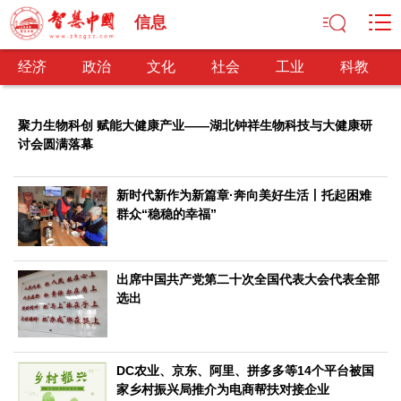
信息
经济
政治
文化
社会
工业
科教
聚力生物科创 赋能大健康产业——湖北钟祥生物科技与大健康研
讨会圆满落幕
经济
经济观察
产业纵横
区域经济
新锐视点
发展理念
新时代新作为新篇章·奔向美好生活丨托起困难
群众“稳稳的幸福”
经济转型
供给侧改革
政治
出席中国共产党第二十次全国代表大会代表全部
深化改革
依法治国
司法公正
民主政治
观察思考
选出
网文推荐
文化
DC农业、京东、阿里、拼多多等14个平台被国
中华文化
核心价值
文化产业
文化事业
艺术百家
家乡村振兴局推介为电商帮扶对接企业