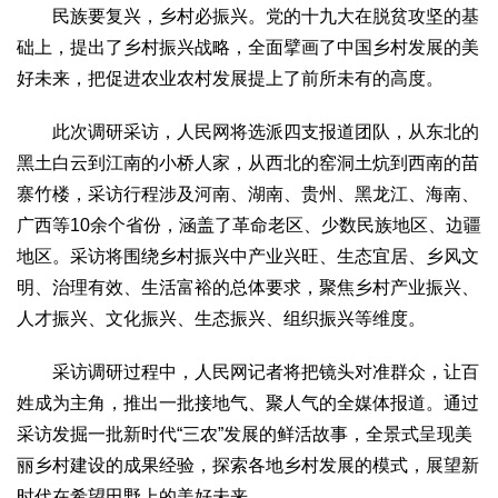
民族要复兴，乡村必振兴。党的十九大在脱贫攻坚的基
生态
础上，提出了乡村振兴战略，全面擘画了中国乡村发展的美
生态文明
能源资源
环境保护
地方生态
休闲旅游
好未来，把促进农业农村发展提上了前所未有的高度。
视频
此次调研采访，人民网将选派四支报道团队，从东北的
访谈
动态
黑土白云到江南的小桥人家，从西北的窑洞土炕到西南的苗
地方
寨竹楼，采访行程涉及河南、湖南、贵州、黑龙江、海南、
京
津
冀
晋
蒙
辽
吉
黑
沪
苏
浙
皖
闽
广西等10余个省份，涵盖了革命老区、少数民族地区、边疆
赣
鲁
豫
鄂
湘
粤
桂
琼
渝
川
黔
滇
藏
地区。采访将围绕乡村振兴中产业兴旺、生态宜居、乡风文
陕
甘
青
宁
新
港
澳
台
明、治理有效、生活富裕的总体要求，聚焦乡村产业振兴、
人才振兴、文化振兴、生态振兴、组织振兴等维度。
智库
智库建设
智库专家
智库战略
智库之声
采访调研过程中，人民网记者将把镜头对准群众，让百
姓成为主角，推出一批接地气、聚人气的全媒体报道。通过
信息
采访发掘一批新时代“三农”发展的鲜活故事，全景式呈现美
地方动态
地方强音
丽乡村建设的成果经验，探索各地乡村发展的模式，展望新
在线期刊
时代在希望田野上的美好未来。