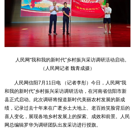
文化观察
智海钩沉
社会
社会治理
社会保障
城乡发展
民生建设
工业
装备制造
智能制造
制造2025
大国工匠
科教
人民网“我和我的新时代”乡村振兴采访调研活动启动。
科技观察
创新前沿
智慧教育
职业教育
（人民网记者 魏青成摄）
三农
人民网信阳7月11日电 （记者李彤）今日，人民网“我
智慧农业
智慧乡村
基层之声
和我的新时代”乡村振兴采访调研活动，在河南省信阳市新
国防
县正式启动。此次调研将报道新时代美丽农村发展的新成
国防建设
军民融合
兵器装备
军营风采
绩，记录过去十年来在广袤乡土大地上、老百姓笑脸背后的
喜人变化，展现各地乡村发展上的探索、成效和前景。人民
国际
网总编辑罗华为调研团队出发采访进行授旗。
中国与世界
国际视点
国际合作
他山之石