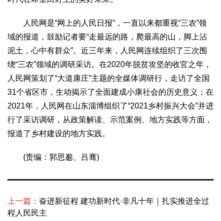
2017
2016
2015
2018
2019
人民网是“网上的人民日报”，一直以来都重视“三农”领
关于我们
域的报道，鼓励记者要“走最远的路，爬最高的山，脚上沾
杂志简介
杂志编委会
组织机构
联系我们
智慧中国动态
泥土，心中有群众”。近三年来，人民网连续组织了三次围
绕“三农”领域的调研采访。在2020年脱贫攻坚的收官之年，
智慧城市
人民网策划了“大道康庄”主题的全媒体调研行，走访了全国
全景中国
智慧旅游
智慧教育
智慧医疗
智慧交通
31个省区市，生动揭示了全面建成小康社会的历史意义；在
智慧环保
智慧会客厅
县域经济
城乡建设
乡村振兴
2021年，人民网在山东淄博组织了“2021乡村振兴大会”并进
康养
行了采访调研，从政策解读、示范案例、地方实践等方面，
工作动态
康养思语
明星老人
项目介绍
县域经济
报道了乡村建设的地方实践。
成果展示
政策发布
视频播报
工程案例
康养智库
(责编：郭思邈、吕骞)
合作伙伴
上一篇：
奋进新征程 建功新时代·非凡十年｜扎实推进全过
程人民民主