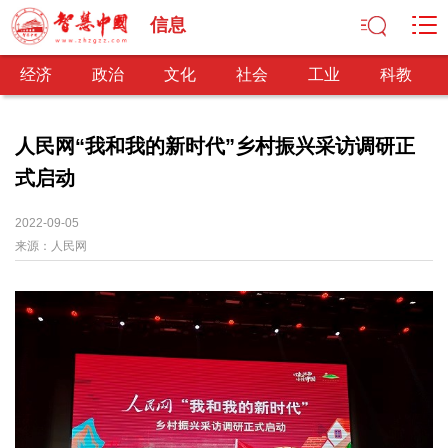
信息
经济
政治
文化
社会
工业
科教
人民网“我和我的新时代”乡村振兴采访调研正
式启动
经济
经济观察
产业纵横
区域经济
新锐视点
发展理念
2022-09-05
来源：
经济转型
人民网
供给侧改革
政治
深化改革
依法治国
司法公正
民主政治
观察思考
网文推荐
文化
中华文化
核心价值
文化产业
文化事业
艺术百家