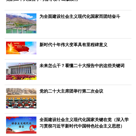
文化观察
智海钩沉
社会
为全面建设社会主义现代化国家而团结奋斗
社会治理
社会保障
城乡发展
民生建设
工业
装备制造
智能制造
制造2025
大国工匠
新时代十年伟大变革具有里程碑意义
科教
科技观察
创新前沿
智慧教育
职业教育
未来怎么干？看懂二十大报告中的这些关键词
三农
智慧农业
智慧乡村
基层之声
党的二十大主席团举行第二次会议
国防
国防建设
军民融合
兵器装备
军营风采
全面建设社会主义现代化国家关键在党（深入学
国际
习贯彻习近平新时代中国特色社会主义思想）
中国与世界
国际视点
国际合作
他山之石