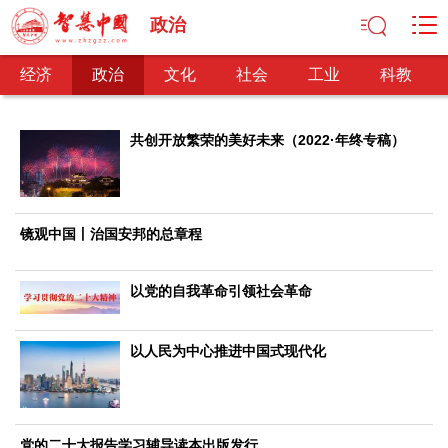
政治
经济
政治
文化
社会
工业
科教
共创开放繁荣的美好未来（2022·年终专稿）
经济
经济观察
产业纵横
区域经济
新锐视点
发展理念
镜观中国丨治国安邦的总章程
经济转型
供给侧改革
政治
以党的自我革命引领社会革命
深化改革
依法治国
司法公正
民主政治
观察思考
网文推荐
以人民为中心推进中国式现代化
文化
中华文化
核心价值
文化产业
文化事业
艺术百家
党的二十大报告学习辅导读本出版发行