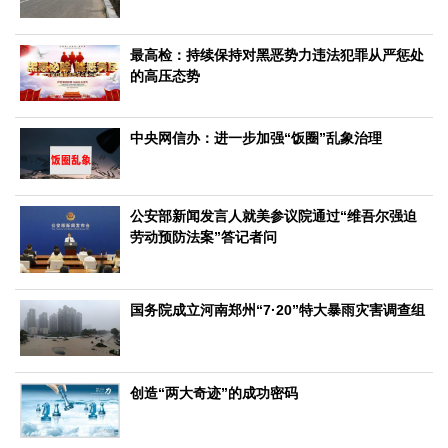
文化观察
智海钩沉
社会
最高检：持续保持对黑恶势力违法犯罪从严惩处
社会治理
社会保障
城乡发展
民生建设
的高压态势
工业
中央网信办：进一步加强“饭圈”乱象治理
装备制造
智能制造
制造2025
大国工匠
科教
科技观察
创新前沿
智慧教育
职业教育
公安部新闻发言人就美参议院通过“维吾尔强迫
劳动预防法案”答记者问
三农
智慧农业
智慧乡村
基层之声
国务院成立河南郑州“7·20”特大暴雨灾害调查组
国防
国防建设
军民融合
兵器装备
军营风采
创造“两大奇迹”的成功密码
国际
中国与世界
国际视点
国际合作
他山之石