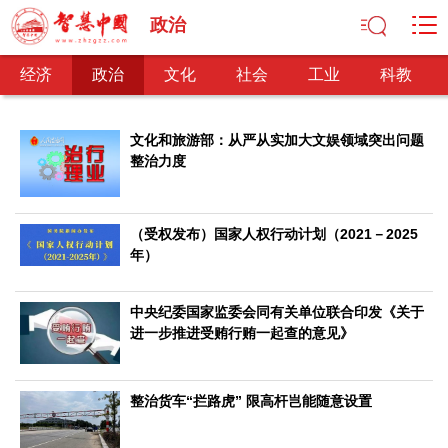
政治
经济
政治
文化
社会
工业
科教
文化和旅游部：从严从实加大文娱领域突出问题
整治力度
经济
经济观察
产业纵横
区域经济
新锐视点
发展理念
（受权发布）国家人权行动计划（2021－2025
经济转型
供给侧改革
年）
政治
中央纪委国家监委会同有关单位联合印发《关于
深化改革
依法治国
司法公正
民主政治
观察思考
进一步推进受贿行贿一起查的意见》
网文推荐
文化
整治货车“拦路虎” 限高杆岂能随意设置
中华文化
核心价值
文化产业
文化事业
艺术百家