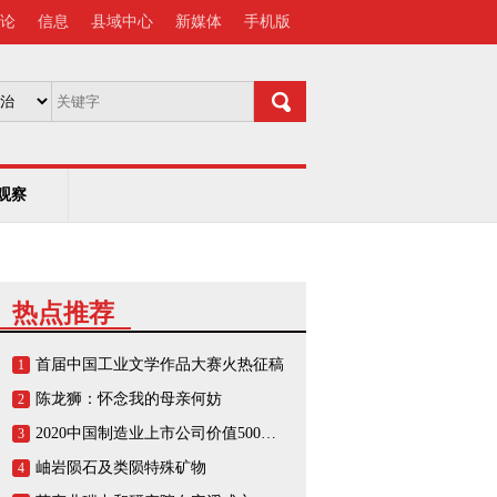
论
信息
县域中心
新媒体
手机版
观察
热点推荐
首届中国工业文学作品大赛火热征稿
1
陈龙狮：怀念我的母亲何妨
2
2020中国制造业上市公司价值500强榜单
3
岫岩陨石及类陨特殊矿物
4