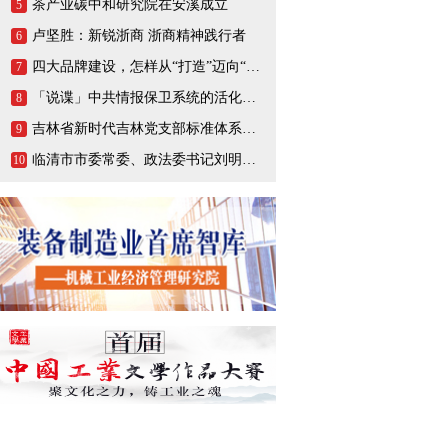
茶产业碳中和研究院在安溪成立
5
卢坚胜：新锐浙商 浙商精神践行者
6
四大品牌建设，怎样从“打造”迈向“打响”
7
「说谍」中共情报保卫系统的活化石，一生战斗在情报战线的陈养山
8
吉林省新时代吉林党支部标准体系（BTX）建设把基层党支部打造成坚强的战斗堡垒
9
临清市市委常委、政法委书记刘明峰领导一行莅临连城智造小镇·烟店轴承产业园调研指导
10