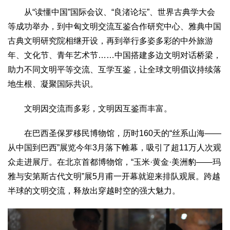
从“读懂中国”国际会议、“良渚论坛”、世界古典学大会
等成功举办，到中匈文明交流互鉴合作研究中心、雅典中国
古典文明研究院相继开设，再到举行多姿多彩的中外旅游
年、文化节、青年艺术节……中国搭建多边文明对话桥梁，
助力不同文明平等交流、互学互鉴，让全球文明倡议持续落
地生根、凝聚国际共识。
文明因交流而多彩，文明因互鉴而丰富。
在巴西圣保罗移民博物馆，历时160天的“丝系山海——
从中国到巴西”展览今年3月落下帷幕，吸引了超11万人次观
众走进展厅。在北京首都博物馆，“玉米·黄金·美洲豹——玛
雅与安第斯古代文明”展5月甫一开幕就迎来排队观展。跨越
半球的文明交流，释放出穿越时空的强大魅力。