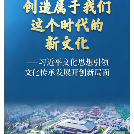
文化观察
智海钩沉
社会
社会治理
社会保障
城乡发展
民生建设
工业
装备制造
智能制造
制造2025
大国工匠
科教
科技观察
创新前沿
智慧教育
职业教育
三农
智慧农业
智慧乡村
基层之声
国防
国防建设
军民融合
兵器装备
军营风采
国际
中国与世界
国际视点
国际合作
他山之石