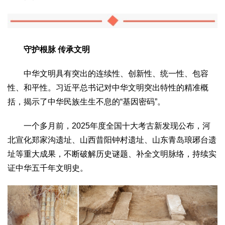
2017
2016
2015
2018
2019
关于我们
杂志简介
杂志编委会
组织机构
联系我们
智慧中国动态
守护根脉 传承文明
智慧城市
中华文明具有突出的连续性、创新性、统一性、包容
全景中国
智慧旅游
智慧教育
智慧医疗
智慧交通
性、和平性。习近平总书记对中华文明突出特性的精准概
智慧环保
智慧会客厅
县域经济
城乡建设
乡村振兴
括，揭示了中华民族生生不息的“基因密码”。
康养
一个多月前，2025年度全国十大考古新发现公布，河
工作动态
康养思语
明星老人
项目介绍
县域经济
北宣化郑家沟遗址、山西昔阳钟村遗址、山东青岛琅琊台遗
成果展示
政策发布
视频播报
工程案例
康养智库
址等重大成果，不断破解历史谜题、补全文明脉络，持续实
合作伙伴
证中华五千年文明史。