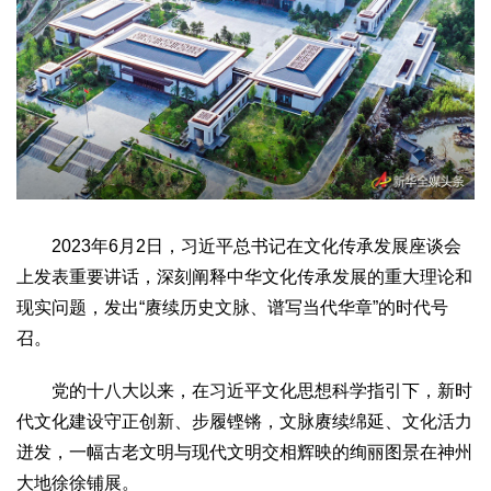
生态
生态文明
能源资源
环境保护
地方生态
休闲旅游
视频
访谈
动态
地方
京
津
冀
晋
蒙
辽
吉
黑
沪
苏
浙
皖
闽
2023年6月2日，习近平总书记在文化传承发展座谈会
赣
鲁
豫
鄂
湘
粤
桂
琼
渝
川
黔
滇
藏
上发表重要讲话，深刻阐释中华文化传承发展的重大理论和
陕
甘
青
宁
新
港
澳
台
现实问题，发出“赓续历史文脉、谱写当代华章”的时代号
智库
召。
智库建设
智库专家
智库战略
智库之声
党的十八大以来，在习近平文化思想科学指引下，新时
信息
代文化建设守正创新、步履铿锵，文脉赓续绵延、文化活力
地方动态
地方强音
迸发，一幅古老文明与现代文明交相辉映的绚丽图景在神州
在线期刊
大地徐徐铺展。