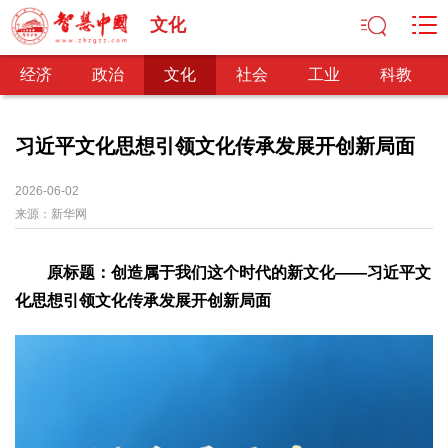
文化
经济
政治
文化
社会
工业
科教
习近平文化思想引领文化传承发展开创新局面
经济
2026-06-02
来源：
新华网
经济观察
产业纵横
区域经济
新锐视点
发展理念
经济转型
供给侧改革
原标题：创造属于我们这个时代的新文化——习近平文
政治
化思想引领文化传承发展开创新局面
深化改革
依法治国
司法公正
民主政治
观察思考
网文推荐
文化
中华文化
核心价值
文化产业
文化事业
艺术百家