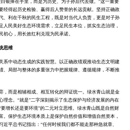
金白银捧在手里，而是为历史、为子孙后代去做。”这一重要
要经得起历史检验、赢得后人赞誉的长远贡献。坚持正确政
代、利在千秋的民生工程，既是对当代人负责，更是对子孙
足人民美好生态环境需求，立足民生本位，抓实生态治理，
民初心，用长效红利兑现为民承诺。
统思维
系中动态生成的实践智慧。以正确政绩观推动生态文明建
绩、局部与整体的多重张力中把握规律、遵循规律，不断推
，而是相辅相成、相互转化的辩证统一。绿水青山就是金
心理念。“就是”二字深刻揭示了生态保护与经济发展的内在
“要增长还是要环境”的二元对立思维。绿水青山既是自然财
富。保护生态环境本质上是保护自然价值和增值自然资本，
习近平总书记指出：“任何时候我们都不能走那种急就章、