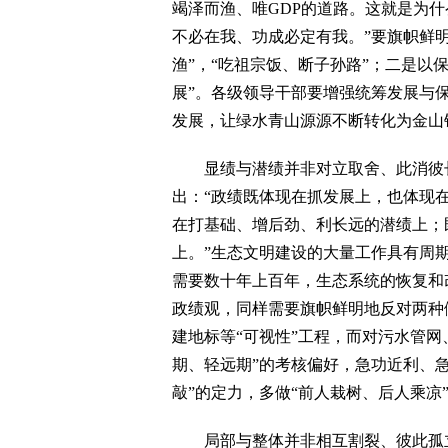
竭泽而渔、唯GDP的道路。这就是为
不必在我、功成必定有我。”要旗帜鲜
渔”，“吃祖宗饭、断子孙路”；二是以
展”。各级领导干部要增强统筹发展与
发展，让绿水青山源源不断转化为金山
显绩与潜绩并非对立取舍、此消彼长
出：“政绩既体现在抓发展上，也体现
在打基础、增后劲、利长远的潜绩上；
上。”生态文明建设的大量工作具有周
需要数十年上百年，生态系统的恢复和
政绩观，同样需要旗帜鲜明地反对两种
建地标等“可视性”工程，而对污水管
期、轻远期”的考核偏好，急功近利、急
敲”的定力，多做“前人栽树、后人乘凉
局部与整体并非相互割裂、彼此孤立