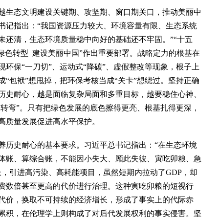
生态文明建设关键期、攻坚期、窗口期关口，推动美丽中
书记指出：“我国资源压力较大、环境容量有限、生态系统
未还清，生态环境质量稳中向好的基础还不牢固。”“十五
绿色转型 建设美丽中国”作出重要部署。战略定力的根基在
环保“一刀切”、运动式“降碳”、虚假整改等现象，根子上
“包袱”想甩掉，把环保考核当成“关卡”想绕过。坚持正确
历史耐心，越是面临复杂局面和多重目标，越要稳住心神、
急转弯”。只有把绿色发展的底色擦得更亮、根基扎得更深，
高质量发展促进高水平保护。
历史耐心的基本要求。习近平总书记指出：“在生态环境
体账、算综合账，不能因小失大、顾此失彼、寅吃卯粮、急
长，引进高污染、高耗能项目，虽然短期内拉动了GDP，却
费数倍甚至更高的代价进行治理。这种寅吃卯粮的短视行
代价，换取不可持续的经济增长，形成了事实上的代际赤
累积，在伦理学上则构成了对后代发展权利的事实侵害。坚