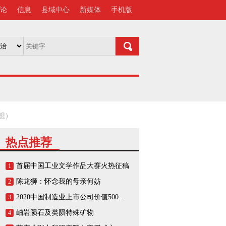
论
信息
县域中心
新媒体
手机版
想）
热点推荐
首届中国工业文学作品大赛火热征稿
1
陈龙狮：怀念我的母亲何妨
2
2020中国制造业上市公司价值500强榜单
3
岫岩陨石及类陨特殊矿物
4