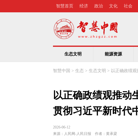
智慧首页
经济
政治
文化
社会
生态文明
能源资源
智慧中国
>
生态
>
生态文明
>
以正确政绩观
以正确政绩观推动
贯彻习近平新时代
2026-06-12
来源：
人民网-人民日报
作者：
黄承梁