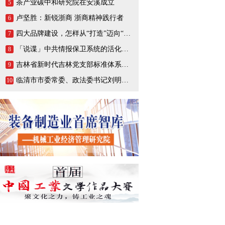
茶产业碳中和研究院在安溪成立
5
卢坚胜：新锐浙商 浙商精神践行者
6
四大品牌建设，怎样从“打造”迈向“打响”
7
「说谍」中共情报保卫系统的活化石，一生战斗在情报战线的陈养山
8
吉林省新时代吉林党支部标准体系（BTX）建设把基层党支部打造成坚强的战斗堡垒
9
临清市市委常委、政法委书记刘明峰领导一行莅临连城智造小镇·烟店轴承产业园调研指导
10