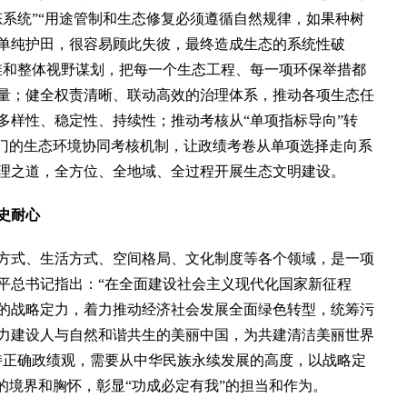
态系统”“用途管制和生态修复必须遵循自然规律，如果种树
单纯护田，很容易顾此失彼，最终造成生态的系统性破
维和整体视野谋划，把每一个生态工程、每一项环保举措都
量；健全权责清晰、联动高效的治理体系，推动各项生态任
多样性、稳定性、持续性；推动考核从“单项指标导向”转
部门的生态环境协同考核机制，让政绩考卷从单项选择走向系
理之道，全方位、全地域、全过程开展生态文明建设。
史耐心
式、生活方式、空间格局、文化制度等各个领域，是一项
平总书记指出：“在全面建设社会主义现代化国家新征程
的战略定力，着力推动经济社会发展全面绿色转型，统筹污
力建设人与自然和谐共生的美丽中国，为共建清洁美丽世界
持正确政绩观，需要从中华民族永续发展的高度，以战略定
的境界和胸怀，彰显“功成必定有我”的担当和作为。