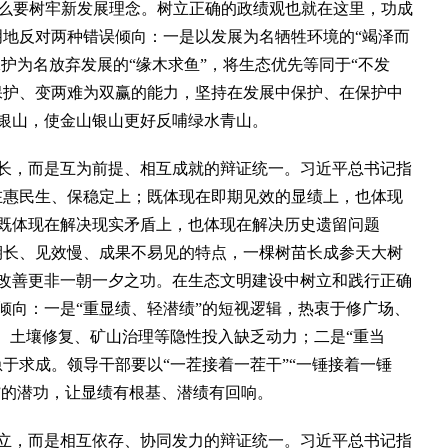
什么要树牢新发展理念。树立正确的政绩观也就在这里，功成
明地反对两种错误倾向：一是以发展为名牺牲环境的“竭泽而
保护为名放弃发展的“缘木求鱼”，将生态优先等同于“不发
保护、变两难为双赢的能力，坚持在发展中保护、在保护中
银山，使金山银山更好反哺绿水青山。
，而是互为前提、相互成就的辩证统一。习近平总书记指
在惠民生、保稳定上；既体现在即期见效的显绩上，也体现
既体现在解决现实矛盾上，也体现在解决历史遗留问题
期长、见效慢、成果不易见的特点，一棵树苗长成参天大树
改善更非一朝一夕之功。在生态文明建设中树立和践行正确
倾向：一是“重显绩、轻潜绩”的短视逻辑，热衷于修广场、
网、土壤修复、矿山治理等隐性投入缺乏动力；二是“重当
于求成。领导干部要以“一茬接着一茬干”“一锤接着一锤
”的潜功，让显绩有根基、潜绩有回响。
，而是相互依存、协同发力的辩证统一。习近平总书记指