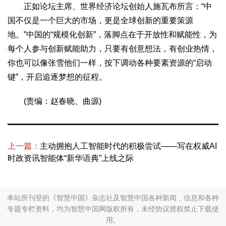
正如论坛主席、世界经济论坛创始人施瓦布所言：“中
2017
2016
2015
2018
2019
国不仅是一个巨大的市场，更是全球创新的重要策源
关于我们
地。”中国的“规模化创新”，落脚点在于开放性和赋能性，为
杂志简介
杂志编委会
组织机构
联系我们
智慧中国动态
每个人参与创新赋能助力，只要有创意想法，有创业热情，
你也可以像张雪他们一样，按下调动各种要素资源的“启动
智慧城市
键”，开启追逐梦想的征程。
全景中国
智慧旅游
智慧教育
智慧医疗
智慧交通
智慧环保
智慧会客厅
县域经济
城乡建设
乡村振兴
(责编：赵春晓、曲源)
康养
工作动态
康养思语
明星老人
项目介绍
县域经济
上一篇：
主动拥抱人工智能时代的积极尝试——写在权威AI
成果展示
政策发布
视频播报
工程案例
康养智库
时政资讯智能体“新华语典”上线之际
合作伙伴
本站所刊登的《智慧中国》杂志社及智慧中国各种新闻﹑信息和各种
专题专栏资料，均为智慧中国网版权所有，未经协议授权禁止下载使
用。