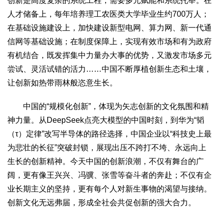
创新是高度复杂的系统工程，需要多元赋能和系统托举。在
生态
人才储备上，每年培养理工农医类大学毕业生约700万人；
生态文明
能源资源
环境保护
地方生态
休闲旅游
在基础设施建设上，加快建设新型电网、算力网、新一代通
信网等基础设施；在制度保障上，实现有效市场和有为政府
视频
有机结合，既发挥集中力量办大事的优势，又激发市场多元
访谈
动态
尝试、灵活试错的活力……中国不断厚植创新生态和土壤，
地方
让创新如热带雨林般恣意生长。
京
津
冀
晋
蒙
辽
吉
黑
沪
苏
浙
皖
闽
中国的“规模化创新”，体现为矢志创新的文化氛围和精
赣
鲁
豫
鄂
湘
粤
桂
琼
渝
川
黔
滇
藏
神力量。从DeepSeek点亮大模型的中国时刻，到华为“韬
陕
甘
青
宁
新
港
澳
台
（τ）定律”改写半导体的路径选择，中国企业以“科技史上最
智库
为悲壮的长征”突破封锁，展现出压不跨打不垮、永远向上
智库建设
智库专家
智库战略
智库之声
生长的创新精神。今天中国的创新浪潮，不仅有舞台的广
阔，更有像王兴兴、冯骥、张雪等奋斗者的奔赴；不仅有企
信息
业长期主义的坚持，更有每个人对新生事物的渴望与接纳。
地方动态
地方强音
创新文化无远弗届，形成全社会共促创新的强大合力。
在线期刊