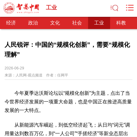
工业
经济
政治
文化
社会
工业
科教
人民锐评：中国的“规模化创新”，需要“规模化
理解”
经济
经济观察
产业纵横
区域经济
新锐视点
发展理念
2026-06-29
来源：
经济转型
人民网-观点频道
供给侧改革
作者：
任网平
政治
今年夏季达沃斯论坛以“规模化创新”为主题，点出了当
深化改革
依法治国
司法公正
民主政治
观察思考
今世界经济发展的一项重大命题，也是中国正在推进高质量
网文推荐
发展的一大特点。
文化
从新能源汽车崛起，到低空经济起飞；从日均“词元”调
中华文化
核心价值
文化产业
文化事业
艺术百家
用量达到数百万亿，到“一人公司”“手搓经济”等新业态层出