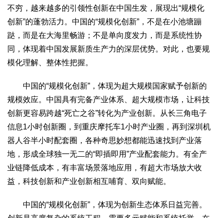
文化观察
智海钩沉
不穷，越来越多的引领性创新在中国生发，展现出“规模化
创新”的蓬勃活力。中国的“规模化创新”，不是在小池塘蹦
社会
跶，而是在大海里畅游；不是单向度发力，而是系统性协
社会治理
社会保障
城乡发展
民生建设
同，体现着中国发展新质生产力的深层优势。对此，也要规
工业
模化理解、整体性把握。
装备制造
智能制造
制造2025
大国工匠
中国的“规模化创新”，体现为超大规模国家赋予创新的
科教
规模效应。中国具有完备产业体系、超大规模市场，让科技
科技观察
创新前沿
智慧教育
职业教育
创新更容易跨越“死亡之谷”转化为产业创新。从长三角电子
三农
信息1小时创新圈，到重庆摩托车1小时产业圈，再到深圳机
智慧农业
智慧乡村
基层之声
器人谷半小时配套圈，各种奇思妙想都能迅速找到产业落
地，形成全球独一无二的“即插即用”产业配套能力。有全产
国防
业链降低成本，有丰富场景落地应用，有超大市场放大收
国防建设
军民融合
兵器装备
军营风采
益，科技创新和产业创新相互哺育、双向赋能。
国际
中国的“规模化创新”，体现为创新生态体系日益完善。
中国与世界
国际视点
国际合作
他山之石