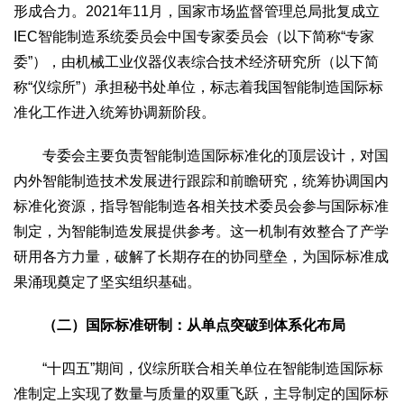
形成合力。2021年11月，国家市场监督管理总局批复成立
生态
IEC智能制造系统委员会中国专家委员会（以下简称“专家
生态文明
能源资源
环境保护
地方生态
休闲旅游
委”），由机械工业仪器仪表综合技术经济研究所（以下简
视频
称“仪综所”）承担秘书处单位，标志着我国智能制造国际标
访谈
动态
准化工作进入统筹协调新阶段。
地方
专委会主要负责智能制造国际标准化的顶层设计，对国
京
津
冀
晋
蒙
辽
吉
黑
沪
苏
浙
皖
闽
内外智能制造技术发展进行跟踪和前瞻研究，统筹协调国内
赣
鲁
豫
鄂
湘
粤
桂
琼
渝
川
黔
滇
藏
标准化资源，指导智能制造各相关技术委员会参与国际标准
制定，为智能制造发展提供参考。这一机制有效整合了产学
陕
甘
青
宁
新
港
澳
台
研用各方力量，破解了长期存在的协同壁垒，为国际标准成
智库
果涌现奠定了坚实组织基础。
智库建设
智库专家
智库战略
智库之声
（二）国际标准研制：从单点突破到体系化布局
信息
地方动态
地方强音
“十四五”期间，仪综所联合相关单位在智能制造国际标
准制定上实现了数量与质量的双重飞跃，主导制定的国际标
在线期刊