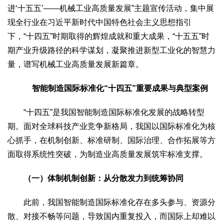
文化观察
智海钩沉
进‘十五五’——机械工业高质量发展”主题宣传活动，集中展
现全行业在习近平新时代中国特色社会主义思想指引
社会
下，“十四五”时期取得的辉煌成就和重大成果，“十五五”时
社会治理
社会保障
城乡发展
民生建设
期产业升级路径的科学谋划，凝聚推进新型工业化的智慧力
工业
量，谱写机械工业高质量发展新篇章。
装备制造
智能制造
制造2025
大国工匠
智能制造国际标准化“十四五”重要成果与典型案例
科教
科技观察
创新前沿
智慧教育
职业教育
“十四五”是我国智能制造国际标准化发展的战略转型
期。面对全球科技产业竞争新格局，我国以国际标准化为核
三农
心抓手，在机制创新、标准研制、国际治理、合作拓展等方
智慧农业
智慧乡村
基层之声
面取得系统性突破，为制造业高质量发展筑牢标准支撑。
国防
（一）体制机制创新：从分散发力到统筹协同
国防建设
军民融合
兵器装备
军营风采
国际
此前，我国智能制造国际标准化存在多头参与、资源分
中国与世界
国际视点
国际合作
他山之石
散、对接不畅等问题，导致国内重复投入，而国际上却难以