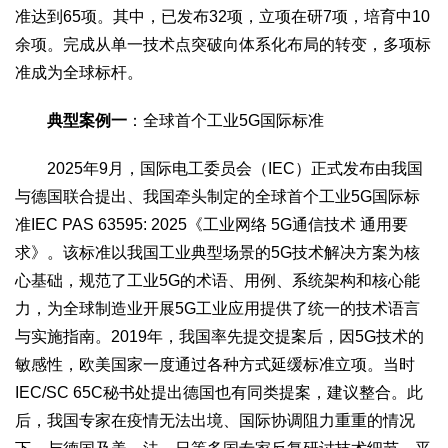
准达到65项。其中，已发布32项，立项在研7项，培育中10
2017
2016
2015
2018
2019
余项。完成从单一技术点突破向体系化布局的转变，多项标
关于我们
准成为全球标杆。
杂志简介
杂志编委会
组织机构
联系我们
智慧中国动态
典型案例一
：全球首个工业5G国际标准
智慧城市
全景中国
智慧旅游
智慧教育
智慧医疗
智慧交通
2025年9月，国际电工委员会（IEC）正式发布由我国
智慧环保
智慧会客厅
县域经济
城乡建设
乡村振兴
与德国联合提出、我国牵头制定的全球首个工业5G国际标
准IEC PAS 63595: 2025《工业网络 5G通信技术 通用要
康养
求》。该标准以我国工业典型场景的5G技术解决方案为核
工作动态
康养思语
明星老人
项目介绍
县域经济
心基础，规范了工业5G的术语、用例、系统架构和核心能
成果展示
政策发布
视频播报
工程案例
康养智库
力，为全球制造业开展5G工业应用提供了统一的技术语言
合作伙伴
与实施指南。2019年，我国率先提交提案后，因5G技术的
敏感性，欧美国家一度通过各种方式延缓标准立项。当时
IEC/SC 65C秘书处提出德国也有同类提案，建议整合。此
后，我国专家在疫情无法出境、国际协调阻力重重的情况