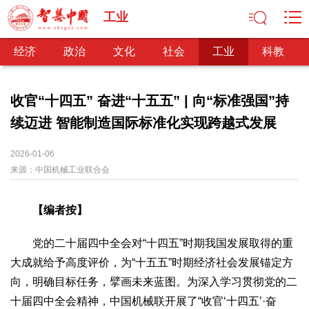
工业
经济
政治
文化
社会
工业
科教
收官“十四五” 奋进“十五五” | 向“标准强国”持
续迈进 智能制造国际标准化实现跨越式发展
经济
经济观察
产业纵横
区域经济
新锐视点
发展理念
2026-01-06
来源：
经济转型
中国机械工业联合会
供给侧改革
政治
【编者按】
深化改革
依法治国
司法公正
民主政治
观察思考
网文推荐
党的二十届四中全会对“十四五”时期我国发展取得的重
大成就给予高度评价，为“十五五”时期经济社会发展锚定方
文化
向，明确目标任务，擘画未来蓝图。为深入学习贯彻党的二
中华文化
核心价值
文化产业
文化事业
艺术百家
十届四中全会精神，中国机械联开展了“收官‘十四五’·奋