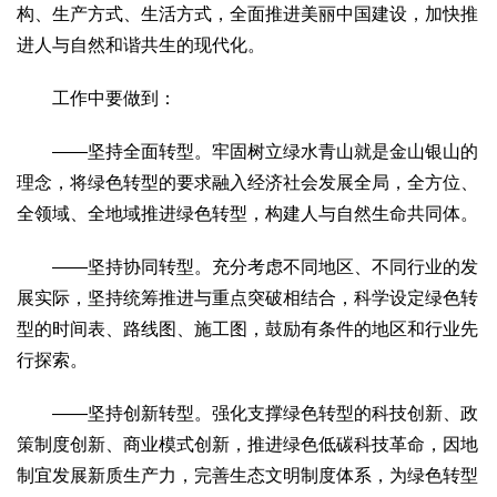
构、生产方式、生活方式，全面推进美丽中国建设，加快推
生态
进人与自然和谐共生的现代化。
生态文明
能源资源
环境保护
地方生态
休闲旅游
工作中要做到：
视频
访谈
动态
——坚持全面转型。牢固树立绿水青山就是金山银山的
理念，将绿色转型的要求融入经济社会发展全局，全方位、
地方
全领域、全地域推进绿色转型，构建人与自然生命共同体。
京
津
冀
晋
蒙
辽
吉
黑
沪
苏
浙
皖
闽
赣
鲁
豫
鄂
湘
粤
桂
琼
渝
川
黔
滇
藏
——坚持协同转型。充分考虑不同地区、不同行业的发
陕
甘
青
宁
新
港
澳
台
展实际，坚持统筹推进与重点突破相结合，科学设定绿色转
型的时间表、路线图、施工图，鼓励有条件的地区和行业先
智库
行探索。
智库建设
智库专家
智库战略
智库之声
信息
——坚持创新转型。强化支撑绿色转型的科技创新、政
地方动态
地方强音
策制度创新、商业模式创新，推进绿色低碳科技革命，因地
制宜发展新质生产力，完善生态文明制度体系，为绿色转型
在线期刊