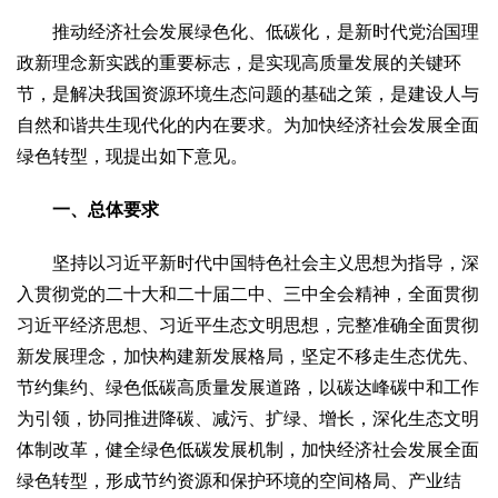
文化观察
智海钩沉
推动经济社会发展绿色化、低碳化，是新时代党治国理
社会
政新理念新实践的重要标志，是实现高质量发展的关键环
社会治理
社会保障
城乡发展
民生建设
节，是解决我国资源环境生态问题的基础之策，是建设人与
自然和谐共生现代化的内在要求。为加快经济社会发展全面
工业
绿色转型，现提出如下意见。
装备制造
智能制造
制造2025
大国工匠
科教
一、总体要求
科技观察
创新前沿
智慧教育
职业教育
坚持以习近平新时代中国特色社会主义思想为指导，深
三农
入贯彻党的二十大和二十届二中、三中全会精神，全面贯彻
智慧农业
智慧乡村
基层之声
习近平经济思想、习近平生态文明思想，完整准确全面贯彻
新发展理念，加快构建新发展格局，坚定不移走生态优先、
国防
节约集约、绿色低碳高质量发展道路，以碳达峰碳中和工作
国防建设
军民融合
兵器装备
军营风采
为引领，协同推进降碳、减污、扩绿、增长，深化生态文明
国际
体制改革，健全绿色低碳发展机制，加快经济社会发展全面
中国与世界
国际视点
国际合作
他山之石
绿色转型，形成节约资源和保护环境的空间格局、产业结