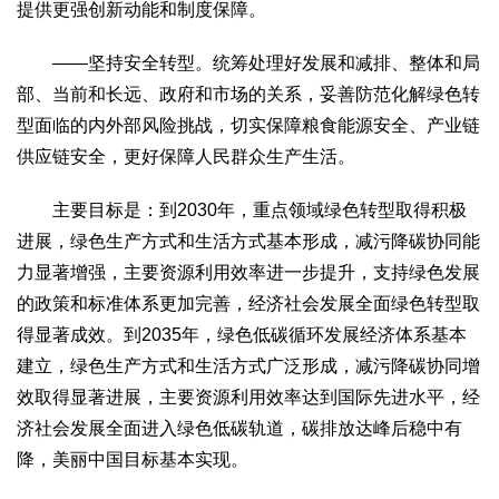
提供更强创新动能和制度保障。
2017
2016
2015
2018
2019
——坚持安全转型。统筹处理好发展和减排、整体和局
关于我们
部、当前和长远、政府和市场的关系，妥善防范化解绿色转
杂志简介
杂志编委会
组织机构
联系我们
智慧中国动态
型面临的内外部风险挑战，切实保障粮食能源安全、产业链
智慧城市
供应链安全，更好保障人民群众生产生活。
全景中国
智慧旅游
智慧教育
智慧医疗
智慧交通
主要目标是：到2030年，重点领域绿色转型取得积极
智慧环保
智慧会客厅
县域经济
城乡建设
乡村振兴
进展，绿色生产方式和生活方式基本形成，减污降碳协同能
康养
力显著增强，主要资源利用效率进一步提升，支持绿色发展
工作动态
康养思语
明星老人
项目介绍
县域经济
的政策和标准体系更加完善，经济社会发展全面绿色转型取
成果展示
政策发布
视频播报
工程案例
康养智库
得显著成效。到2035年，绿色低碳循环发展经济体系基本
合作伙伴
建立，绿色生产方式和生活方式广泛形成，减污降碳协同增
效取得显著进展，主要资源利用效率达到国际先进水平，经
济社会发展全面进入绿色低碳轨道，碳排放达峰后稳中有
降，美丽中国目标基本实现。