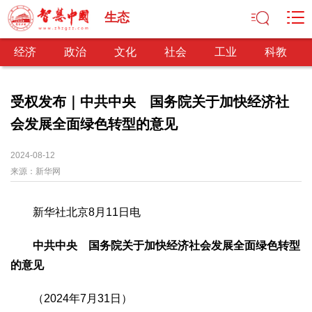
生态
经济
政治
文化
社会
工业
科教
受权发布｜中共中央 国务院关于加快经济社
会发展全面绿色转型的意见
经济
经济观察
产业纵横
区域经济
新锐视点
发展理念
2024-08-12
来源：
经济转型
新华网
供给侧改革
政治
新华社北京8月11日电
深化改革
依法治国
司法公正
民主政治
观察思考
网文推荐
中共中央 国务院关于加快经济社会发展全面绿色转型
的意见
文化
中华文化
核心价值
文化产业
文化事业
艺术百家
（2024年7月31日）