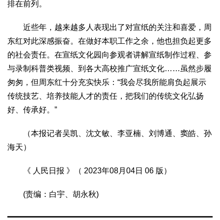
排在前列。
近些年，越来越多人表现出了对宣纸的关注和喜爱，周
东红对此深感振奋。在做好本职工作之余，他也担负起更多
的社会责任。在宣纸文化园向参观者讲解宣纸制作过程、参
与录制科普类视频、到各大高校推广宣纸文化……虽然步履
匆匆，但周东红十分充实快乐：“我会尽我所能肩负起展示
传统技艺、培养技能人才的责任，把我们的传统文化弘扬
好、传承好。”
（本报记者吴凯、沈文敏、李亚楠、刘博通、窦皓、孙
海天）
《 人民日报 》（ 2023年08月04日 06 版）
(责编：白宇、胡永秋)