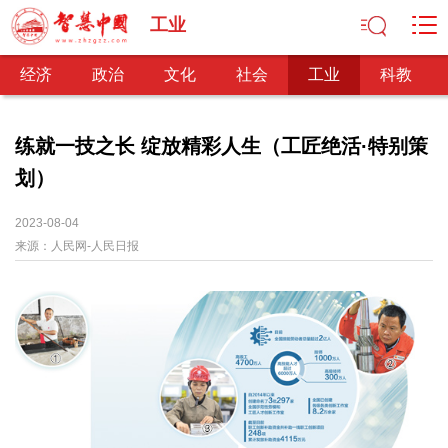
工业
经济
政治
文化
社会
工业
科教
练就一技之长 绽放精彩人生（工匠绝活·特别策
划）
经济
经济观察
产业纵横
区域经济
新锐视点
发展理念
2023-08-04
来源：
经济转型
人民网-人民日报
供给侧改革
政治
深化改革
依法治国
司法公正
民主政治
观察思考
网文推荐
文化
中华文化
核心价值
文化产业
文化事业
艺术百家