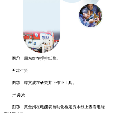
文化观察
智海钩沉
社会
社会治理
社会保障
城乡发展
民生建设
工业
装备制造
智能制造
制造2025
大国工匠
科教
科技观察
创新前沿
智慧教育
职业教育
图①：周东红在搅拌纸浆。
三农
尹建生摄
智慧农业
智慧乡村
基层之声
图②：谭文波在研究井下作业工具。
国防
国防建设
军民融合
兵器装备
军营风采
张 勇摄
国际
图③：黄金娟在电能表自动化检定流水线上查看电能
中国与世界
国际视点
国际合作
他山之石