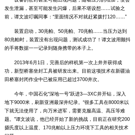
发生泄漏，甚至可能发生闪爆，后果不堪设想……试验之
前，谭文波叮嘱同事：“里面情况不对就赶紧拨打120……”
装置启动，30兆帕、50兆帕、70兆帕……当压力达到
80兆帕时，装置没有出现问题，测试成功了！谭文波用颤抖
的手将数据一一记录到随身携带的本子上。
2013年6月1日，完善后的样机第一次上井并获得成
功，新型桥塞坐封工具被研发出来。目前这项技术在新疆油
田桥塞封闭作业中已被应用已超过3700井次。
今年，中国石化“深地一号”跃进3—3XC井开钻，深入
地下9000米，刷新亚洲最深井纪录。“很多工具在8000米以
下就无法使用了，向万米进军，需要克服高温、高压等难
题。”谭文波说，他已经开始了新的挑战，目前正在研究200
摄氏度以上温度、170兆帕以上压力环境下工具的相关技术