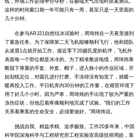
线，外场工作必须争分夺秒，在极端天气出现时抓紧测试。
这样的时间窗口期一年可能只有一周，甚至只是一天里面的
几十分钟。
在参与ARJ21自然结冰试验时，周琦炜在一天夜里接到
了紧急任务。为了保障第二天飞机能够顺利飞行，他和团队
从凌晨1点就开始工作。接近零下20摄氏度的机坪，飞机外
表面每一个部位都是冰冷的。为了精准敷设电缆，周琦炜果
断脱下厚重的手套、外套、帽子，进入狭小的作业区域，开
始划线定位，对圆孔进行打磨。手冻得没有知觉了，就暖一
暖再投入工作。平日机库内30分钟的工作量，在艰苦环境下
用了好几个小时。因为严寒，周琦炜的手出现了较为严重的
冻伤症状，但他忍着疼痛顺利地完成了试验。“我们的工作
关系着乘客的生命安全，必须要做好。”周琦炜说。
挑战自我、精益求精、追求极致。工作20多年来，中国
科学院深海科学与工程研究所工程实验室高级技师周皓，靠