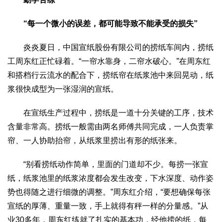
“每一个微小的误差，都可能导致不能承受的损失”
炎炎夏日，中国宣纸股份有限公司的捞纸车间内，捞纸
工周东红正忙碌着。“一帘水靠身，二帘水破心。”在周东红
和搭档行云流水的配合下，捞纸帘在纸浆池中来回晃动，纸
浆很快成型为一张湿润的宣纸。
在宣纸生产过程中，捞纸是一道十分关键的工序，技术
含量非常高。捞纸一般需由两名师傅共同完成，一人负责掌
帘、一人协助抬帘，从纸浆里捞出有形的纸张来。
“别看捞纸动作简单，里面的门道却不少。每捞一张宣
纸，纸浆池里的纸浆浓度都会发生改变，下水深度、动作姿
势也得随之进行细微的调整。”周东红介绍，“要想确保每张
宣纸的厚薄、重量一致，手上就得有秤一样的分量感。”从
业30多年，周东红练就了扎实的基本功，经他捞的纸，每