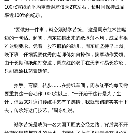
100张宣纸的平均重量误差仅为2克左右，长时间保持成品
率近100%的纪录。
“要做好一件事，就必须勤学苦练。”这是周东红常挂嘴
边的一句话。起初，周东红捞出来的纸厚薄不均，成品率很
难达到要求。凭着一股不服输的劲儿，周东红坚持早上岗、
晚下班，仔细观察优秀的老师傅如何操作，揣摩动作要领。
由于长期和纸浆打交道，周东红的双手在天寒时易长冻疮，
只能靠涂抹药膏缓解。
抬手、弯腰、转步……在捞纸车间，周东红平均每天需
要重复这一套动作1000次以上。“一开始干这行是为了生
计，但后来对这门传统手艺有了感情，我就想踏踏实实干下
去，传承好这门技艺。”周东红说。
勤学苦练是成为一名大国工匠的必经之路，背后离不开
长期的坚持与奋斗的汗水，中国商飞上海飞机制造有限公司