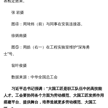
表检定效果。
生态
张 岩摄
生态文明
能源资源
环境保护
地方生态
休闲旅游
视频
图④：周琦炜（前）与同事在安装连接器。
访谈
动态
徐炳南摄
地方
京
津
冀
晋
蒙
辽
吉
黑
沪
苏
浙
皖
闽
图⑤：周皓（右一）在工程实验室维护“深海勇
士”号。
赣
鲁
豫
鄂
湘
粤
桂
琼
渝
川
黔
滇
藏
陕
甘
青
宁
新
港
澳
台
翁叶俊摄
智库
数据来源：中华全国总工会
智库建设
智库专家
智库战略
智库之声
习近平总书记强调：“大国工匠是职工队伍中的高技能
信息
人才。工会要协同各个方面为劳动模范、大国工匠发挥作用
地方动态
地方强音
搭建平台、提供舞台，培养造就更多劳动模范、大国工
在线期刊