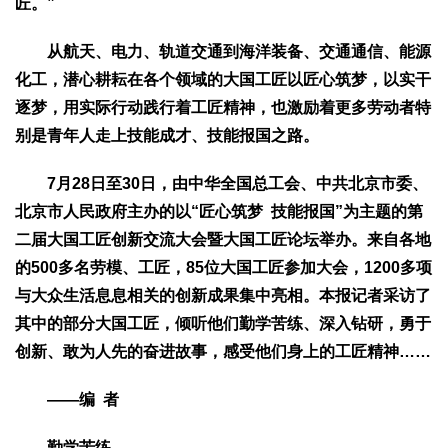
匠。”
2017
2016
2015
2018
2019
从航天、电力、轨道交通到海洋装备、交通通信、能源
关于我们
化工，潜心耕耘在各个领域的大国工匠以匠心筑梦，以实干
杂志简介
杂志编委会
组织机构
联系我们
智慧中国动态
逐梦，用实际行动践行着工匠精神，也激励着更多劳动者特
智慧城市
别是青年人走上技能成才、技能报国之路。
全景中国
智慧旅游
智慧教育
智慧医疗
智慧交通
7月28日至30日，由中华全国总工会、中共北京市委、
智慧环保
智慧会客厅
县域经济
城乡建设
乡村振兴
北京市人民政府主办的以“匠心筑梦 技能报国”为主题的第
康养
二届大国工匠创新交流大会暨大国工匠论坛举办。来自各地
工作动态
康养思语
明星老人
项目介绍
县域经济
的500多名劳模、工匠，85位大国工匠参加大会，1200多项
与大众生活息息相关的创新成果集中亮相。本报记者采访了
成果展示
政策发布
视频播报
工程案例
康养智库
其中的部分大国工匠，倾听他们勤学苦练、深入钻研，勇于
合作伙伴
创新、敢为人先的奋进故事，感受他们身上的工匠精神……
——编 者
勤学苦练