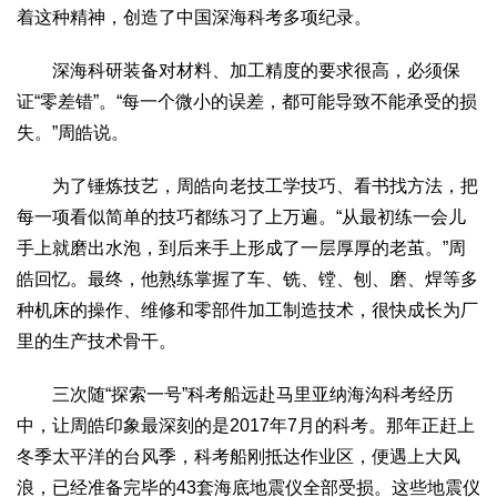
着这种精神，创造了中国深海科考多项纪录。
深海科研装备对材料、加工精度的要求很高，必须保
证“零差错”。“每一个微小的误差，都可能导致不能承受的损
失。”周皓说。
为了锤炼技艺，周皓向老技工学技巧、看书找方法，把
每一项看似简单的技巧都练习了上万遍。“从最初练一会儿
手上就磨出水泡，到后来手上形成了一层厚厚的老茧。”周
皓回忆。最终，他熟练掌握了车、铣、镗、刨、磨、焊等多
种机床的操作、维修和零部件加工制造技术，很快成长为厂
里的生产技术骨干。
三次随“探索一号”科考船远赴马里亚纳海沟科考经历
中，让周皓印象最深刻的是2017年7月的科考。那年正赶上
冬季太平洋的台风季，科考船刚抵达作业区，便遇上大风
浪，已经准备完毕的43套海底地震仪全部受损。这些地震仪