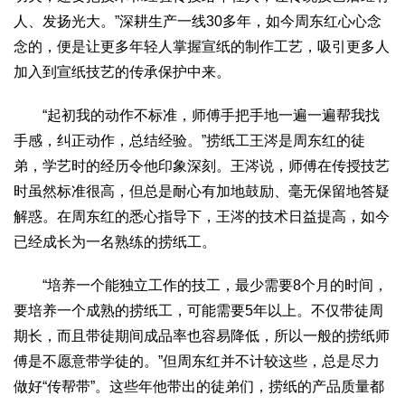
人、发扬光大。”深耕生产一线30多年，如今周东红心心念
念的，便是让更多年轻人掌握宣纸的制作工艺，吸引更多人
加入到宣纸技艺的传承保护中来。
“起初我的动作不标准，师傅手把手地一遍一遍帮我找
手感，纠正动作，总结经验。”捞纸工王涔是周东红的徒
弟，学艺时的经历令他印象深刻。王涔说，师傅在传授技艺
时虽然标准很高，但总是耐心有加地鼓励、毫无保留地答疑
解惑。在周东红的悉心指导下，王涔的技术日益提高，如今
已经成长为一名熟练的捞纸工。
“培养一个能独立工作的技工，最少需要8个月的时间，
要培养一个成熟的捞纸工，可能需要5年以上。不仅带徒周
期长，而且带徒期间成品率也容易降低，所以一般的捞纸师
傅是不愿意带学徒的。”但周东红并不计较这些，总是尽力
做好“传帮带”。这些年他带出的徒弟们，捞纸的产品质量都