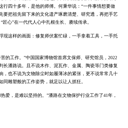
这行四十多年，是他的师傅。何秉华说：“一件事情想要做
先要把祖先留下来的文化遗产琢磨清楚、研究透，再把手艺
“匠心”在一代代人心中扎根生长、赓续传承。
现这样的画面：修复师伏案忙碌，一手拿着工具，一手托
的工作。”中国国家博物馆首席文保师、研究馆员，2022
判长潘路说。且不说木作、泥瓦作、金属、陶瓷等门类修复
响，也不说为文物除尘时如履薄冰的紧张，更不说常常几十
如同雕塑般的工作姿势，就足以让人抓狂。
爱，是难以坚持的。”潘路在文物保护行业工作了41年，