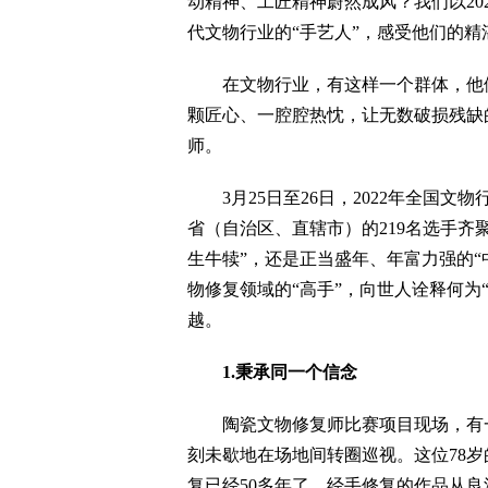
动精神、工匠精神蔚然成风？我们以20
代文物行业的“手艺人”，感受他们的精
在文物行业，有这样一个群体，他们
颗匠心、一腔腔热忱，让无数破损残缺
师。
3月25日至26日，2022年全国文
省（自治区、直辖市）的219名选手齐
生牛犊”，还是正当盛年、年富力强的
物修复领域的“高手”，向世人诠释何为
越。
1.秉承同一个信念
陶瓷文物修复师比赛项目现场，有一
刻未歇地在场地间转圈巡视。这位78
复已经50多年了，经手修复的作品从