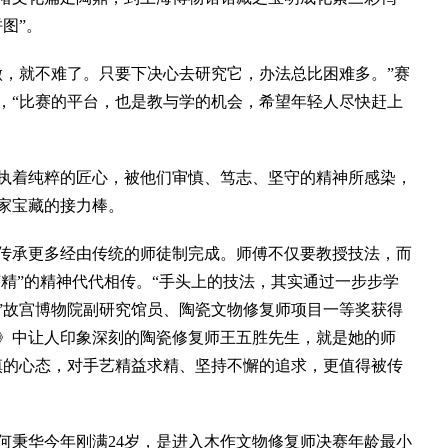
图”。
，就不难了。只要下决心去研究它，办法总比困难多。”赛
，“比赛的平台，也是教与学的机会，希望年轻人尽快赶上
着纯粹的匠心，被他们审慎、笃志、坚守的精神所感染，
家宝藏的接力棒。
承更多经由传统的师徒制完成。师傅不仅要教授技法，而
艺精”的精神代代相传。“手头上的技法，其实通过一步步学
”故宫博物院副研究馆员、陶瓷文物修复师项目一等奖获得
》中让人印象深刻的陶瓷修复师王五胜先生，就是她的师
慎的心态，对手艺精益求精、坚持不懈的追求，更值得被传
秉华今年刚满24岁，是进入木作文物修复师决赛年龄最小