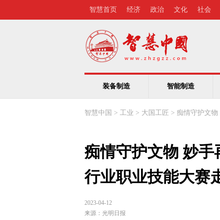
智慧首页
经济
政治
文化
社会
装备制造
智能制造
智慧中国
>
工业
>
大国工匠
>
痴情守护文物
痴情守护文物 妙手
行业职业技能大赛
2023-04-12
来源：
光明日报