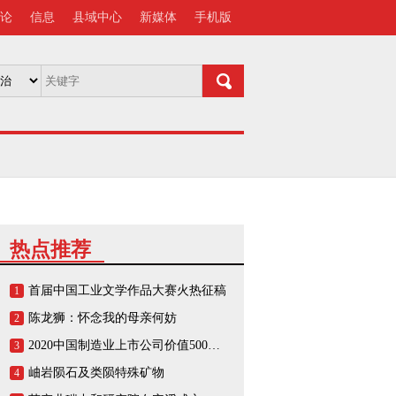
论
信息
县域中心
新媒体
手机版
热点推荐
首届中国工业文学作品大赛火热征稿
1
陈龙狮：怀念我的母亲何妨
2
2020中国制造业上市公司价值500强榜单
3
岫岩陨石及类陨特殊矿物
4