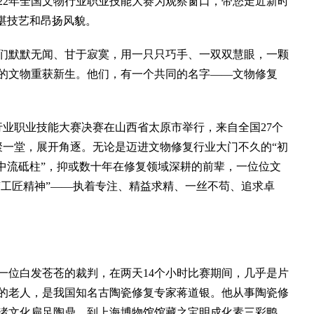
22年全国文物行业职业技能大赛为观察窗口，带您走近新时
湛技艺和昂扬风貌。
默默无闻、甘于寂寞，用一只只巧手、一双双慧眼，一颗
的文物重获新生。他们，有一个共同的名字——文物修复
物行业职业技能大赛决赛在山西省太原市举行，来自全国27个
聚一堂，展开角逐。无论是迈进文物修复行业大门不久的“初
“中流砥柱”，抑或数十年在修复领域深耕的前辈，一位位文
“工匠精神”——执着专注、精益求精、一丝不苟、追求卓
位白发苍苍的裁判，在两天14个小时比赛期间，几乎是片
岁的老人，是我国知名古陶瓷修复专家蒋道银。他从事陶瓷修
良渚文化扁足陶鼎，到上海博物馆馆藏之宝明成化素三彩鸭