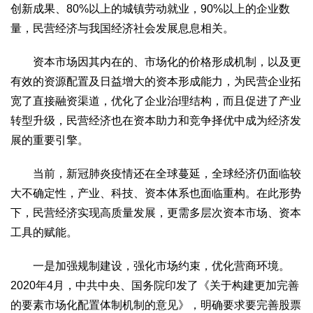
文化观察
智海钩沉
创新成果、80%以上的城镇劳动就业，90%以上的企业数
量，民营经济与我国经济社会发展息息相关。
社会
社会治理
社会保障
城乡发展
民生建设
资本市场因其内在的、市场化的价格形成机制，以及更
工业
有效的资源配置及日益增大的资本形成能力，为民营企业拓
宽了直接融资渠道，优化了企业治理结构，而且促进了产业
装备制造
智能制造
制造2025
大国工匠
转型升级，民营经济也在资本助力和竞争择优中成为经济发
科教
展的重要引擎。
科技观察
创新前沿
智慧教育
职业教育
当前，新冠肺炎疫情还在全球蔓延，全球经济仍面临较
三农
大不确定性，产业、科技、资本体系也面临重构。在此形势
智慧农业
智慧乡村
基层之声
下，民营经济实现高质量发展，更需多层次资本市场、资本
国防
工具的赋能。
国防建设
军民融合
兵器装备
军营风采
一是加强规制建设，强化市场约束，优化营商环境。
国际
2020年4月，中共中央、国务院印发了《关于构建更加完善
中国与世界
国际视点
国际合作
他山之石
的要素市场化配置体制机制的意见》，明确要求要完善股票