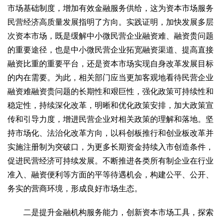
市场基础制度，增加有效金融服务供给，这为资本市场服务
生态
民营经济高质量发展指明了方向。实践证明，加快发展多层
生态文明
能源资源
环境保护
地方生态
休闲旅游
次资本市场，既是缓解中小微民营企业融资难、融资贵问题
视频
的重要途径，也是中小微民营企业拓宽融资渠道、提高直接
访谈
动态
融资比重的重要平台，还是资本市场实现自身改革发展目标
的内在需要。为此，相关部门应当更加客观地看待民营企业
地方
融资难融资贵问题的长期性和艰巨性，强化政策可持续性和
京
津
冀
晋
蒙
辽
吉
黑
沪
苏
浙
皖
闽
稳定性，持续深化改革，明晰和优化政策安排，加大政策宣
赣
鲁
豫
鄂
湘
粤
桂
琼
渝
川
黔
滇
藏
传和引导力度，增进民营企业对相关政策的理解和落地。坚
陕
甘
青
宁
新
港
澳
台
持市场化、法治化改革方向，以科创板推行和创业板改革并
实施注册制为突破口，为更多长期资金持续入市创造条件，
智库
促进民营经济可持续发展。不断推进各类所有制企业在行业
智库建设
智库专家
智库战略
智库之声
准入、融资便利等方面的平等待遇机会，构建公平、公开、
信息
务实的营商环境，形成良好市场生态。
地方动态
地方强音
二是提升金融机构服务能力，创新资本市场工具，探索
在线期刊