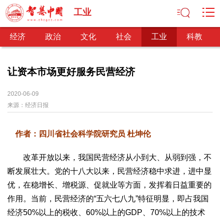
工业
经济
政治
文化
社会
工业
科教
让资本市场更好服务民营经济
经济
2020-06-09
来源：
经济日报
经济观察
产业纵横
区域经济
新锐视点
发展理念
经济转型
供给侧改革
作者：四川省社会科学院研究员 杜坤伦
政治
深化改革
依法治国
司法公正
民主政治
观察思考
改革开放以来，我国民营经济从小到大、从弱到强，不
断发展壮大。党的十八大以来，民营经济稳中求进，进中显
网文推荐
优，在稳增长、增税源、促就业等方面，发挥着日益重要的
文化
作用。当前，民营经济的“五六七八九”特征明显，即占我国
中华文化
核心价值
文化产业
文化事业
艺术百家
经济50%以上的税收、60%以上的GDP、70%以上的技术