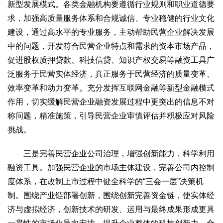
新型发展模式。各类金融机构要遵循行业规则和职业道德要
2017
2016
2015
2018
2019
求，加强高质量服务体系和合规诚信、专业稳健的行业文化
关于我们
建设，通过高水平的专业服务，主动帮助民营企业解决发展
中的问题，开发符合民营企业特点和需求的资本市场产品，
杂志简介
杂志编委会
组织机构
联系我们
智慧中国动态
促进股权质押贷款、科技信贷、知识产权交易等融资工具广
智慧城市
泛服务于民营实体经济，真正服务于民营经济的质量变革、
全景中国
智慧旅游
智慧教育
智慧医疗
智慧交通
效率变革和动力变革。充分发挥互联网金融等新型金融模式
智慧环保
智慧会客厅
县域经济
城乡建设
乡村振兴
作用，切实缓解民营企业融资发展过程中更突出的信息不对
称问题，精准施策，引导民营企业审慎评估并积极应对风险
康养
挑战。
工作动态
康养思语
明星老人
项目介绍
县域经济
成果展示
政策发布
视频播报
工程案例
康养智库
三是完善民营企业公司治理，增强创新能力，科学利用
合作伙伴
融资工具。加强民营企业的市场主体建设，完善公司内控制
度体系，在改制上市过程中健全科学的“三会一层”决策机
制。围绕产业链部署创新，围绕创新完善资金链，使实体经
济与虚拟经济，创新技术的研发、运用与最终成果形成更具