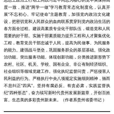
思想上政治上行动上同以习近平同志为核心的党中央保持高
度一致，推进“两学一做”学习教育常态化制度化，认真开
展“不忘初心、牢记使命”主题教育，加强党内政治文化建
设，把密切党和人民群众的血肉联系贯穿到党内政治生活的
各方面全过程。建设高素质专业化干部队伍，锻造党和人民
需要的好干部。实施干部素质能力提升工程和人才聚集优化
工程，教育党员干部忠诚于人民，提高为民做事、为民服务
的能力。建强战斗堡垒，巩固服务群众的基层基础。强化政
治功能、突出服务功能、体现创新功能，分类推进新形势下
农村、社区、机关、学校、国有企业、非公有制经济组织、
社会组织等领域党建工作。强化执纪监督问责，严惩侵害人
民利益的行为。严格执行中央八项规定实施细则精神，驰而
不息纠正“四风”。坚持有腐必反、有贪必肃，实践监督执
纪“四种形态”，奋力续写新时代贵州发展新篇章，开创百姓
富、生态美的多彩贵州新未来。（作者系贵州省委书记 ）