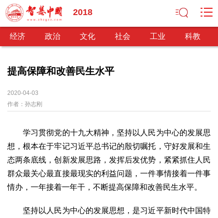
2018
经济
政治
文化
社会
工业
科教
提高保障和改善民生水平
经济
2020-04-03
作者：
孙志刚
经济观察
产业纵横
区域经济
新锐视点
发展理念
经济转型
供给侧改革
学习贯彻党的十九大精神，坚持以人民为中心的发展思
政治
想，根本在于牢记习近平总书记的殷切嘱托，守好发展和生
深化改革
依法治国
司法公正
民主政治
观察思考
态两条底线，创新发展思路，发挥后发优势，紧紧抓住人民
网文推荐
群众最关心最直接最现实的利益问题，一件事情接着一件事
情办，一年接着一年干，不断提高保障和改善民生水平。
文化
中华文化
核心价值
文化产业
文化事业
艺术百家
坚持以人民为中心的发展思想，是习近平新时代中国特