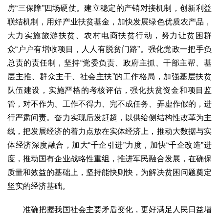
房“三保障”四场硬仗。建立稳定的产销对接机制，创新利益
2017
2016
2015
2018
2019
联结机制，用好产业扶贫基金，加快发展绿色优质农产品，
关于我们
大力实施旅游扶贫、农村电商扶贫行动，努力让贫困群
杂志简介
杂志编委会
组织机构
联系我们
智慧中国动态
众“户户有增收项目，人人有脱贫门路”。强化党政一把手负
总责的责任制，坚持“党委负责、政府主抓、干部主帮、基
智慧城市
层主推、群众主干、社会主扶”的工作格局，加强基层扶贫
全景中国
智慧旅游
智慧教育
智慧医疗
智慧交通
队伍建设，实施严格的考核评估，强化扶贫资金和项目监
智慧环保
智慧会客厅
县域经济
城乡建设
乡村振兴
管，对不作为、工作不得力、完不成任务、弄虚作假的，进
康养
行严肃问责。奋力实现后发赶超，以供给侧结构性改革为主
工作动态
康养思语
明星老人
项目介绍
县域经济
线，把发展经济的着力点放在实体经济上，推动大数据与实
体经济深度融合，加大“千企引进”力度，加快“千企改造”进
成果展示
政策发布
视频播报
工程案例
康养智库
度，推动国有企业战略性重组，推进军民融合发展，在确保
合作伙伴
质量和效益的基础上，坚持能快则快，为解决贫困问题奠定
坚实的经济基础。
准确把握我国社会主要矛盾变化，更好满足人民日益增