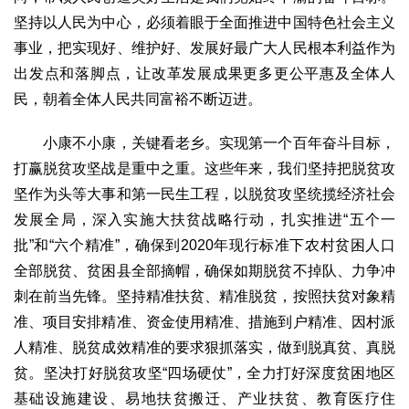
生态
坚持以人民为中心，必须着眼于全面推进中国特色社会主义
事业，把实现好、维护好、发展好最广大人民根本利益作为
生态文明
能源资源
环境保护
地方生态
休闲旅游
出发点和落脚点，让改革发展成果更多更公平惠及全体人
视频
民，朝着全体人民共同富裕不断迈进。
访谈
动态
小康不小康，关键看老乡。实现第一个百年奋斗目标，
地方
打赢脱贫攻坚战是重中之重。这些年来，我们坚持把脱贫攻
京
津
冀
晋
蒙
辽
吉
黑
沪
苏
浙
皖
闽
坚作为头等大事和第一民生工程，以脱贫攻坚统揽经济社会
赣
鲁
豫
鄂
湘
粤
桂
琼
渝
川
黔
滇
藏
发展全局，深入实施大扶贫战略行动，扎实推进“五个一
陕
甘
青
宁
新
港
澳
台
批”和“六个精准”，确保到2020年现行标准下农村贫困人口
全部脱贫、贫困县全部摘帽，确保如期脱贫不掉队、力争冲
智库
刺在前当先锋。坚持精准扶贫、精准脱贫，按照扶贫对象精
智库建设
智库专家
智库战略
智库之声
准、项目安排精准、资金使用精准、措施到户精准、因村派
信息
人精准、脱贫成效精准的要求狠抓落实，做到脱真贫、真脱
地方动态
地方强音
贫。坚决打好脱贫攻坚“四场硬仗”，全力打好深度贫困地区
基础设施建设、易地扶贫搬迁、产业扶贫、教育医疗住
在线期刊