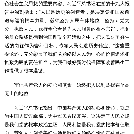
文化观察
智海钩沉
色社会主义思想的重要内容。习近平总书记在党的十九大报
告中深刻指出：“人民是历史的创造者，是决定党和国家前
社会
途命运的根本力量。必须坚持人民主体地位，坚持立党为
社会治理
社会保障
城乡发展
民生建设
公、执政为民，践行全心全意为人民服务的根本宗旨，把党
工业
的群众路线贯彻到治国理政全部活动之中，把人民对美好生
装备制造
智能制造
制造2025
大国工匠
活的向往作为奋斗目标，依靠人民创造历史伟业。”这些重
要论述，充分彰显了我们党始终以人民为中心的价值追求和
科教
执政为民的责任担当，为我们做好新时代保障和改善民生工
科技观察
创新前沿
智慧教育
职业教育
作提供了根本遵循。
三农
牢记共产党人的初心和使命，始终把人民利益摆在至高
智慧农业
智慧乡村
基层之声
无上的地位
国防
国防建设
军民融合
兵器装备
军营风采
习近平总书记指出，中国共产党人的初心和使命，就是
为中国人民谋幸福，为中华民族谋复兴。这决定了人民立场
国际
是我们党的根本政治立场，人民利益是我们党的根本价值取
中国与世界
国际视点
国际合作
他山之石
向，带领人民创造美好生活是我们党始终不渝的奋斗目标。