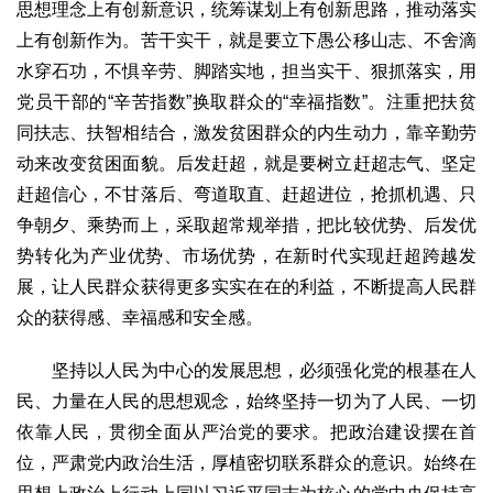
思想理念上有创新意识，统筹谋划上有创新思路，推动落实
上有创新作为。苦干实干，就是要立下愚公移山志、不舍滴
水穿石功，不惧辛劳、脚踏实地，担当实干、狠抓落实，用
党员干部的“辛苦指数”换取群众的“幸福指数”。注重把扶贫
同扶志、扶智相结合，激发贫困群众的内生动力，靠辛勤劳
动来改变贫困面貌。后发赶超，就是要树立赶超志气、坚定
赶超信心，不甘落后、弯道取直、赶超进位，抢抓机遇、只
争朝夕、乘势而上，采取超常规举措，把比较优势、后发优
势转化为产业优势、市场优势，在新时代实现赶超跨越发
展，让人民群众获得更多实实在在的利益，不断提高人民群
众的获得感、幸福感和安全感。
坚持以人民为中心的发展思想，必须强化党的根基在人
民、力量在人民的思想观念，始终坚持一切为了人民、一切
依靠人民，贯彻全面从严治党的要求。把政治建设摆在首
位，严肃党内政治生活，厚植密切联系群众的意识。始终在