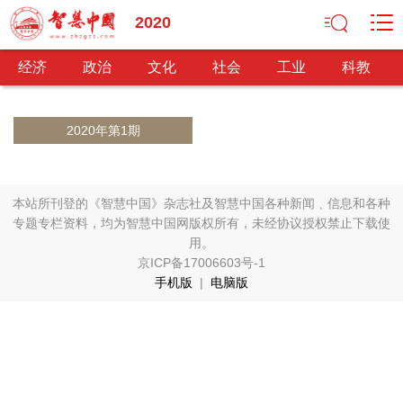
2020
经济
政治
文化
社会
工业
科教
2020年第1期
经济
经济观察
产业纵横
区域经济
新锐视点
发展理念
本站所刊登的《智慧中国》杂志社及智慧中国各种新闻﹑信息和各种
经济转型
供给侧改革
专题专栏资料，均为智慧中国网版权所有，未经协议授权禁止下载使
用。
政治
京ICP备17006603号-1
手机版
|
电脑版
深化改革
依法治国
司法公正
民主政治
观察思考
网文推荐
文化
中华文化
核心价值
文化产业
文化事业
艺术百家