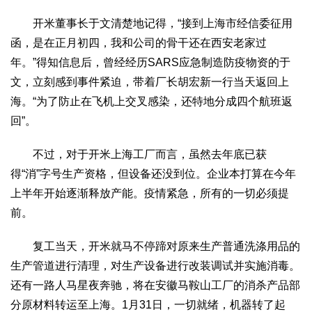
生态
开米董事长于文清楚地记得，“接到上海市经信委征用
生态文明
能源资源
环境保护
地方生态
休闲旅游
函，是在正月初四，我和公司的骨干还在西安老家过
年。”得知信息后，曾经经历SARS应急制造防疫物资的于
视频
文，立刻感到事件紧迫，带着厂长胡宏新一行当天返回上
访谈
动态
海。“为了防止在飞机上交叉感染，还特地分成四个航班返
地方
回”。
京
津
冀
晋
蒙
辽
吉
黑
沪
苏
浙
皖
闽
不过，对于开米上海工厂而言，虽然去年底已获
赣
鲁
豫
鄂
湘
粤
桂
琼
渝
川
黔
滇
藏
得“消”字号生产资格，但设备还没到位。企业本打算在今年
陕
甘
青
宁
新
港
澳
台
上半年开始逐渐释放产能。疫情紧急，所有的一切必须提
智库
前。
智库建设
智库专家
智库战略
智库之声
复工当天，开米就马不停蹄对原来生产普通洗涤用品的
信息
生产管道进行清理，对生产设备进行改装调试并实施消毒。
地方动态
地方强音
还有一路人马星夜奔驰，将在安徽马鞍山工厂的消杀产品部
分原材料转运至上海。1月31日，一切就绪，机器转了起
在线期刊