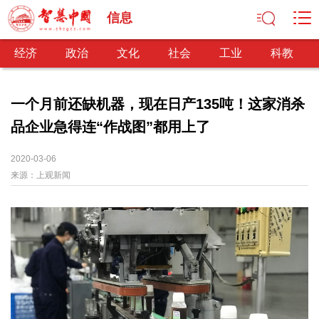
信息
经济
政治
文化
社会
工业
科教
一个月前还缺机器，现在日产135吨！这家消杀
品企业急得连“作战图”都用上了
经济
经济观察
产业纵横
区域经济
新锐视点
发展理念
2020-03-06
来源：
经济转型
上观新闻
供给侧改革
政治
深化改革
依法治国
司法公正
民主政治
观察思考
网文推荐
文化
中华文化
核心价值
文化产业
文化事业
艺术百家