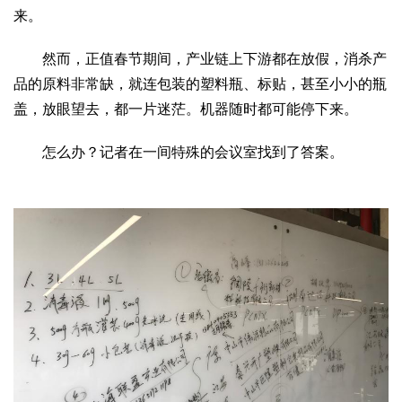
来。
2017
2016
2015
2018
2019
关于我们
然而，正值春节期间，产业链上下游都在放假，消杀产
杂志简介
杂志编委会
组织机构
联系我们
智慧中国动态
品的原料非常缺，就连包装的塑料瓶、标贴，甚至小小的瓶
盖，放眼望去，都一片迷茫。机器随时都可能停下来。
智慧城市
全景中国
智慧旅游
智慧教育
智慧医疗
智慧交通
怎么办？记者在一间特殊的会议室找到了答案。
智慧环保
智慧会客厅
县域经济
城乡建设
乡村振兴
康养
工作动态
康养思语
明星老人
项目介绍
县域经济
成果展示
政策发布
视频播报
工程案例
康养智库
合作伙伴