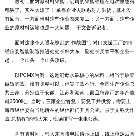
最初，面对原材料采购，公司的采购经理在电话里急得
都哭了。实在太难了！“单靠企业去联系对方供货，基本没
有回音。一方面当时这些企业都未复工；另一方面，这些企
业的原材料运输也是一大问题。”于文告诉记者。
面对这张令人眼花缭乱的“作战图”，对口支援工厂的市
经信委智能制造推进处处长韩大东、副处长吴春平和企业一
起，一个山头一个山头攻破。
以PCMX为例，这是消毒水最核心的材料，相当于炒菜
做饭的盐。没有味精可以，但缺了盐不行。全国生产企业总
共三家，分别位于安徽、江苏和湖南，而且每家厂的年产能
就3500吨。当时，三家企业答复：要复工并供货，需要上
海市经信委向当地所在的经信部门开具公函。被于文称为作
战“总指挥”的韩大东，现场撰写一张张公函。
为节省时间，韩大东直接电话请示上级，线上审定后直