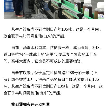
文化观察
智海钩沉
社会
社会治理
社会保障
城乡发展
民生建设
工业
从生产设备尚不到位到日产能135吨，这是一个月内，
装备制造
智能制造
制造2025
大国工匠
政企联手与时间赛跑“抢出来”的产能。
科教
当前，消毒水和口罩、防护服一样，成为医院、社区、
科技观察
创新前沿
智慧教育
职业教育
道口等抗“疫”一线战士的“盔甲”；复工复产复市的工厂车
间、高楼大厦内，它也是不可或缺的重要物资。
三农
智慧农业
智慧乡村
基层之声
自春节以来，位于嘉定区徐潘路2288号的开米（上
国防
海）绿色智慧工厂，消杀产品的每日产能从零提升到135
吨。从生产设备尚不到位到日产135吨，这是一个月内，政
国防建设
军民融合
兵器装备
军营风采
企联手与时间赛跑“抢出来”的产能。
国际
中国与世界
国际视点
国际合作
他山之石
接到通知火速开动机器