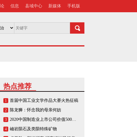
论
信息
县域中心
新媒体
手机版
热点推荐
首届中国工业文学作品大赛火热征稿
1
陈龙狮：怀念我的母亲何妨
2
2020中国制造业上市公司价值500强榜单
3
岫岩陨石及类陨特殊矿物
4