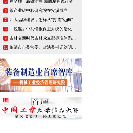
卢坚胜：新锐浙商 浙商精神践行者
5
茶产业碳中和研究院在安溪成立
6
四大品牌建设，怎样从“打造”迈向“打响”
7
「说谍」中共情报保卫系统的活化石，一生战斗在情报战线的陈养山
8
吉林省新时代吉林党支部标准体系（BTX）建设把基层党支部打造成坚强的战斗堡垒
9
临清市市委常委、政法委书记刘明峰领导一行莅临连城智造小镇·烟店轴承产业园调研指导
10