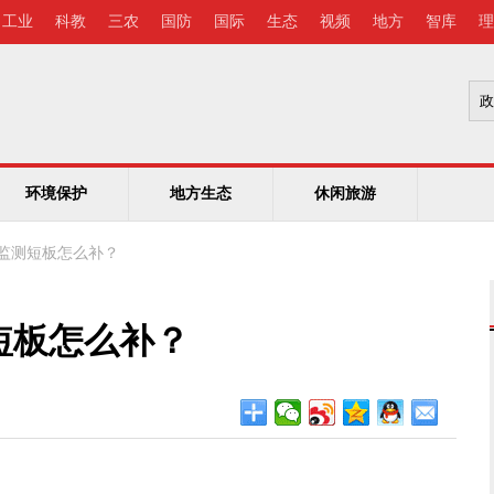
工业
科教
三农
国防
国际
生态
视频
地方
智库
理
环境保护
地方生态
休闲旅游
监测短板怎么补？
短板怎么补？