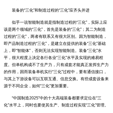
文化观察
智海钩沉
装备的“三化”和制造过程的“三化”应齐头并进
社会
社会治理
社会保障
城乡发展
民生建设
似乎一说智能制造就是指制造过程的“三化”，实际上应
工业
该是两个领域的“三化”，首先是装备的“三化”；其二为制造
过程的“三化”，两者有联系又有很大区别。因为智能制造，
装备制造
智能制造
制造2025
大国工匠
即产品制造过程的“三化”，是建立在提供的装备“三化”基础
科教
上，即“智能体”，否则无法实现智能制造。装备“三化”水
科技观察
创新前沿
智慧教育
职业教育
平，很大程度上决定各行各业“三化”水平及实现的难易程
度。但单机构成不了生产力，只有成套才能真正发挥生产力
三农
的作用，因而装备单机实行“三化”过程中，要有通信接口，
智慧农业
智慧乡村
基层之声
与其上下游设备可以互联互通、信息交换。有些成套设备来
国防
源于不同企业，如何“三化”更加重要。
国防建设
军民融合
兵器装备
军营风采
“中国制造2025”中的十大高端装备都要求定位在“三
国际
化”水平上，同时也要使其生产、制造过程实现“三化”管理。
中国与世界
国际视点
国际合作
他山之石