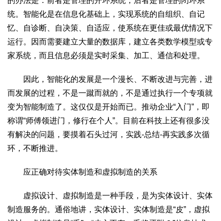
的办法是：前者是管理的开环系统，后者是管理的闭环系
2017
2016
2015
2018
2019
统。智能化是在信息化基础上，实现系统的自组织、自记
忆、自诊断、自决策、自适应，使系统在更佳或最优情况下
关于我们
运行。因而需要建立大量的数据库，建立各类数学模型或专
杂志简介
杂志编委会
组织机构
联系我们
智慧中国动态
家系统，而且信息必须是实时采集、加工、通信和处理。
智慧城市
因此，智能化的发展是一个漫长、不断改进与完善，进
全景中国
智慧旅游
智慧教育
智慧医疗
智慧交通
而发展的过程，不是一蹴而就的，不是通过执行一个专项就
智慧环保
智慧会客厅
县域经济
城乡建设
乡村振兴
变为智能制造了。这仅仅是开始而已。推动企业“入门”，即
康养
称谓“师傅领进门，修行在个人”。目前在科技上还有很多没
工作动态
康养思语
明星老人
项目介绍
县域经济
有解决的问题，要摸着石头过河，实践-总结-再实践多次循
成果展示
政策发布
视频播报
工程案例
康养智库
环，不断推进。
合作伙伴
应正确对待实体制造和虚拟制造的关系
虚拟设计、虚拟制造是一种手段，是为实体设计、实体
制造服务的。通俗地讲，实体设计、实体制造是“皮”，虚拟