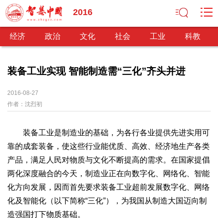
2016
经济
政治
文化
社会
工业
科教
装备工业实现 智能制造需“三化”齐头并进
经济
2016-08-27
作者：
沈烈初
经济观察
产业纵横
区域经济
新锐视点
发展理念
经济转型
供给侧改革
装备工业是制造业的基础，为各行各业提供先进实用可
政治
靠的成套装备，使这些行业能优质、高效、经济地生产各类
深化改革
依法治国
司法公正
民主政治
观察思考
产品，满足人民对物质与文化不断提高的需求。在国家提倡
网文推荐
两化深度融合的今天，制造业正在向数字化、网络化、智能
化方向发展，因而首先要求装备工业超前发展数字化、网络
文化
化及智能化（以下简称“三化”），为我国从制造大国迈向制
中华文化
核心价值
文化产业
文化事业
艺术百家
造强国打下物质基础。