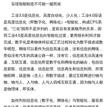
实现智能制造不可能一蹴而就
生态
生态文明
能源资源
环境保护
地方生态
休闲旅游
工业3.0是信息化、高度自动化、少人化；工业4.0应该
是高度信息化（即数字化、网络化）+智能化，构成CPS系
视频
统。“三化”因而不是并列的，是前后有发展顺序的关系，因
访谈
动态
而工业4.0是高度信息化向智能化过渡，要用很长时间才能
地方
完成。数字化是将物体特征或工艺过程转化为数字描述或数
京
津
冀
晋
蒙
辽
吉
黑
沪
苏
浙
皖
闽
学模型。网络可以看作为信息高速公路，没有信息的网络，
赣
鲁
豫
鄂
湘
粤
桂
琼
渝
川
黔
滇
藏
类似没有汽车的高速公路一样。没有它，信息就无法高速传
陕
甘
青
宁
新
港
澳
台
递，互联互通。信息化即是数字化和网络化的融合，包括信
息获取、信息传递、信息处理、信息再生和信息利用。所谓
智库
物联网，就是物（含人）用数字描述，通过互联网进行物与
智库建设
智库专家
智库战略
智库之声
物、物与人、人与物、人与人四维互联互通，因为物与人都
信息
是物理体，即实体。
地方动态
地方强音
如何判别信息化（数字化、网络化）与智能化，最容易
在线期刊