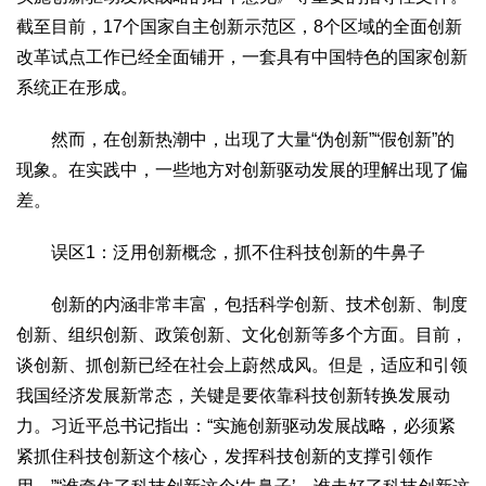
生态
截至目前，17个国家自主创新示范区，8个区域的全面创新
改革试点工作已经全面铺开，一套具有中国特色的国家创新
生态文明
能源资源
环境保护
地方生态
休闲旅游
系统正在形成。
视频
访谈
动态
然而，在创新热潮中，出现了大量“伪创新”“假创新”的
现象。在实践中，一些地方对创新驱动发展的理解出现了偏
地方
差。
京
津
冀
晋
蒙
辽
吉
黑
沪
苏
浙
皖
闽
赣
鲁
豫
鄂
湘
粤
桂
琼
渝
川
黔
滇
藏
误区1：泛用创新概念，抓不住科技创新的牛鼻子
陕
甘
青
宁
新
港
澳
台
创新的内涵非常丰富，包括科学创新、技术创新、制度
智库
创新、组织创新、政策创新、文化创新等多个方面。目前，
智库建设
智库专家
智库战略
智库之声
谈创新、抓创新已经在社会上蔚然成风。但是，适应和引领
我国经济发展新常态，关键是要依靠科技创新转换发展动
信息
力。习近平总书记指出：“实施创新驱动发展战略，必须紧
地方动态
地方强音
紧抓住科技创新这个核心，发挥科技创新的支撑引领作
在线期刊