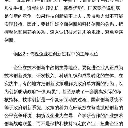
用。”“谁牵住了科技创新这个‘牛鼻子’，谁走好了科技创新这
2017
2016
2015
2018
2019
步先手棋，谁就能占领先机、赢得优势”。国家竞争说到底
是创新的竞争，如果科技创新搞不上去，发展动力就不可能
关于我们
实现转换。因此，要处理好全面创新和科技创新的关系，把
杂志简介
杂志编委会
组织机构
联系我们
智慧中国动态
握整体和局部的关系，深入认识技术进步的规律，避免空谈
智慧城市
创新。
全景中国
智慧旅游
智慧教育
智慧医疗
智慧交通
误区2：忽视企业在创新过程中的主导地位
智慧环保
智慧会客厅
县域经济
城乡建设
乡村振兴
康养
企业在技术创新中占据主导地位。要促进企业真正成为
技术创新决策、研发投入、科研组织和成果转化的主体。在
工作动态
康养思语
明星老人
项目介绍
县域经济
实践中，有的地方把创新政策理解为政府单方面的行为，以
成果展示
政策发布
视频播报
工程案例
康养智库
为创新驱动政府“一抓就灵”，甚至形成了一套脱离实际的考
合作伙伴
核指标。技术创新是一个复杂互动的过程，国家创新系统不
等于政府创新系统。政策的着力点应该放在营造激励创新的
公平竞争环境，构筑以企业为主导、产学研合作的产业技术
创新战略联盟，而不是保护和扶持特定的产业，扭曲企业的