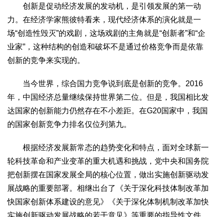
文化观察
智海钩沉
创新是促动经济发展的发动机，是引领发展的第一动
力。在经济学家熊彼特看来，现代经济体系的演化就是一
社会
场“创造性毁灭”的戏剧，这场戏剧的主角就是“创新者”和“企
社会治理
社会保障
城乡发展
民生建设
业家”，这种结构的创造和破坏不是通过价格竞争而是依靠
工业
创新的竞争来实现的。
装备制造
智能制造
制造2025
大国工匠
当今世界，综合国力竞争说到底是创新的竞争。2016
科教
年，中国经济总量继续保持世界第二位。但是，我国相比发
科技观察
创新前沿
智慧教育
职业教育
达国家的创新能力仍然存在不小差距。在G20国家中，我国
的国家创新竞争力排名仅位列第九。
三农
智慧农业
智慧乡村
基层之声
根据经济发展新常态的趋势变化和特点，面对全球新一
国防
轮科技革命和产业变革的重大机遇和挑战，党中央和国务院
国防建设
军民融合
兵器装备
军营风采
把创新摆在国家发展全局的核心位置，做出实施创新驱动发
展战略的重要部署。相继出台了《关于深化科技体制改革加
国际
快国家创新体系建设的意见》《关于深化体制机制改革加快
中国与世界
国际视点
国际合作
他山之石
实施创新驱动发展战略的若干意见》等重要的指导性文件。