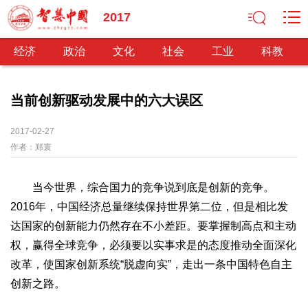
2017
经济
政治
文化
社会
工业
科教
当前创新驱动发展中的六大误区
经济
2017-02-27
作者：
郑寰
经济观察
产业纵横
区域经济
新锐视点
发展理念
经济转型
供给侧改革
当今世界，综合国力的竞争说到底是创新的竞争。
政治
2016年，中国经济总量继续保持世界第二位，但是相比发
深化改革
依法治国
司法公正
民主政治
观察思考
达国家的创新能力仍然存在不小差距。要掌握制高点和主动
网文推荐
权，赢得全球竞争，必须要以实事求是的态度推动全面深化
改革，使国家创新系统“脱虚向实”，走出一条中国特色自主
文化
创新之路。
中华文化
核心价值
文化产业
文化事业
艺术百家