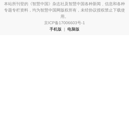
文化观察
智海钩沉
本站所刊登的《智慧中国》杂志社及智慧中国各种新闻﹑信息和各种
专题专栏资料，均为智慧中国网版权所有，未经协议授权禁止下载使
社会
用。
社会治理
社会保障
城乡发展
民生建设
京ICP备17006603号-1
手机版
|
电脑版
工业
装备制造
智能制造
制造2025
大国工匠
科教
科技观察
创新前沿
智慧教育
职业教育
三农
智慧农业
智慧乡村
基层之声
国防
国防建设
军民融合
兵器装备
军营风采
国际
中国与世界
国际视点
国际合作
他山之石