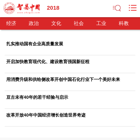
2018
经济
政治
文化
社会
工业
科教
扎实推动国有企业高质量发展
经济
开启加快教育现代化、建设教育强国新征程
经济观察
产业纵横
区域经济
新锐视点
发展理念
经济转型
供给侧改革
用消费升级和供给侧改革开创中国石化行业下一个美好未来
政治
亘古未有40年的若干经验与启示
深化改革
依法治国
司法公正
民主政治
观察思考
网文推荐
改革开放40年中国经济增长创造世界奇迹
文化
中华文化
核心价值
文化产业
文化事业
艺术百家