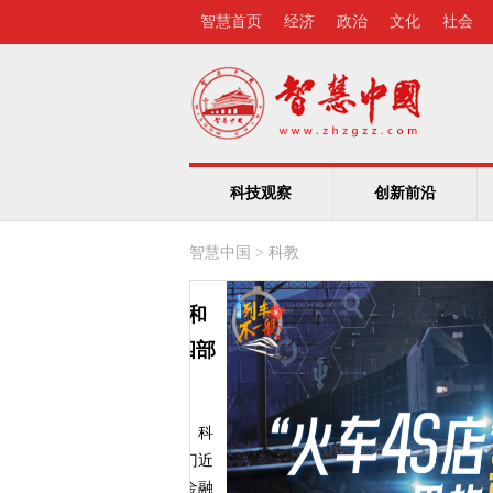
智慧首页
经济
政治
文化
社会
科技观察
创新前沿
智慧中国
>
科教
全媒+｜推动科技和
“双向奔赴”——四部
创新离不开金融的支持。科
、中国人民银行等七部门近
合印发《加快构建科技金融