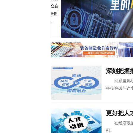
 有力支撑高水平科技自立自
若干政策举措》，为科技创
供全生命周期、全链条...
深刻把握
回顾世界现代
科技突破与产
更好把人
在经济发展不
别。