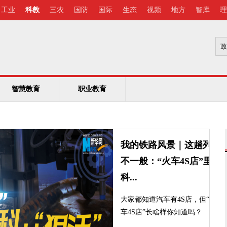
工业
科教
三农
国防
国际
生态
视频
地方
智库
理
智慧教育
职业教育
我的铁路风景｜这趟列车
不一般：“火车4S店”里的
科...
大家都知道汽车有4S店，但“火
车4S店”长啥样你知道吗？