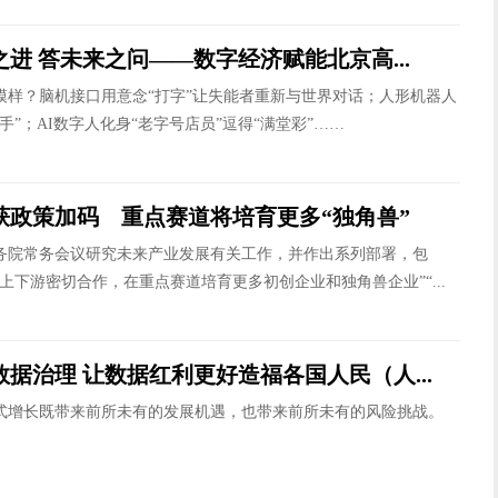
之进 答未来之问——数字经济赋能北京高...
模样？脑机接口用意念“打字”让失能者重新与世界对话；人形机器人
手”；AI数字人化身“老字号店员”逗得“满堂彩”……
获政策加码 重点赛道将培育更多“独角兽”
务院常务会议研究未来产业发展有关工作，并作出系列部署，包
上下游密切合作，在重点赛道培育更多初创企业和独角兽企业”“...
据治理 让数据红利更好造福各国人民（人...
增长既带来前所未有的发展机遇，也带来前所未有的风险挑战。