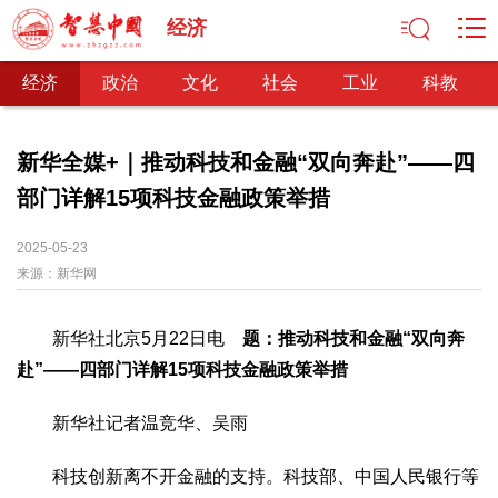
经济
经济
政治
文化
社会
工业
科教
新华全媒+｜推动科技和金融“双向奔赴”——四
部门详解15项科技金融政策举措
经济
经济观察
产业纵横
区域经济
新锐视点
发展理念
2025-05-23
来源：
经济转型
新华网
供给侧改革
政治
新华社北京5月22日电
题：推动科技和金融“双向奔
深化改革
依法治国
司法公正
民主政治
观察思考
赴”——四部门详解15项科技金融政策举措
网文推荐
新华社记者温竞华、吴雨
文化
中华文化
核心价值
文化产业
文化事业
艺术百家
科技创新离不开金融的支持。科技部、中国人民银行等