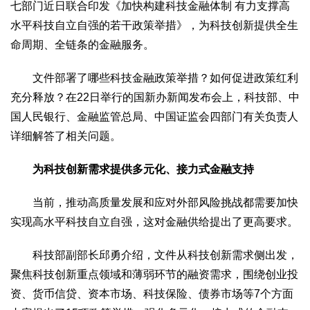
文化观察
智海钩沉
七部门近日联合印发《加快构建科技金融体制 有力支撑高
水平科技自立自强的若干政策举措》，为科技创新提供全生
社会
命周期、全链条的金融服务。
社会治理
社会保障
城乡发展
民生建设
文件部署了哪些科技金融政策举措？如何促进政策红利
工业
充分释放？在22日举行的国新办新闻发布会上，科技部、中
装备制造
智能制造
制造2025
大国工匠
国人民银行、金融监管总局、中国证监会四部门有关负责人
科教
详细解答了相关问题。
科技观察
创新前沿
智慧教育
职业教育
为科技创新需求提供多元化、接力式金融支持
三农
智慧农业
智慧乡村
基层之声
当前，推动高质量发展和应对外部风险挑战都需要加快
实现高水平科技自立自强，这对金融供给提出了更高要求。
国防
国防建设
军民融合
兵器装备
军营风采
科技部副部长邱勇介绍，文件从科技创新需求侧出发，
聚焦科技创新重点领域和薄弱环节的融资需求，围绕创业投
国际
资、货币信贷、资本市场、科技保险、债券市场等7个方面
中国与世界
国际视点
国际合作
他山之石