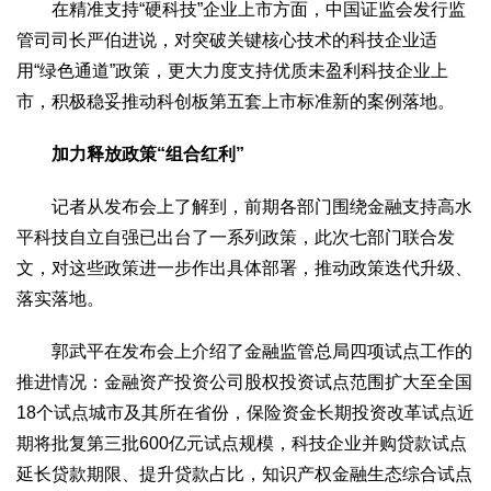
在精准支持“硬科技”企业上市方面，中国证监会发行监
2017
2016
2015
2018
2019
管司司长严伯进说，对突破关键核心技术的科技企业适
关于我们
用“绿色通道”政策，更大力度支持优质未盈利科技企业上
市，积极稳妥推动科创板第五套上市标准新的案例落地。
杂志简介
杂志编委会
组织机构
联系我们
智慧中国动态
智慧城市
加力释放政策“组合红利”
全景中国
智慧旅游
智慧教育
智慧医疗
智慧交通
记者从发布会上了解到，前期各部门围绕金融支持高水
智慧环保
智慧会客厅
县域经济
城乡建设
乡村振兴
平科技自立自强已出台了一系列政策，此次七部门联合发
康养
文，对这些政策进一步作出具体部署，推动政策迭代升级、
工作动态
康养思语
明星老人
项目介绍
县域经济
落实落地。
成果展示
政策发布
视频播报
工程案例
康养智库
郭武平在发布会上介绍了金融监管总局四项试点工作的
合作伙伴
推进情况：金融资产投资公司股权投资试点范围扩大至全国
18个试点城市及其所在省份，保险资金长期投资改革试点近
期将批复第三批600亿元试点规模，科技企业并购贷款试点
延长贷款期限、提升贷款占比，知识产权金融生态综合试点