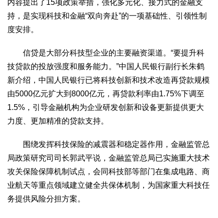
内容提出了15项政策举措，强化多元化、接力式的金融支
生态
持，是实现科技和金融“双向奔赴”的一项基础性、引领性制
生态文明
能源资源
环境保护
地方生态
休闲旅游
度安排。
视频
信贷是大部分科技型企业的主要融资渠道。“要提升科
访谈
动态
技贷款的投放强度和服务能力。”中国人民银行副行长朱鹤
新介绍，中国人民银行已将科技创新和技术改造再贷款规模
地方
由5000亿元扩大到8000亿元，再贷款利率由1.75%下调至
京
津
冀
晋
蒙
辽
吉
黑
沪
苏
浙
皖
闽
1.5%，引导金融机构为企业研发创新和设备更新提供更大
赣
鲁
豫
鄂
湘
粤
桂
琼
渝
川
黔
滇
藏
力度、更加精准的贷款支持。
陕
甘
青
宁
新
港
澳
台
围绕发挥科技保险的减震器和稳定器作用，金融监管总
智库
局政策研究司司长郭武平说，金融监管总局已实施重大技术
智库建设
智库专家
智库战略
智库之声
攻关保险保障机制试点，会同科技部等部门在集成电路、商
信息
业航天等重点领域建立健全共保体机制，为国家重大科技任
地方动态
地方强音
务提供风险分担方案。
在线期刊