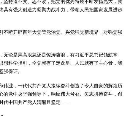
坚持道不变、志不改，把党的优秀特质不断发扬光大，就
终具有强大创造力凝聚力战斗力，带领人民把国家发展进步
不断开辟百年大党管党治党、兴党强党新境界，对强党强
无论是风高浪急还是惊涛骇浪，有习近平总书记领航掌
思想科学指引，全党就有了定盘星、人民就有了主心骨，我
坚强保证。
伟业，一代代共产党人接续奋斗创造了令人自豪的辉煌历
心的党中央坚强领导下，响应伟大号召、矢志拼搏奋斗，创
时代中国共产党人清醒且坚定——
”