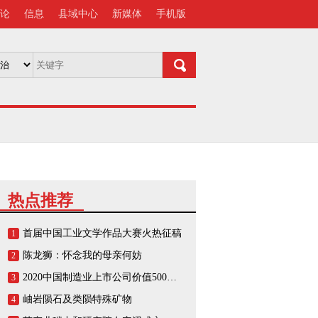
论
信息
县域中心
新媒体
手机版
热点推荐
首届中国工业文学作品大赛火热征稿
1
陈龙狮：怀念我的母亲何妨
2
2020中国制造业上市公司价值500强榜单
3
岫岩陨石及类陨特殊矿物
4