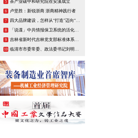
茶产业碳中和研究院在安溪成立
5
卢坚胜：新锐浙商 浙商精神践行者
6
四大品牌建设，怎样从“打造”迈向“打响”
7
「说谍」中共情报保卫系统的活化石，一生战斗在情报战线的陈养山
8
吉林省新时代吉林党支部标准体系（BTX）建设把基层党支部打造成坚强的战斗堡垒
9
临清市市委常委、政法委书记刘明峰领导一行莅临连城智造小镇·烟店轴承产业园调研指导
10