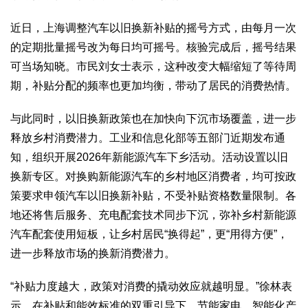
2017
2016
2015
2018
2019
近日，上海调整汽车以旧换新补贴的摇号方式，由每月一次
关于我们
的定期批量摇号改为每日均可摇号。核验完成后，摇号结果
杂志简介
杂志编委会
组织机构
联系我们
智慧中国动态
可当场知晓。市民刘女士表示，这种改变大幅缩短了等待周
期，补贴分配的频率也更加均衡，带动了居民的消费热情。
智慧城市
全景中国
智慧旅游
智慧教育
智慧医疗
智慧交通
与此同时，以旧换新政策也在加快向下沉市场覆盖，进一步
智慧环保
智慧会客厅
县域经济
城乡建设
乡村振兴
释放乡村消费潜力。工业和信息化部等五部门近期发布通
知，组织开展2026年新能源汽车下乡活动。活动设置以旧
康养
换新专区。对换购新能源汽车的乡村地区消费者，均可按政
工作动态
康养思语
明星老人
项目介绍
县域经济
策要求申领汽车以旧换新补贴，不受补贴资格数量限制。各
成果展示
政策发布
视频播报
工程案例
康养智库
地还将售后服务、充电配套技术同步下沉，弥补乡村新能源
合作伙伴
汽车配套使用短板，让乡村居民“换得起”，更“用得方便”，
进一步释放市场的换新消费潜力。
“‌补贴力度越大，政策对消费的撬动效应就越明显‌。”徐林表
示，在补贴和能效标准的双重引导下，节能家电、智能化产