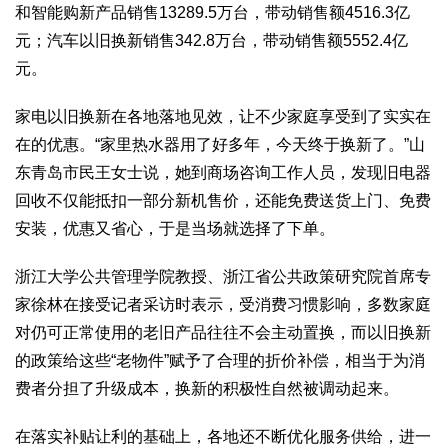
文化观察
智海钩沉
和智能购新产品销售13289.5万台，带动销售额4516.3亿
元；汽车以旧换新销售342.8万台，带动销售额5552.4亿
社会
元。
社会治理
社会保障
城乡发展
民生建设
工业
家电以旧换新在各地落地见效，让不少家庭享受到了实实在
在的优惠。“家里热水器用了好多年，今天终于换新了。”山
装备制造
智能制造
制造2025
大国工匠
东青岛市民王女士说，她到商场咨询工作人员，发现旧电器
科教
回收不仅能抵扣一部分新机售价，还能免费送货上门、免费
科技观察
创新前沿
智慧教育
职业教育
安装，优惠又省心，于是当场就选择了下单。
三农
浙江大学公共管理学院教授、浙江省公共政策研究院首席专
智慧农业
智慧乡村
基层之声
家徐林在接受记者采访时表示，受消费习惯影响，多数家庭
国防
对仍可正常使用的老旧产品往往不会主动置换，而以旧换新
国防建设
军民融合
兵器装备
军营风采
的政策给这些“老物件”赋予了合理的折价补偿，相当于为消
费者分担了升级成本，换新的积极性自然被调动起来。
国际
中国与世界
国际视点
国际合作
他山之石
在落实补贴让利的基础上，各地还不断优化服务供给，进一