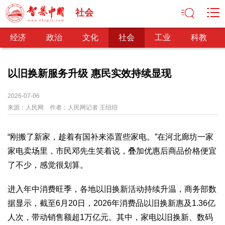
社会
经济
政治
文化
社会
工业
科教
以旧换新服务升级 惠民实效持续显现
经济
2026-07-06
来源：
人民网
作者：
人民网记者 王绍绍
经济观察
产业纵横
区域经济
新锐视点
发展理念
经济转型
供给侧改革
“刚搬了新家，趁着有国补来添置些家电。”在河北廊坊一家
政治
家电卖场里，市民邓先生笑着说，叠加优惠后商品价格便宜
深化改革
依法治国
司法公正
民主政治
观察思考
了不少，感觉很划算。
网文推荐
进入年中消费旺季，各地以旧换新活动持续升温，商务部数
文化
据显示，截至6月20日，2026年消费品以旧换新惠及1.36亿
中华文化
核心价值
文化产业
文化事业
艺术百家
人次，带动销售额超1万亿元。其中，家电以旧换新、数码