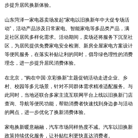
步提升居民换新体验。
生态
生态文明
能源资源
环境保护
地方生态
休闲旅游
山东菏泽一家电器卖场发起“家电以旧换新年中大促专场活
动”，活动产品涉及日常家电、智能家电等多品类产品，满
视频
足社区居民多样化需求。活动期间，卖场还将服务下沉至社
访谈
动态
区，为居民提供免费家电安全检测、新房全屋家电方案设计
地方
等便民服务，在落实补贴让利的同时，倡导绿色理性的消费
京
津
冀
晋
蒙
辽
吉
黑
沪
苏
浙
皖
闽
理念，进一步提升居民消费体验。
赣
鲁
豫
鄂
湘
粤
桂
琼
渝
川
黔
滇
藏
在北京，“购在中国·京彩焕新”主题促销活动走进企业、乡
陕
甘
青
宁
新
港
澳
台
村、校园等多元场景，针对不同群体需求精准适配服务。与
智库
此同时，当地还联合多家主流互联网平台上线以旧换新门店
智库建设
智库专家
智库战略
智库之声
查询、导航等便民功能，帮助消费者快速找到身边参与活动
的网点，进一步优化了换新消费体验。
信息
地方动态
地方强音
家电换新暖意融融，汽车市场同样热度不减。汽车以旧换新
在线期刊
政策持续优化服务，让补贴红利更快直达消费者。