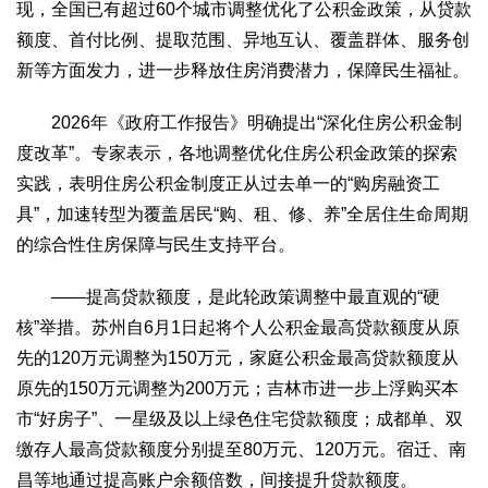
文化观察
智海钩沉
现，全国已有超过60个城市调整优化了公积金政策，从贷款
额度、首付比例、提取范围、异地互认、覆盖群体、服务创
社会
新等方面发力，进一步释放住房消费潜力，保障民生福祉。
社会治理
社会保障
城乡发展
民生建设
2026年《政府工作报告》明确提出“深化住房公积金制
工业
度改革”。专家表示，各地调整优化住房公积金政策的探索
装备制造
智能制造
制造2025
大国工匠
实践，表明住房公积金制度正从过去单一的“购房融资工
科教
具”，加速转型为覆盖居民“购、租、修、养”全居住生命周期
科技观察
创新前沿
智慧教育
职业教育
的综合性住房保障与民生支持平台。
三农
——提高贷款额度，是此轮政策调整中最直观的“硬
智慧农业
智慧乡村
基层之声
核”举措。苏州自6月1日起将个人公积金最高贷款额度从原
先的120万元调整为150万元，家庭公积金最高贷款额度从
国防
原先的150万元调整为200万元；吉林市进一步上浮购买本
国防建设
军民融合
兵器装备
军营风采
市“好房子”、一星级及以上绿色住宅贷款额度；成都单、双
国际
缴存人最高贷款额度分别提至80万元、120万元。宿迁、南
中国与世界
国际视点
国际合作
他山之石
昌等地通过提高账户余额倍数，间接提升贷款额度。