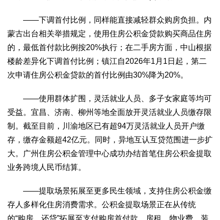
生态
——下调首付比例，同样能直接减轻群众购房负担。内
生态文明
能源资源
环境保护
地方生态
休闲旅游
蒙古出台相关举措规定，使用住房公积金贷款购买商品住房
视频
的，最低首付款比例按20%执行；在二手房方面，中山根据
访谈
动态
楼龄差异化下调首付比例；镇江自2026年1月1日起，第二
次申请住房公积金贷款的首付比例由30%降为20%。
地方
京
津
冀
晋
蒙
辽
吉
黑
沪
苏
浙
皖
闽
——使用群体扩围，灵活就业人员、多子女家庭等均可
赣
鲁
豫
鄂
湘
粤
桂
琼
渝
川
黔
滇
藏
受益。宜昌、济南、柳州等地全面放开灵活就业人员缴存限
制。截至目前，川渝地区已有超94万灵活就业人员开户缴
陕
甘
青
宁
新
港
澳
台
存，缴存金额超42亿元。同时，异地互认互贷范围进一步扩
智库
大。广州住房公积金管理中心成功办结首笔住房公积金提取
智库建设
智库专家
智库战略
智库之声
业务跨境人民币结算。
信息
——提取场景拓展至更多民生领域，支持住房公积金缴
地方动态
地方强音
存人多样化住房消费需求。公积金提取场景正在从传统
在线期刊
的“购房、还贷”拓展至支付购房首付款、房租、物业费、装