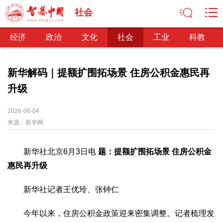
社会
经济
政治
文化
社会
工业
科教
新华解码｜提额扩围拓场景 住房公积金惠民再
升级
经济
经济观察
产业纵横
区域经济
新锐视点
发展理念
2026-06-04
来源：
经济转型
新华网
供给侧改革
政治
新华社北京6月3日电
题：提额扩围拓场景 住房公积金
深化改革
依法治国
司法公正
民主政治
观察思考
惠民再升级
网文推荐
新华社记者王优玲、张钟仁
文化
中华文化
核心价值
文化产业
文化事业
艺术百家
今年以来，住房公积金政策迎来密集调整。记者梳理发