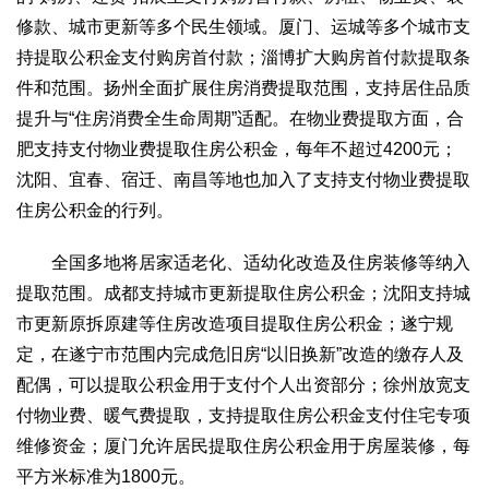
2017
2016
2015
2018
2019
修款、城市更新等多个民生领域。厦门、运城等多个城市支
持提取公积金支付购房首付款；淄博扩大购房首付款提取条
关于我们
件和范围。扬州全面扩展住房消费提取范围，支持居住品质
杂志简介
杂志编委会
组织机构
联系我们
智慧中国动态
提升与“住房消费全生命周期”适配。在物业费提取方面，合
智慧城市
肥支持支付物业费提取住房公积金，每年不超过4200元；
全景中国
智慧旅游
智慧教育
智慧医疗
智慧交通
沈阳、宜春、宿迁、南昌等地也加入了支持支付物业费提取
住房公积金的行列。
智慧环保
智慧会客厅
县域经济
城乡建设
乡村振兴
康养
全国多地将居家适老化、适幼化改造及住房装修等纳入
工作动态
康养思语
明星老人
项目介绍
县域经济
提取范围。成都支持城市更新提取住房公积金；沈阳支持城
市更新原拆原建等住房改造项目提取住房公积金；遂宁规
成果展示
政策发布
视频播报
工程案例
康养智库
定，在遂宁市范围内完成危旧房“以旧换新”改造的缴存人及
合作伙伴
配偶，可以提取公积金用于支付个人出资部分；徐州放宽支
付物业费、暖气费提取，支持提取住房公积金支付住宅专项
维修资金；厦门允许居民提取住房公积金用于房屋装修，每
平方米标准为1800元。