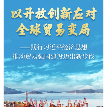
文化观察
智海钩沉
社会
社会治理
社会保障
城乡发展
民生建设
工业
装备制造
智能制造
制造2025
大国工匠
科教
科技观察
创新前沿
智慧教育
职业教育
三农
智慧农业
智慧乡村
基层之声
国防
国防建设
军民融合
兵器装备
军营风采
国际
中国与世界
国际视点
国际合作
他山之石