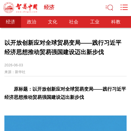
经济
经济
政治
文化
社会
工业
科教
以开放创新应对全球贸易变局——践行习近平
经济思想推动贸易强国建设迈出新步伐
经济
经济观察
产业纵横
区域经济
新锐视点
发展理念
2026-06-03
来源：
经济转型
新华社
供给侧改革
政治
原标题：以开放创新应对全球贸易变局——践行习近平
深化改革
依法治国
司法公正
民主政治
观察思考
经济思想推动贸易强国建设迈出新步伐
网文推荐
文化
中华文化
核心价值
文化产业
文化事业
艺术百家