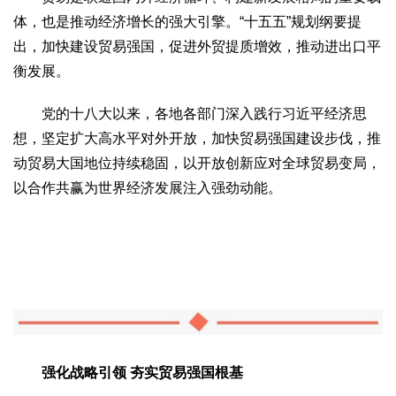
2017
2016
2015
2018
2019
体，也是推动经济增长的强大引擎。“十五五”规划纲要提
出，加快建设贸易强国，促进外贸提质增效，推动进出口平
关于我们
衡发展。
杂志简介
杂志编委会
组织机构
联系我们
智慧中国动态
党的十八大以来，各地各部门深入践行习近平经济思
智慧城市
想，坚定扩大高水平对外开放，加快贸易强国建设步伐，推
全景中国
智慧旅游
智慧教育
智慧医疗
智慧交通
动贸易大国地位持续稳固，以开放创新应对全球贸易变局，
智慧环保
智慧会客厅
县域经济
城乡建设
乡村振兴
以合作共赢为世界经济发展注入强劲动能。
康养
工作动态
康养思语
明星老人
项目介绍
县域经济
成果展示
政策发布
视频播报
工程案例
康养智库
合作伙伴
强化战略引领 夯实贸易强国根基