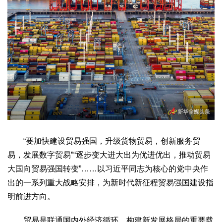
生态
生态文明
能源资源
环境保护
地方生态
休闲旅游
视频
访谈
动态
地方
京
津
冀
晋
蒙
辽
吉
黑
沪
苏
浙
皖
闽
赣
鲁
豫
鄂
湘
粤
桂
琼
渝
川
黔
滇
藏
陕
甘
青
宁
新
港
澳
台
“要加快建设贸易强国，升级货物贸易，创新服务贸
智库
易，发展数字贸易”“逐步变大进大出为优进优出，推动贸易
智库建设
智库专家
智库战略
智库之声
大国向贸易强国转变”……以习近平同志为核心的党中央作
信息
出的一系列重大战略安排，为新时代新征程贸易强国建设指
明前进方向。
地方动态
地方强音
在线期刊
贸易是联通国内外经济循环、构建新发展格局的重要载