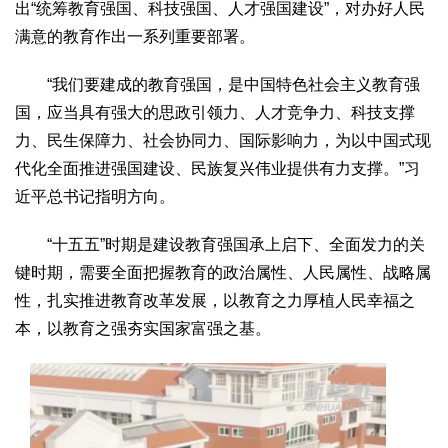
文化观察
智海钩沉
出“统筹教育强国、科技强国、人才强国建设”，对办好人民
满意的教育作出一系列重要部署。
社会
社会治理
社会保障
城乡发展
民生建设
“我们要建成的教育强国，是中国特色社会主义教育强
国，应当具有强大的思政引领力、人才竞争力、科技支撑
工业
力、民生保障力、社会协同力、国际影响力，为以中国式现
装备制造
智能制造
制造2025
大国工匠
代化全面推进强国建设、民族复兴伟业提供有力支撑。”习
科教
近平总书记指明方向。
科技观察
创新前沿
智慧教育
职业教育
“十五五”时期是建设教育强国承上启下、全面发力的关
三农
键时期，需要全面把握教育的政治属性、人民属性、战略属
智慧农业
智慧乡村
基层之声
性，扎实推进教育改革发展，以教育之力厚植人民幸福之
本，以教育之强夯实国家富强之基。
国防
国防建设
军民融合
兵器装备
军营风采
国际
中国与世界
国际视点
国际合作
他山之石