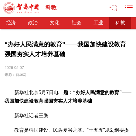
科教
经济
政治
文化
社会
工业
科教
“办好人民满意的教育”——我国加快建设教育
强国夯实人才培养基础
经济
经济观察
产业纵横
区域经济
新锐视点
发展理念
2026-05-07
来源：
经济转型
新华网
供给侧改革
政治
新华社北京5月7日电
题：“办好人民满意的教育”——
深化改革
依法治国
司法公正
民主政治
观察思考
我国加快建设教育强国夯实人才培养基础
网文推荐
新华社记者王鹏
文化
中华文化
核心价值
文化产业
文化事业
艺术百家
教育是强国建设、民族复兴之基。“十五五”规划纲要提