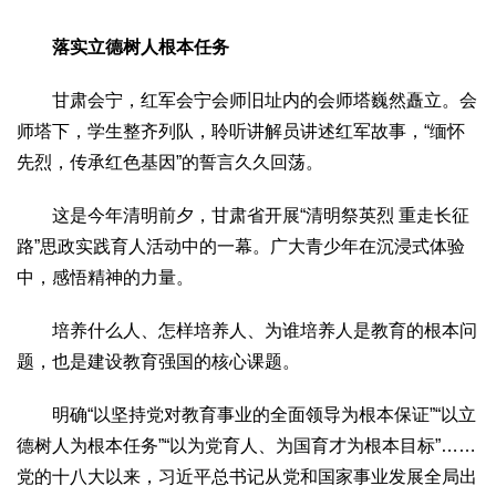
2017
2016
2015
2018
2019
落实立德树人根本任务
关于我们
甘肃会宁，红军会宁会师旧址内的会师塔巍然矗立。会
杂志简介
杂志编委会
组织机构
联系我们
智慧中国动态
师塔下，学生整齐列队，聆听讲解员讲述红军故事，“缅怀
智慧城市
先烈，传承红色基因”的誓言久久回荡。
全景中国
智慧旅游
智慧教育
智慧医疗
智慧交通
这是今年清明前夕，甘肃省开展“清明祭英烈 重走长征
智慧环保
智慧会客厅
县域经济
城乡建设
乡村振兴
路”思政实践育人活动中的一幕。广大青少年在沉浸式体验
康养
中，感悟精神的力量。
工作动态
康养思语
明星老人
项目介绍
县域经济
成果展示
政策发布
视频播报
工程案例
康养智库
培养什么人、怎样培养人、为谁培养人是教育的根本问
题，也是建设教育强国的核心课题。
合作伙伴
明确“以坚持党对教育事业的全面领导为根本保证”“以立
德树人为根本任务”“以为党育人、为国育才为根本目标”……
党的十八大以来，习近平总书记从党和国家事业发展全局出