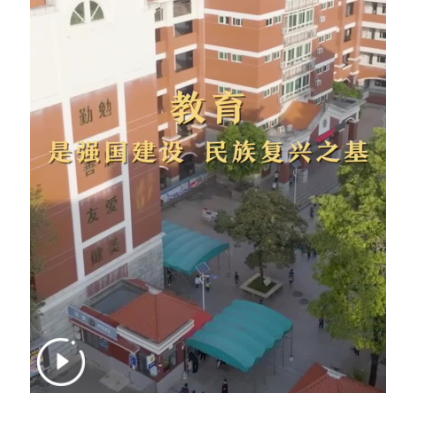
生态
生态文明
能源资源
环境保护
地方生态
休闲旅游
视频
访谈
动态
地方
京
津
冀
晋
蒙
辽
吉
黑
沪
苏
浙
皖
闽
赣
鲁
豫
鄂
湘
粤
桂
琼
渝
川
黔
滇
藏
陕
甘
青
宁
新
港
澳
台
智库
智库建设
智库专家
智库战略
智库之声
信息
地方动态
地方强音
在线期刊