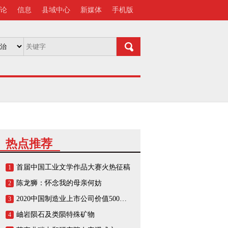
论
信息
县域中心
新媒体
手机版
热点推荐
首届中国工业文学作品大赛火热征稿
1
陈龙狮：怀念我的母亲何妨
2
2020中国制造业上市公司价值500强榜单
3
岫岩陨石及类陨特殊矿物
4