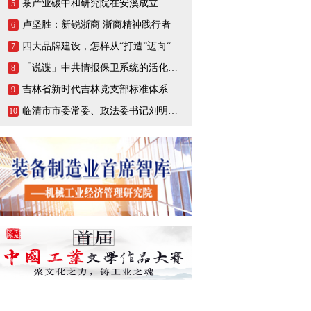
茶产业碳中和研究院在安溪成立
5
卢坚胜：新锐浙商 浙商精神践行者
6
四大品牌建设，怎样从“打造”迈向“打响”
7
「说谍」中共情报保卫系统的活化石，一生战斗在情报战线的陈养山
8
吉林省新时代吉林党支部标准体系（BTX）建设把基层党支部打造成坚强的战斗堡垒
9
临清市市委常委、政法委书记刘明峰领导一行莅临连城智造小镇·烟店轴承产业园调研指导
10