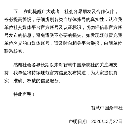
2017
2016
2015
2018
2019
五、 在此提醒广大读者、社会各界朋友及合作伙伴，
关于我们
务必提高警惕，仔细辨别各类自媒体账号的真实性，认准我
杂志简介
杂志编委会
组织机构
联系我们
智慧中国动态
单位社交媒体平台官方账号及认证标识，切勿轻信非官方账
号发布的信息，避免遭受不必要的损失。如发现疑似冒充我
智慧城市
单位名义的自媒体账号，请及时向相关平台举报，向我单位
全景中国
智慧旅游
智慧教育
智慧医疗
智慧交通
联系核实。
智慧环保
智慧会客厅
县域经济
城乡建设
乡村振兴
感谢社会各界长期以来对智慧中国杂志社的关注与支
康养
持，我单位将持续规范官方信息发布渠道，为大家提供真
工作动态
康养思语
明星老人
项目介绍
县域经济
实、准确、权威的信息服务。
成果展示
政策发布
视频播报
工程案例
康养智库
合作伙伴
特此声明！
智慧中国杂志社
声明日期：2026年3月27日