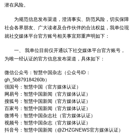
文化观察
智海钩沉
潜在风险。
社会
为规范信息发布渠道，澄清事实、防范风险，切实保障
社会治理
社会保障
城乡发展
民生建设
社会各界朋友、广大读者及合作伙伴的合法权益，我单位现
工业
就社交媒体平台官方账号相关事宜郑重声明如下：
装备制造
智能制造
制造2025
大国工匠
一、 我单位目前仅开通以下社交媒体平台官方账号，
科教
为唯一经认证的官方信息发布渠道，具体如下：
科技观察
创新前沿
智慧教育
职业教育
微信公众号：智慧中国杂志（公众号ID：
三农
gh_5b879184260b）
智慧农业
智慧乡村
基层之声
强国号：智慧中国（官方媒体认证）
网易号：智慧中国新闻（官方媒体认证）
国防
搜狐号：智慧中国新闻（官方媒体认证）
国防建设
军民融合
兵器装备
军营风采
百家号：智慧中国新闻（官方媒体认证）
微博号：智慧中国杂志社（官方媒体认证）
国际
视频号：智慧中国杂志（官方媒体认证）
中国与世界
国际视点
国际合作
他山之石
抖音号：智慧中国新闻（@ZHZGNEWS官方媒体认证）