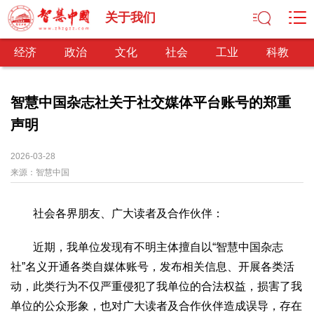
关于我们
经济
政治
文化
社会
工业
科教
智慧中国杂志社关于社交媒体平台账号的郑重
声明
经济
经济观察
产业纵横
区域经济
新锐视点
发展理念
2026-03-28
来源：
经济转型
智慧中国
供给侧改革
政治
社会各界朋友、广大读者及合作伙伴：
深化改革
依法治国
司法公正
民主政治
观察思考
网文推荐
近期，我单位发现有不明主体擅自以“智慧中国杂志
社”名义开通各类自媒体账号，发布相关信息、开展各类活
文化
动，此类行为不仅严重侵犯了我单位的合法权益，损害了我
中华文化
核心价值
文化产业
文化事业
艺术百家
单位的公众形象，也对广大读者及合作伙伴造成误导，存在