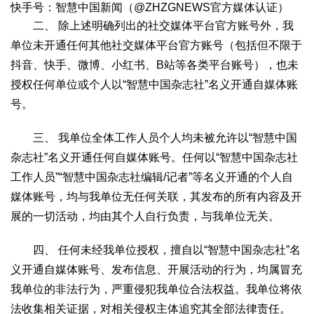
快手号：智慧中国新闻（@ZHZGNEWS官方媒体认证）
生态
二、 除上述明确列出的社交媒体平台官方账号外，我
生态文明
能源资源
环境保护
地方生态
休闲旅游
单位未开通任何其他社交媒体平台官方账号（包括但不限于
抖音、快手、微博、小红书、B站等各类平台账号），也未
视频
授权任何单位或个人以“智慧中国杂志社”名义开通自媒体账
访谈
动态
号。
地方
京
津
冀
晋
蒙
辽
吉
黑
沪
苏
浙
皖
闽
三、 我单位全体工作人员个人均未被允许以“智慧中国
杂志社”名义开通任何自媒体账号。任何以“智慧中国杂志社
赣
鲁
豫
鄂
湘
粤
桂
琼
渝
川
黔
滇
藏
工作人员”“智慧中国杂志社编辑/记者”等名义开通的个人自
陕
甘
青
宁
新
港
澳
台
媒体账号，均与我单位无任何关联，其发布的所有内容及开
智库
展的一切活动，均由其个人自行负责，与我单位无关。
智库建设
智库专家
智库战略
智库之声
四、 任何未经我单位授权，擅自以“智慧中国杂志社”名
信息
义开通自媒体账号、发布信息、开展活动的行为，均属冒充
地方动态
地方强音
我单位的非法行为，严重侵犯我单位合法权益。我单位将依
在线期刊
法收集相关证据，对相关侵权主体追究其全部法律责任。