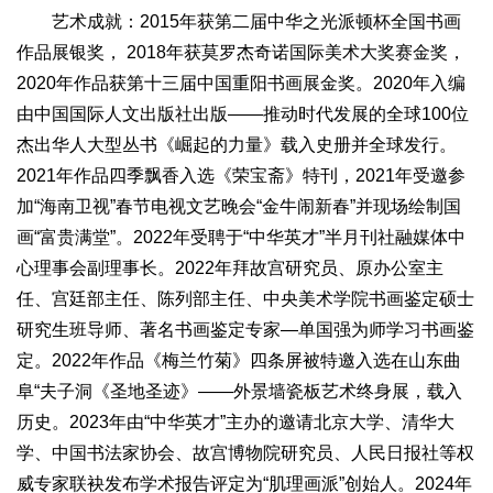
艺术成就：2015年获第二届中华之光派顿杯全国书画
2017
2016
2015
2018
2019
作品展银奖， 2018年获莫罗杰奇诺国际美术大奖赛金奖，
关于我们
2020年作品获第十三届中国重阳书画展金奖。2020年入编
杂志简介
杂志编委会
组织机构
联系我们
智慧中国动态
由中国国际人文出版社出版——推动时代发展的全球100位
杰出华人大型丛书《崛起的力量》载入史册并全球发行。
智慧城市
2021年作品四季飘香入选《荣宝斋》特刊，2021年受邀参
全景中国
智慧旅游
智慧教育
智慧医疗
智慧交通
加“海南卫视”春节电视文艺晚会“金牛闹新春”并现场绘制国
智慧环保
智慧会客厅
县域经济
城乡建设
乡村振兴
画“富贵满堂”。2022年受聘于“中华英才”半月刊社融媒体中
康养
心理事会副理事长。2022年拜故宫研究员、原办公室主
工作动态
康养思语
明星老人
项目介绍
县域经济
任、宫廷部主任、陈列部主任、中央美术学院书画鉴定硕士
成果展示
政策发布
视频播报
工程案例
康养智库
研究生班导师、著名书画鉴定专家—单国强为师学习书画鉴
定。2022年作品《梅兰竹菊》四条屏被特邀入选在山东曲
合作伙伴
阜“夫子洞《圣地圣迹》——外景墙瓷板艺术终身展，载入
历史。2023年由“中华英才”主办的邀请北京大学、清华大
学、中国书法家协会、故宫博物院研究员、人民日报社等权
威专家联袂发布学术报告评定为“肌理画派”创始人。2024年