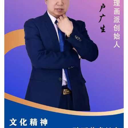
文化观察
智海钩沉
社会
社会治理
社会保障
城乡发展
民生建设
工业
装备制造
智能制造
制造2025
大国工匠
科教
科技观察
创新前沿
智慧教育
职业教育
三农
智慧农业
智慧乡村
基层之声
国防
国防建设
军民融合
兵器装备
军营风采
国际
中国与世界
国际视点
国际合作
他山之石