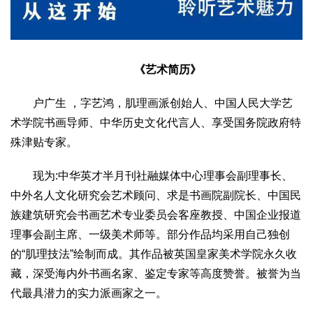
生态
生态文明
能源资源
环境保护
地方生态
休闲旅游
视频
《艺术简历》
访谈
动态
户广生 ，字艺鸿，肌理画派创始人、中国人民大学艺
地方
术学院书画导师、中华历史文化代言人、享受国务院政府特
京
津
冀
晋
蒙
辽
吉
黑
沪
苏
浙
皖
闽
殊津贴专家。
赣
鲁
豫
鄂
湘
粤
桂
琼
渝
川
黔
滇
藏
现为:中华英才半月刊社融媒体中心理事会副理事长、
陕
甘
青
宁
新
港
澳
台
中外名人文化研究会艺术顾问、求是书画院副院长、中国民
智库
族建筑研究会书画艺术专业委员会客座教授、中国企业报道
智库建设
智库专家
智库战略
智库之声
理事会副主席、一级美术师等。部分作品均采用自己独创
的“肌理技法”绘制而成。其作品被英国皇家美术学院永久收
信息
藏，深受海内外书画名家、鉴定专家等高度赞誉。被誉为当
地方动态
地方强音
代最具潜力的实力派画家之一。
在线期刊