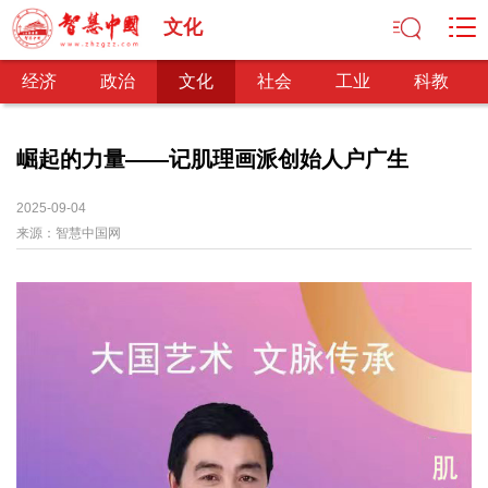
文化
经济
政治
文化
社会
工业
科教
崛起的力量——记肌理画派创始人户广生
经济
2025-09-04
来源：
智慧中国网
经济观察
产业纵横
区域经济
新锐视点
发展理念
经济转型
供给侧改革
政治
深化改革
依法治国
司法公正
民主政治
观察思考
网文推荐
文化
中华文化
核心价值
文化产业
文化事业
艺术百家