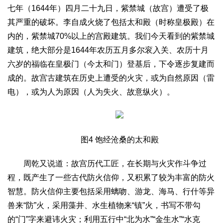
七年（1644年）四月二十九日，紫禁城（故宫）遭受了极
其严重的破坏。李自成火烧了包括太和殿（时称皇极殿）在
内的，紫禁城70%以上的宫殿建筑。我们今天看到的紫禁城
建筑，绝大部分是1644年农历五月多尔衮入关、农历十月
六岁的福临在皇极门（今太和门）登基后，下令逐步复建而
成的。故宫古建筑在历史上遭受的火灾，或为自然原因（雷
电），或为人为原因（人为失火、故意纵火）。
图4 饱经沧桑的太和殿
周乾又说道：故宫历代工匠，在长期与火灾作斗争过
程，既产生了一些古代防火信仰，又积累了较为丰富的防火
智慧。防火信仰主要包括采用螭吻、游龙、海马、行什等异
兽来“防”火，采用藻井、水生植物来“镇”火，书写不带勾
的“门”字来避讳火灾；利用五行中“北为水”“金生水”“水克