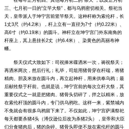
在每年正月初四、其他每月初二的“祭天”，以及正月初
三、七月初一日的“立竿大祭”，都与乌鸦密切相关。祭祀当
天，皇帝派人于坤宁宫前竖竿祭天。这种杆称为索伦杆，长
1丈3尺（约4.2米），杆上立有一直径为7寸（约0.22米）、
高6寸（约0.19米）的圆斗。神杆立在坤宁宫门外东南角的
杆座上，其上悬挂长2丈（约6.4米）、染黄色的高丽布神
幡。
祭天仪式大致如下：司祝捧米碟洒米一次，祷祝祭天；
再洒米两次，然后行礼；礼毕，司俎用猪骨穿在杆端，将猪
精肉、胆及米放在圆斗内，再立起神杆，用来供奉乌鸦；最
后献牲祭于杆前。也就是说，坤宁宫前的每次立杆大祭，其
重要仪式之一就是把猪肉、猪骨头切碎了，拌之以精米，放
在索伦杆顶的圆斗内，专门供乌鸦吃。这样一来，紫禁城内
不免就会有很多乌鸦留下来了。不仅如此，坤宁宫萨满祭祀
每天都要杀猪4头（溥仪逊位后改为杀猪2头），皇帝和大臣
们分食猪肉后，猪的杂碎、猪骨头即使不放在索伦杆的圆斗