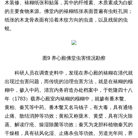
木装修、裱糊纸张和贴落，其中的纤维素、木质素成为白蚁
的主要食物来源。佛堂内的裱糊纸张表面普遍有虫蛀孔洞；
纸张的木龙骨表面有沿着木纹方向的虫道，以及残留的虫
蜕。
图9 养心殿佛堂虫害情况勘察
科研人员在调查史料中，发现在养心殿的裱糊在清代就
出现过虫害问题，而传统的治理虫害方法，就是在裱糊的糨
糊中，掺入中药。清宫内务府造办处档案中，于乾隆四十八
年（1783）载养心殿室内裱糊的糨糊中，就掺有番木鳖、
黄柏、秦艽等中药。番木鳖又名马钱子，有大毒，具有通络
止痛、散结消肿等功效；黄柏又称蘖木、黄檗，具有泻火除
蒸、解读疗疮、燥湿除菌等功效；秦艽为龙胆科植物秦艽的
干燥根，具有祛风化湿、止痛杀虫等功效。另道光年间，养