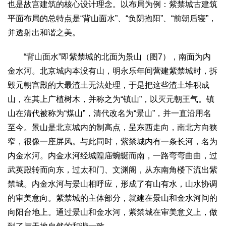
也是故宫建筑的核心设计理念。以布局为例：紫禁城古建筑
平面布局的总特点是“背山面水”、“负阴抱阳”、“前朝后寝”，
并透射出和谐之美。
“背山面水”即紫禁城的北面为景山（图7），南面为内
金水河。北京城内本没有山，明永乐年间营建紫禁城时，拆
毁元朝宫殿的大最渣土无法处理，于是把这些渣土堆积成
山，在其上广植树木，并称之为“镇山”，以灭元朝王气。镇
山在清代被称为“煤山”，清代改名为“景山”，并一直沿用名
至今。景山是北京城内的制高点，呈东西走向，南北方向狭
窄，很像一座屏风。与此同时，紫禁城内有一条长河，名为
内金水河。内金水河经城隍庙蜿蜒而南，一路弯弯曲曲，过
武英殿转而向东，过太和门、文渊阁，从东南角楼下流出紫
禁城。内金水河与景山相呼应，形成了有山有水，山水协调
的审美意向。紫禁城的主体部分，就建在景山和金水河间的
向阳台地上。通过景山和金水河，紫禁城在审美意义上，做