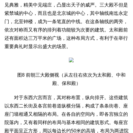
见典雅，精美中见端庄，凸显出天子的威严。三大殿不但是
紫禁城的中心，而且也是北京城的中心，其中轴线南迄永定
门，北至钟楼，成为一条笔直的中线。在这条轴线的两旁，
依次对称而又有序的排列着功能较为次要的建筑。太和殿前
还有面积达三万平米的广场，这种布局方式，有利于在举行
重要典礼时显示出盛大的场景。
图8 前朝三大殿侧视（从左往右依次为太和殿、中和
殿、保和殿）
对于东西六宫而言，其对称布置，纵向排开。这些建筑
以东西二长街及各宫前巷道纵横分隔，构成了条条街巷、座
座门墙相通又相隔的布局。在各自的空间内，即各宫独立的
院落内，又有着同样的布局与基本相同的建筑形式。每座宫
殿平面呈正方形，周以每边长约50米的高墙，布局为两进院