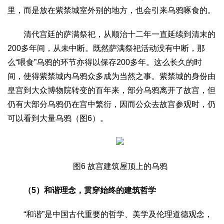
里，而是放在紫禁城室外别的地方，也会引来乌鸦啄食的。
清代宫廷的萨满祭祀，从顺治十二年一直延续到清末的
200多年间，从未中断。既然萨满祭祀活动没有中断，那
么“喂食”乌鸦的环节亦得以保存200多年。这么长久的时
间，使得紫禁城内乌鸦众多成为当然之事。紫禁城的身份由
皇宫到大众博物院转变的百年来，部分乌鸦离开了故宫，但
仍有大部分乌鸦仍在宫中繁衍，因而公众去故宫参观时，仍
可以看到大量乌鸦（图6）。
图6 故宫建筑屋顶上的乌鸦
（5）和谐理念，贯穿始终的建筑哲学
“和谐”是中国古代重要的哲学、美学及伦理道德观念，