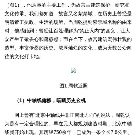
文化观察
智海钩沉
（图1），他从事的主要工作，为故宫古建筑保护、研究和
文化传承。我们都知道，故宫又名紫禁城，在历史上曾经是
社会
明清帝王执政、生活的场所。当周乾提到紫禁城名称的由来
社会治理
社会保障
城乡发展
民生建设
时，他感触到：曾经让百姓理解为“禁止入内”的含义，让大
工业
众产生了敬畏心和肃穆感；而在当下，故宫建筑宏伟壮观的
装备制造
智能制造
制造2025
大国工匠
造型、丰富沧桑的历史、浓厚灿烂的文化，成为无数公众向
往的文化打卡地。
科教
科技观察
创新前沿
智慧教育
职业教育
三农
图1 周乾近照
智慧农业
智慧乡村
基层之声
国防
（1）中轴线偏移，暗藏历史玄机
国防建设
军民融合
兵器装备
军营风采
网上曾有“北京中轴线并非正南北方向”的说法，周乾认
国际
为是有一定合理性的。早在元大都规划建造时期，北京中轴
中国与世界
国际视点
国际合作
他山之石
线就开始出现。其历经750余年，已成为一条全长7.8公里、