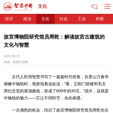
文化
经济
政治
文化
社会
工业
科教
故宫博物院研究馆员周乾：解读故宫古建筑的
文化与智慧
经济
经济观察
产业纵横
区域经济
新锐视点
发展理念
2025-08-25
来源：
经济转型
智慧中国网
供给侧改革
政治
古代人民用智慧书写了一篇篇时代答卷，在景山万春亭
深化改革
依法治国
司法公正
民主政治
观察思考
俯瞰中轴线时，我曾指着远处说：“看，正阳门箭楼和毛主
网文推荐
席纪念堂的屋顶曲线，形成了600年的对话。”或许，这就是
中轴线的魅力——它让不同时空，在此相遇。
文化
中华文化
核心价值
文化产业
文化事业
艺术百家
一次偶然的机会，结识了故宫博物院研究馆员周乾先生