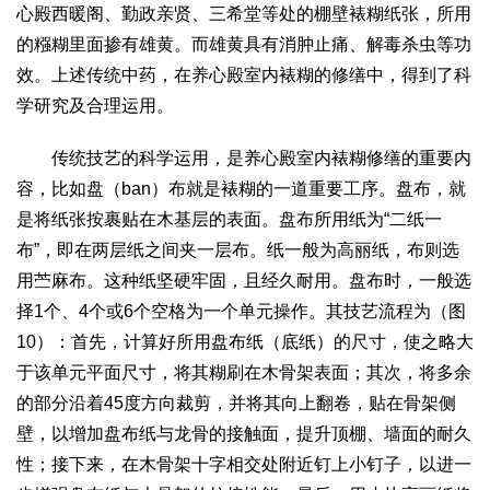
心殿西暖阁、勤政亲贤、三希堂等处的棚壁裱糊纸张，所用
的糨糊里面掺有雄黄。而雄黄具有消肿止痛、解毒杀虫等功
效。上述传统中药，在养心殿室内裱糊的修缮中，得到了科
学研究及合理运用。
传统技艺的科学运用，是养心殿室内裱糊修缮的重要内
容，比如盘（ban）布就是裱糊的一道重要工序。盘布，就
是将纸张按裹贴在木基层的表面。盘布所用纸为“二纸一
布”，即在两层纸之间夹一层布。纸一般为高丽纸，布则选
用苎麻布。这种纸坚硬牢固，且经久耐用。盘布时，一般选
择1个、4个或6个空格为一个单元操作。其技艺流程为（图
10）：首先，计算好所用盘布纸（底纸）的尺寸，使之略大
于该单元平面尺寸，将其糊刷在木骨架表面；其次，将多余
的部分沿着45度方向裁剪，并将其向上翻卷，贴在骨架侧
壁，以增加盘布纸与龙骨的接触面，提升顶棚、墙面的耐久
性；接下来，在木骨架十字相交处附近钉上小钉子，以进一