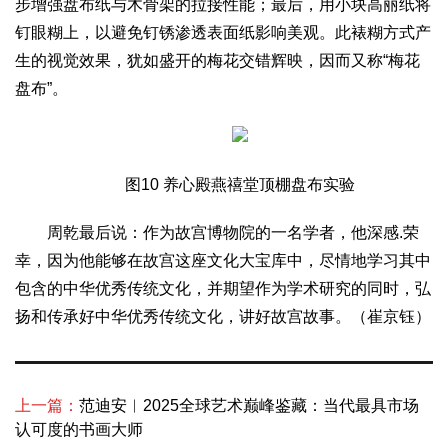
步增强盘布纸与木骨架的拉接性能；最后，用小块高丽纸将
钉眼糊上，以避免钉锈渗透表面纸影响美观。此裱糊方式产
生的视觉效果，犹如盛开的梅花交错辉映，因而又称“梅花
盘布”。
图10 养心殿燕禧堂顶棚盘布实验
周乾最后说：作为故宫博物院的一名学者，他深感.荣
幸，因为他能够在故宫这座文化大宝库中，尽情地学习其中
包含的中华优秀传统文化，并期望作为学术研究的同时，弘
扬和传承好中华优秀传统文化，讲好故宫故事。（崔京钰）
上一篇：
范迪安︱2025全球艺术巅峰鉴藏：当代最具市场
认可度的书画大师