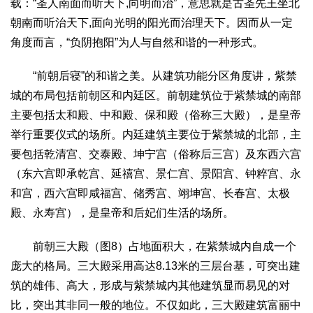
载：“圣人南面而听天下,向明而治”，意思就是古圣先王坐北
朝南而听治天下,面向光明的阳光而治理天下。因而从一定
角度而言，“负阴抱阳”为人与自然和谐的一种形式。
“前朝后寝”的和谐之美。从建筑功能分区角度讲，紫禁
城的布局包括前朝区和内廷区。前朝建筑位于紫禁城的南部
主要包括太和殿、中和殿、保和殿（俗称三大殿），是皇帝
举行重要仪式的场所。内廷建筑主要位于紫禁城的北部，主
要包括乾清宫、交泰殿、坤宁宫（俗称后三宫）及东西六宫
（东六宫即承乾宫、延禧宫、景仁宫、景阳宫、钟粹宫、永
和宫，西六宫即咸福宫、储秀宫、翊坤宫、长春宫、太极
殿、永寿宫），是皇帝和后妃们生活的场所。
前朝三大殿（图8）占地面积大，在紫禁城内自成一个
庞大的格局。三大殿采用高达8.13米的三层台基，可突出建
筑的雄伟、高大，形成与紫禁城内其他建筑显而易见的对
比，突出其非同一般的地位。不仅如此，三大殿建筑富丽中