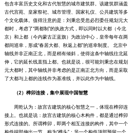
包含丰富历史文化和古代智慧的城市建筑群。该建筑群涵盖
生态
古代宫苑、皇家祭祀、城市管理、国家礼仪、公共建筑等多
生态文明
能源资源
环境保护
地方生态
休闲旅游
个文化载体。值得注意的是：刘秉忠受忽必烈委任规划元大
视频
都时，考虑了“两都制”的执政方式，即以同时以大都（今北
访谈
动态
京）和上都（今内蒙古正蓝旗）为政治中心，皇帝每年在两
都间巡幸，形成“春居大都、秋返上都”的巡幸制度。 北京中
地方
轴线并非正南正北，而是稍有倾斜，使得这条中轴线往北延
京
津
冀
晋
蒙
辽
吉
黑
沪
苏
浙
皖
闽
伸，它的延长线直指上都。也就是说，很可能刘秉忠在规划
赣
鲁
豫
鄂
湘
粤
桂
琼
渝
川
黔
滇
藏
元大都时，其中轴线并非考虑的是正南正北方向，而是采取
陕
甘
青
宁
新
港
澳
台
了大都与上都的连线作为基准线，并以此作为中轴线。‌
智库
（2）榫卯连接，集中展现中国智慧
智库建设
智库专家
智库战略
智库之声
周乾认为：故宫古建筑的核心智慧之一，体现在榫卯连
信息
接上。也就是说：故宫古建筑的核心木构件，都是通过榫卯
地方动态
地方强音
形式连接的。所谓榫卯，即两个相互连接的构件，其中一个
在线期刊
构件端部伸出一节，称为“榫头”；另一个构件顶部预留一个