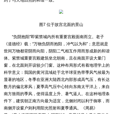
到了与天地自然的和谐一致。
图7 位于故宫北面的景山
“负阴抱阳”即紫禁城内所有重要宫殿面南而立。老子
《道德经》载：“万物负阴而抱阳，冲气以为和”；意思就是
世间万物都背阴而向阳，阴阳二气相互作用而形成新的和谐
体。紫禁城重要宫殿建筑坐北朝南，且在南面开设大量门
窗，在北面则开设较少门窗。这种布局形式有着地理学上的
科学意义：我国的黄河流域处于北半球亚热带季风气候最为
显著的地区，冬季在亚洲大陆西北内部形成高气压，有长达
数月的偏北寒风；夏季高气压中心转向东南太平洋上，来自
南方致雨的季风，使得温度上升、暑气逼人。在这种地理条
件下，建筑朝正南方向最为适宜，北侧封闭以利于御寒，而
南侧开设窗户则利用阳光照射和夏季通风。《周易》