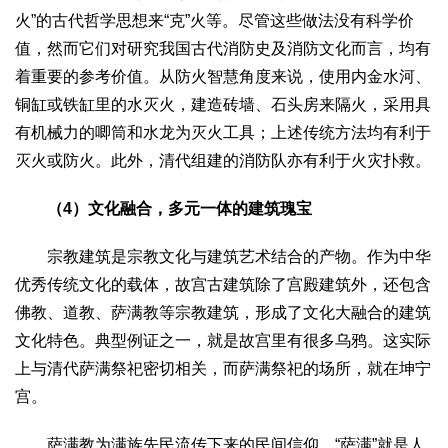
火”的古代哲学思想来“克”火等。尽管这些做法没有科学价
值，然而它们对研究我国古代消防史及消防文化而言，均有
着重要的参考价值。从防火智慧角度来说，使用内金水河、
铜缸或铁缸里的水灭火，建造砖墙、石头房来隔火，采用具
有机械力的唧筒和水龙为灭火工具；上述传统方法均有利于
灭火或防火。此外，清代组建的消防队亦有利于火灾扑救。
（4）文化融合，多元一体的建筑瑰宝
宗教建筑是宗教文化与建筑艺术结合的产物。作为中华
优秀传统文化的载体，故宫古建筑除了宫殿建筑外，还包含
佛教、道教、萨满教等宗教建筑，形成了文化大融合的建筑
文化特色。典型例证之一，就是故宫里有很多乌鸦。这实际
上与清代萨满祭祀密切相关，而萨满祭祀的场所，就在坤宁
宫。
萨满教为满族先民流传下来的民间信仰。“萨满”就是人