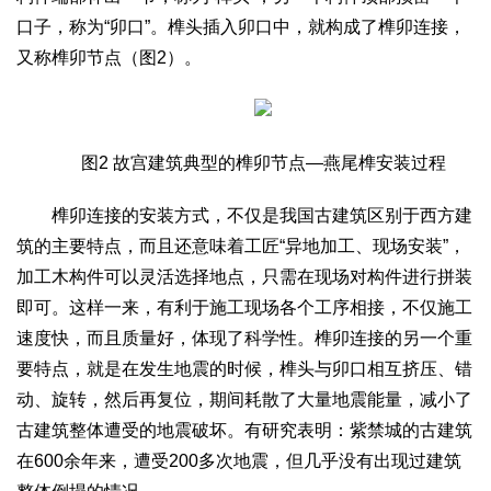
2017
2016
2015
2018
2019
口子，称为“卯口”。榫头插入卯口中，就构成了榫卯连接，
又称榫卯节点（图2）。
关于我们
杂志简介
杂志编委会
组织机构
联系我们
智慧中国动态
智慧城市
图2 故宫建筑典型的榫卯节点—燕尾榫安装过程
全景中国
智慧旅游
智慧教育
智慧医疗
智慧交通
智慧环保
智慧会客厅
县域经济
城乡建设
乡村振兴
榫卯连接的安装方式，不仅是我国古建筑区别于西方建
筑的主要特点，而且还意味着工匠“异地加工、现场安装”，
康养
加工木构件可以灵活选择地点，只需在现场对构件进行拼装
工作动态
康养思语
明星老人
项目介绍
县域经济
即可。这样一来，有利于施工现场各个工序相接，不仅施工
成果展示
政策发布
视频播报
工程案例
康养智库
速度快，而且质量好，体现了科学性。榫卯连接的另一个重
合作伙伴
要特点，就是在发生地震的时候，榫头与卯口相互挤压、错
动、旋转，然后再复位，期间耗散了大量地震能量，减小了
古建筑整体遭受的地震破坏。有研究表明：紫禁城的古建筑
在600余年来，遭受200多次地震，但几乎没有出现过建筑