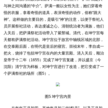
与神之间沟通的“中介”。萨满一般以女性为主，她们穿着奇
怪的衣服，拿着奇怪的道具，表演奇怪的动作，俗称“跳大
神”。这样做的主要目的，是吸引“神”的注意，以便于祭祀人
员开展祭祀活动，表达虔诚之心。清朝统治者为满族，他们
入关后，把萨满祭祀活动带入了紫禁城。清代，在坤宁宫每
天都有萨满祭祀活动。坤宁宫位于故宫中轴线区域的北部，
在交泰殿后面，在明代是皇后的寝宫。崇祯末年，李自成一
把火，烧掉了包括坤宁宫在内的大量宫殿。清入关后，顺治
皇帝于十二年（1655）完成了坤宁宫复建，并以盛京（今
沈阳）清宁宫为样板，对坤宁宫进行了改造，把它变成了一
个萨满祭祀的场所（图5）。
图5 坤宁宫内景