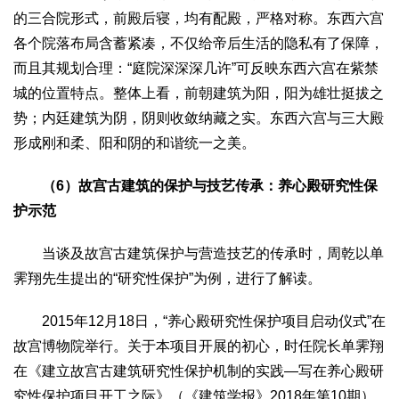
的三合院形式，前殿后寝，均有配殿，严格对称。东西六宫
各个院落布局含蓄紧凑，不仅给帝后生活的隐私有了保障，
而且其规划合理：“庭院深深深几许”可反映东西六宫在紫禁
城的位置特点。整体上看，前朝建筑为阳，阳为雄壮挺拔之
势；内廷建筑为阴，阴则收敛纳藏之实。东西六宫与三大殿
形成刚和柔、阳和阴的和谐统一之美。
（6）故宫古建筑的保护与技艺传承：养心殿研究性保
护示范
当谈及故宫古建筑保护与营造技艺的传承时，周乾以单
霁翔先生提出的“研究性保护”为例，进行了解读。
2015年12月18日，“养心殿研究性保护项目启动仪式”在
故宫博物院举行。关于本项目开展的初心，时任院长单霁翔
在《建立故宫古建筑研究性保护机制的实践—写在养心殿研
究性保护项目开工之际》（《建筑学报》2018年第10期）