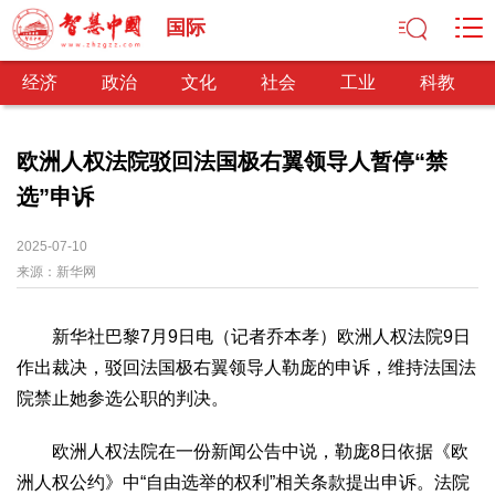
国际
经济
政治
文化
社会
工业
科教
欧洲人权法院驳回法国极右翼领导人暂停“禁
选”申诉
经济
经济观察
产业纵横
区域经济
新锐视点
发展理念
2025-07-10
来源：
经济转型
新华网
供给侧改革
政治
新华社巴黎7月9日电（记者乔本孝）欧洲人权法院9日
深化改革
依法治国
司法公正
民主政治
观察思考
作出裁决，驳回法国极右翼领导人勒庞的申诉，维持法国法
网文推荐
院禁止她参选公职的判决。
文化
欧洲人权法院在一份新闻公告中说，勒庞8日依据《欧
中华文化
核心价值
文化产业
文化事业
艺术百家
洲人权公约》中“自由选举的权利”相关条款提出申诉。法院