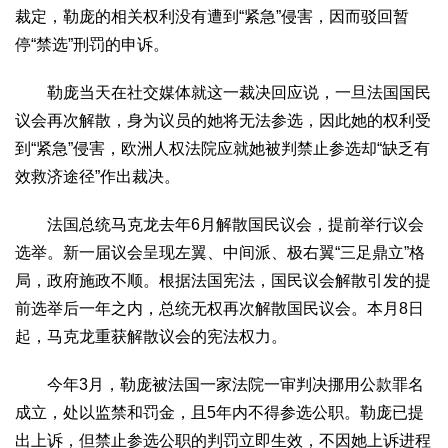
文化观察
智海钩沉
裁定，勒庞的相关权利没有遭到“紧急”侵害，因而驳回暂
停“禁选”刑罚的申诉。
社会
社会治理
社会保障
城乡发展
民生建设
勒庞当天在社交媒体就这一裁决回应说，一旦法国国民
工业
议会再次解散，身为议员的她将无法参选，因此她的权利受
装备制造
智能制造
制造2025
大国工匠
到“紧急”侵害，欧洲人权法院应就她被判禁止参选却“缺乏有
效救济途径”作出裁决。
科教
科技观察
创新前沿
智慧教育
职业教育
法国总统马克龙去年6月解散国民议会，提前举行议会
选举。新一届议会呈现左翼、中间派、极右翼“三足鼎立”格
三农
局，政府施政不顺。根据法国宪法，国民议会解散引发的提
智慧农业
智慧乡村
基层之声
前选举后一年之内，总统无权再次解散国民议会。本月8日
国防
起，马克龙重获解散议会的宪法权力。
国防建设
军民融合
兵器装备
军营风采
今年3月，勒庞被法国一家法院一审判决挪用公款罪名
国际
成立，处以监禁和罚金，且5年内不得参选公职。勒庞已提
中国与世界
国际视点
国际合作
他山之石
出上诉，但禁止参选公职的判罚立即生效，不因她上诉进程