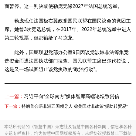
而暂停。这一判决或使勒庞无缘2027年法国总统选举。
生态
生态文明
能源资源
环境保护
地方生态
休闲旅游
勒庞现任法国极右翼政党国民联盟在国民议会的党团主
视频
席。她曾3次竞选总统，在2017年、2022年总统选举中进入
访谈
动态
第二轮投票，但都输给了马克龙。
地方
此外，国民联盟党部办公室9日因该党涉嫌非法筹集竞
京
津
冀
晋
蒙
辽
吉
黑
沪
苏
浙
皖
闽
选资金而遭法国执法部门搜查。国民联盟主席巴尔代拉说，
赣
鲁
豫
鄂
湘
粤
桂
琼
渝
川
黔
滇
藏
这是又一场试图阻止该党执政的“政治行动”。
陕
甘
青
宁
新
港
澳
台
智库
上一篇：
习近平向“全球南方”媒体智库高端论坛致贺信
智库建设
智库专家
智库战略
智库之声
下一篇：
特朗普会晤非洲五国领导人 称美国对非政策“援助转贸易”
信息
地方动态
地方强音
本站所刊登的《智慧中国》杂志社及智慧中国各种新闻﹑信息和各种
专题专栏资料，均为智慧中国网版权所有，未经协议授权禁止下载使
在线期刊