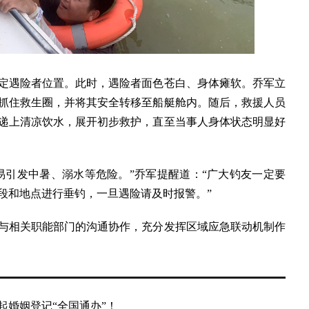
遇险者位置。此时，遇险者面色苍白、身体瘫软。乔军立
抓住救生圈，并将其安全转移至船艇舱内。随后，救援人员
递上清凉饮水，展开初步救护，直至当事人身体状态明显好
引发中暑、溺水等危险。”乔军提醒道：“广大钓友一定要
段和地点进行垂钓，一旦遇险请及时报警。”
相关职能部门的沟通协作，充分发挥区域应急联动机制作
起婚姻登记“全国通办”！