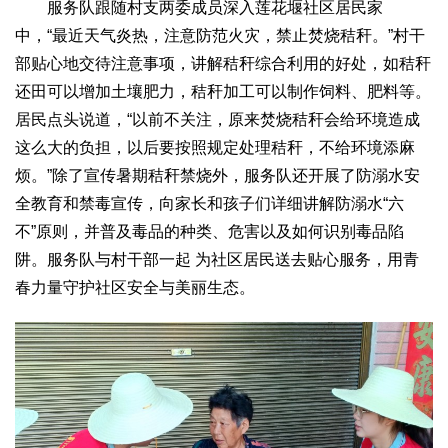
服务队跟随村支两委成员深入莲花堰社区居民家
中，“最近天气炎热，注意防范火灾，禁止焚烧秸秆。”村干
部贴心地交待注意事项，讲解秸秆综合利用的好处，如秸秆
还田可以增加土壤肥力，秸秆加工可以制作饲料、肥料等。
居民点头说道，“以前不关注，原来焚烧秸秆会给环境造成
这么大的负担，以后要按照规定处理秸秆，不给环境添麻
烦。”除了宣传暑期秸秆禁烧外，服务队还开展了防溺水安
全教育和禁毒宣传，向家长和孩子们详细讲解防溺水“六
不”原则，并普及毒品的种类、危害以及如何识别毒品陷
阱。服务队与村干部一起 为社区居民送去贴心服务，用青
春力量守护社区安全与美丽生态。