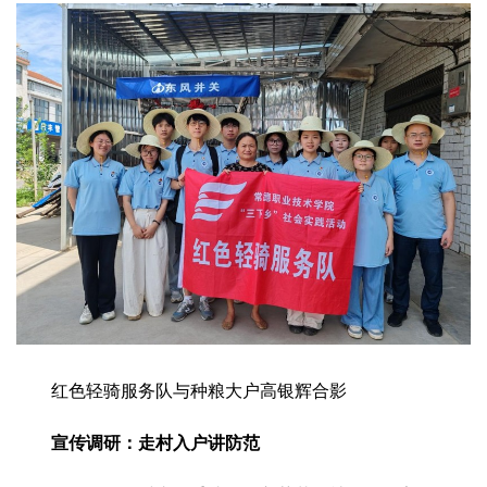
2017
2016
2015
2018
2019
关于我们
杂志简介
杂志编委会
组织机构
联系我们
智慧中国动态
智慧城市
全景中国
智慧旅游
智慧教育
智慧医疗
智慧交通
智慧环保
智慧会客厅
县域经济
城乡建设
乡村振兴
康养
工作动态
康养思语
明星老人
项目介绍
县域经济
成果展示
政策发布
视频播报
工程案例
康养智库
合作伙伴
红色轻骑服务队与种粮大户高银辉合影
宣传调研
：
走村入户讲防范