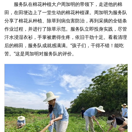
文化观察
智海钩沉
服务队在棉花种植大户周加明的带领下，走进他的棉
田，在田埂边上了一堂生动的棉花种植课。周加明为服务队
社会
分享了棉花从种植、除草到病虫害防治，再到采摘的全链条
社会治理
社会保障
城乡发展
民生建设
作业过程，并进行了除草示范。服务队立即投身实践，尽管
工业
汗水浸湿衣衫，手掌被磨得生疼，依旧干劲十足。看着清理
装备制造
智能制造
制造2025
大国工匠
后的棉田，服务队成就感满满。“孩子们，干得不错！能吃
苦。”这是周加明对服务队的评价。
科教
科技观察
创新前沿
智慧教育
职业教育
三农
智慧农业
智慧乡村
基层之声
国防
国防建设
军民融合
兵器装备
军营风采
国际
中国与世界
国际视点
国际合作
他山之石