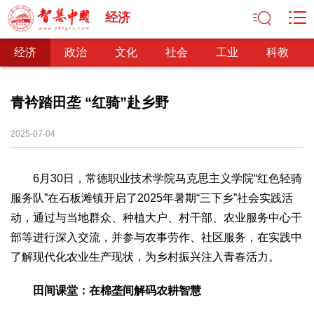
经济
经济
政治
文化
社会
工业
科教
青衿踏田垄 “红骑”赴乡野
经济
2025-07-04
经济观察
产业纵横
区域经济
新锐视点
发展理念
经济转型
供给侧改革
6月30日，常德职业技术学院马克思主义学院“红色轻骑
服务队”在石板滩镇开启了2025年暑期“三下乡”社会实践活
政治
动，通过与当地群众、种植大户、村干部、农业服务中心干
深化改革
依法治国
司法公正
民主政治
观察思考
部等进行深入交流，并参与农事劳作、社区服务，在实践中
网文推荐
了解现代化农业生产现状，为乡村振兴注入青春活力。
文化
田间课堂：在棉垄间解码农耕智慧
中华文化
核心价值
文化产业
文化事业
艺术百家