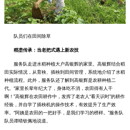
生态
生态文明
能源资源
环境保护
地方生态
休闲旅游
视频
访谈
动态
队员们在田间除草
地方
稻垄传承：当老把式遇上新农技
京
津
冀
晋
蒙
辽
吉
黑
沪
苏
浙
皖
闽
服务队走进水稻种植大户高银辉的家里。高银辉结合稻
赣
鲁
豫
鄂
湘
粤
桂
琼
渝
川
黔
滇
藏
田实际情况，从育秧、插秧到田间管理，系统地介绍了水稻
陕
甘
青
宁
新
港
澳
台
种植流程。此外，服务队还了解到高银辉是农耕种植二
智库
代。“家里长辈年纪大了，身体吃不消，农田得有人干
智库建设
智库专家
智库战略
智库之声
啊！”高银辉在农田耕作中，发挥了老农人“看天识时”的耕作
经验，并自学了插秧机的操作技术，有效提升了生产效
信息
率。“阿姨是农田的一把好手，是我们学习的榜样。”服务队
地方动态
地方强音
队员谭晴钦佩地说道。
在线期刊