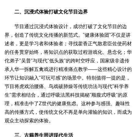
生态
二、沉浸式体验打破文化节目边界
生态文明
能源资源
环境保护
地方生态
休闲旅游
节目通过沉浸式体验设计，成功打破了文化节目的边
视频
界，创造了传统文化传播的新范式。"健康体验团"不仅是讲
访谈
动态
述者，更是学习者和体验者；寻找藿香正气散君臣佐使药材
地方
的任务贯穿始终，将知识点的获取过程游戏化、悬念化；华
京
津
冀
晋
蒙
辽
吉
黑
沪
苏
浙
皖
闽
佗弟子"吴普"与现代"低头族"的跨时空呼应，国家级非遗传
赣
鲁
豫
鄂
湘
粤
桂
琼
渝
川
黔
滇
藏
承人华一拆解五禽戏进行精准痛点教学——这些精心设计的
环节让知识融入"可玩可感"的场景中。特别值得一提的是，
陕
甘
青
宁
新
港
澳
台
节目将虎戏治腰痛、鸟戏破肺燥等传统功法与现代"科学养
智库
生"需求相结合，通过呼吸法黑科技揭秘"顺腹式呼吸"的原
智库建设
智库专家
智库战略
智库之声
理，精准击中了Z世代的健康焦虑。这种参与感强、趣味性
高的传播方式，使传统文化不再是单向灌输的知识，而成为
信息
观众主动探索的体验。
地方动态
地方强音
在线期刊
三、古籍养生照进现代生活