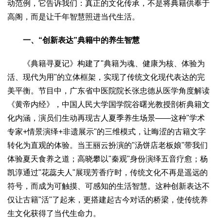
文化观察
智海钩沉
动范例，它告诉我们：真正的文化传承，不是将典籍供奉于
高阁，而是让千年智慧照进当代生活。
社会
社会治理
社会保障
城乡发展
民生建设
一、“创新表达”典籍中的养生智慧
工业
《典籍寻夏记》构建了"典籍为魂、健康为核、体验为
装备制造
智能制造
制造2025
大国工匠
活、现代为用"的立体框架，实现了传统文化现代表达的完
美平衡。节目中，广东省中医院院长张忠德从医学角度解读
科教
《黄帝内经》，中国人民大学国学院谷曙光教授剖析典籍文
科技观察
创新前沿
智慧教育
职业教育
化内涵，演员们生动再现古人夏季养生场景——这种"学术
三农
专家+情景演绎+非遗展示"的三维模式，让晦涩的古籍文字
智慧农业
智慧乡村
基层之声
转化为直观的体验。当王丽云扮演的"汤饼店老板娘"带我们
体验夏天食养之道；高晓攀以"秦观"身份演绎五音疗愈；杨
国防
凯淳通过"花蕊夫人"展现芳香疗时，传统文化不再是遥远的
国防建设
军民融合
兵器装备
军营风采
符号，而成为可触摸、可感知的生活智慧。这种创新表达不
国际
仅让古籍"活"了起来，更搭建起古今对话的桥梁，使传统养
中国与世界
国际视点
国际合作
他山之石
生文化获得了当代生命力。