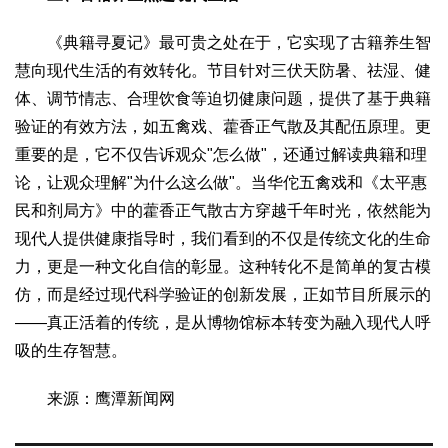
2017
2016
2015
2018
2019
《典籍寻夏记》最可贵之处在于，它实现了古籍养生智
关于我们
慧向现代生活的有效转化。节目针对三伏天防暑、祛湿、健
杂志简介
杂志编委会
组织机构
联系我们
智慧中国动态
体、调节情志、合理饮食等迫切健康问题，提供了基于典籍
验证的有效方法，如五禽戏、藿香正气散及其配伍原理。更
智慧城市
重要的是，它不仅告诉观众"怎么做"，还通过解读典籍和理
全景中国
智慧旅游
智慧教育
智慧医疗
智慧交通
论，让观众理解"为什么这么做"。当华佗五禽戏和《太平惠
智慧环保
智慧会客厅
县域经济
城乡建设
乡村振兴
民和剂局方》中的藿香正气散古方穿越千年时光，依然能为
康养
现代人提供健康指导时，我们看到的不仅是传统文化的生命
工作动态
康养思语
明星老人
项目介绍
县域经济
力，更是一种文化自信的彰显。这种转化不是简单的复古模
仿，而是经过现代科学验证的创新发展，正如节目所展示的
成果展示
政策发布
视频播报
工程案例
康养智库
——真正活着的传统，是从博物馆标本转变为融入现代人呼
合作伙伴
吸的生存智慧。
来源：鹰潭新闻网