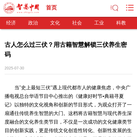
首页
经济
政治
文化
社会
工业
科教
古人怎么过三伏？用古籍智慧解锁三伏养生密
码
经济
经济观察
产业纵横
区域经济
新锐视点
发展理念
2025-07-30
经济转型
供给侧改革
当"史上最短三伏"遇上现代都市人的健康焦虑，中央广
政治
播电视总台华语节目中心推出的《健康好时节•典籍寻夏
深化改革
依法治国
司法公正
民主政治
观察思考
记》以独特的文化视角和创新的节目形式，为观众打开了一
网文推荐
扇通往传统养生智慧的大门。这档将古籍智慧与现代养生深
文化
度融合的文化养生类节目，不仅是一次成功的文化健康类节
中华文化
核心价值
文化产业
文化事业
艺术百家
目的创新实践，更是传统文化创造性转化、创新性发展的生