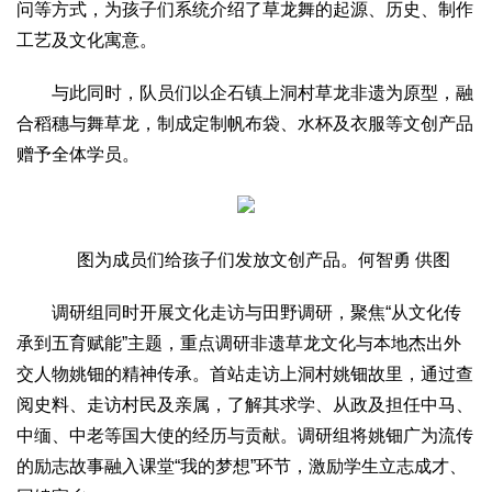
问等方式，为孩子们系统介绍了草龙舞的起源、历史、制作
2017
2016
2015
2018
2019
工艺及文化寓意。
关于我们
与此同时，队员们以企石镇上洞村草龙非遗为原型，融
杂志简介
杂志编委会
组织机构
联系我们
智慧中国动态
合稻穗与舞草龙，制成定制帆布袋、水杯及衣服等文创产品
智慧城市
赠予全体学员。
全景中国
智慧旅游
智慧教育
智慧医疗
智慧交通
智慧环保
智慧会客厅
县域经济
城乡建设
乡村振兴
康养
图为成员们给孩子们发放文创产品。何智勇 供图
工作动态
康养思语
明星老人
项目介绍
县域经济
调研组同时开展文化走访与田野调研，聚焦“从文化传
成果展示
政策发布
视频播报
工程案例
康养智库
承到五育赋能”主题，重点调研非遗草龙文化与本地杰出外
合作伙伴
交人物姚钿的精神传承。首站走访上洞村姚钿故里，通过查
阅史料、走访村民及亲属，了解其求学、从政及担任中马、
中缅、中老等国大使的经历与贡献。调研组将姚钿广为流传
的励志故事融入课堂“我的梦想”环节，激励学生立志成才、