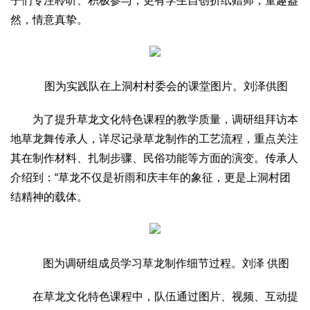
子们专注聆听、积极参与，更有学生自创折纸赠师，童趣盎
生态
然，情意真挚。
生态文明
能源资源
环境保护
地方生态
休闲旅游
视频
访谈
动态
图为实践队在上洞村村委会的课堂图片。刘泽供图
地方
为了提升草龙文化特色课程的教学质量，调研组拜访本
京
津
冀
晋
蒙
辽
吉
黑
沪
苏
浙
皖
闽
地草龙舞传承人，详尽记录草龙制作的工艺流程，重点关注
赣
鲁
豫
鄂
湘
粤
桂
琼
渝
川
黔
滇
藏
其在制作材料、扎制步骤、民俗功能等方面的演变。传承人
介绍到：“草龙不仅是祈雨和庆丰年的象征，更是上洞村团
陕
甘
青
宁
新
港
澳
台
结精神的载体。
智库
智库建设
智库专家
智库战略
智库之声
信息
图为调研组成员学习草龙制作细节过程。刘泽 供图
地方动态
地方强音
在草龙文化特色课程中，队伍通过图片、视频、互动提
在线期刊