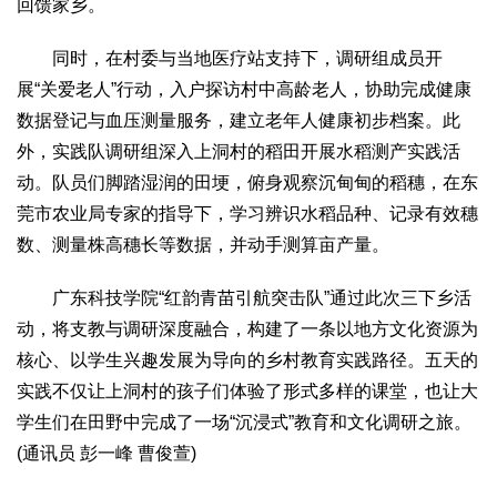
回馈家乡。
同时，在村委与当地医疗站支持下，调研组成员开
展“关爱老人”行动，入户探访村中高龄老人，协助完成健康
数据登记与血压测量服务，建立老年人健康初步档案。此
外，实践队调研组深入上洞村的稻田开展水稻测产实践活
动。队员们脚踏湿润的田埂，俯身观察沉甸甸的稻穗，在东
莞市农业局专家的指导下，学习辨识水稻品种、记录有效穗
数、测量株高穗长等数据，并动手测算亩产量。
广东科技学院“红韵青苗引航突击队”通过此次三下乡活
动，将支教与调研深度融合，构建了一条以地方文化资源为
核心、以学生兴趣发展为导向的乡村教育实践路径。五天的
实践不仅让上洞村的孩子们体验了形式多样的课堂，也让大
学生们在田野中完成了一场“沉浸式”教育和文化调研之旅。
(通讯员 彭一峰 曹俊萱)