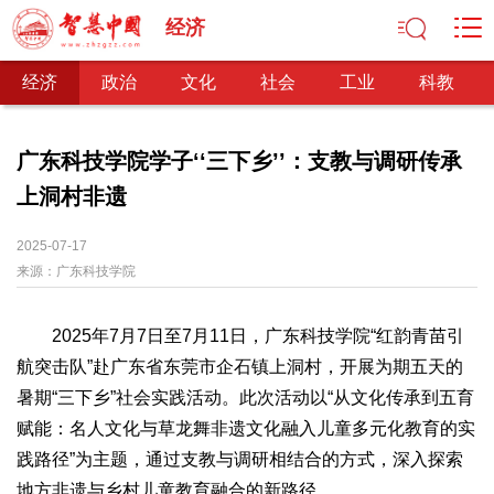
经济
经济
政治
文化
社会
工业
科教
广东科技学院学子‘‘三下乡’’：支教与调研传承
上洞村非遗
经济
经济观察
产业纵横
区域经济
新锐视点
发展理念
2025-07-17
来源：
经济转型
广东科技学院
供给侧改革
政治
2025年7月7日至7月11日，广东科技学院“红韵青苗引
深化改革
依法治国
司法公正
民主政治
观察思考
航突击队”赴广东省东莞市企石镇上洞村，开展为期五天的
网文推荐
暑期“三下乡”社会实践活动。此次活动以“从文化传承到五育
赋能：名人文化与草龙舞非遗文化融入儿童多元化教育的实
文化
践路径”为主题，通过支教与调研相结合的方式，深入探索
中华文化
核心价值
文化产业
文化事业
艺术百家
地方非遗与乡村儿童教育融合的新路径。