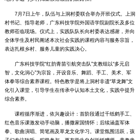
文化观察
智海钩沉
7月7日上午，队伍与上洞村委联合举办开班仪式。上洞
社会
村书记、指导老师，广东科技学院外国语学院副院长及多位
社会治理
社会保障
城乡发展
民生建设
教师莅临现场。仪式上，实践队队长向村委表达感谢，并向
工业
全体学生及村民阐述本次社会实践的课程内容与服务宗旨，
装备制造
智能制造
制造2025
大国工匠
表达扎根乡村、服务儿童的实践决心。
科教
广东科技学院“红韵青苗引航突击队”支教组以“多元启
科技观察
创新前沿
智慧教育
职业教育
智，文化润心”为宗旨，开设音乐、舞蹈、手工、美术、军
三农
体拳等综合素养课程。特色教学是将上洞村非遗“草龙舞”文
智慧农业
智慧乡村
基层之声
化引入课堂，引导学生在传承中认知本土文化，实践中提升
综合素养。
国防
国防建设
军民融合
兵器装备
军营风采
课程循序渐进，依兴趣设计：首阶段通过千纸鹤手工、
红色音乐课激发动手动脑，播撒家国情怀；后续涵盖军体
国际
拳、歌曲演唱、简笔画及草龙文化学习。课堂氛围活跃，孩
中国与世界
国际视点
国际合作
他山之石