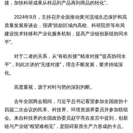
接，加快科研成果从样品到产品再到商品的转化”。
2017
2016
2015
2018
2019
2024年9月，主持召开全面推动黄河流域生态保护和高
关于我们
质量发展座谈会，强调“鼓励区域内高校、科研院所等布局
杂志简介
杂志编委会
组织机构
联系我们
智慧中国动态
建设技术转移和产业化服务机制，提高产业链创新链协同水
智慧城市
平”。
全景中国
智慧旅游
智慧教育
智慧医疗
智慧交通
对于二者的关系，从“有机衔接”“精准对接”“提高协同水
智慧环保
智慧会客厅
县域经济
城乡建设
乡村振兴
平”，到此次讲的“无缝对接”，理念不断发展，要求持续深
康养
化。
工作动态
康养思语
明星老人
项目介绍
县域经济
高度重视，源于对时与势的深刻判断。
成果展示
政策发布
视频播报
工程案例
康养智库
合作伙伴
去年全国两会期间，习近平总书记看望参加全国政协十
四届二次会议的民革、科技界、环境资源界委员并参加联组
会。来自科技界的全国政协委员赵宇亮在发言中提到，创新
链与产业链“相望难相见”，是阻碍新质生产力形成的卡点。