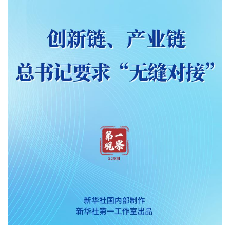
文化观察
智海钩沉
社会
社会治理
社会保障
城乡发展
民生建设
工业
装备制造
智能制造
制造2025
大国工匠
科教
科技观察
创新前沿
智慧教育
职业教育
三农
智慧农业
智慧乡村
基层之声
国防
国防建设
军民融合
兵器装备
军营风采
国际
中国与世界
国际视点
国际合作
他山之石