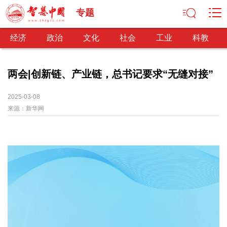
专题
经济
政治
文化
社会
工业
科教
两会|创新链、产业链，总书记要求“无缝对接”
经济
2025-03-08
来源：
新华网
经济观察
产业纵横
区域经济
新锐视点
发展理念
经济转型
供给侧改革
政治
深化改革
依法治国
司法公正
民主政治
观察思考
网文推荐
文化
中华文化
核心价值
文化产业
文化事业
艺术百家