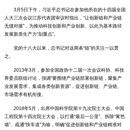
生态
3月5日下午，习近平总书记在参加他所在的十四届全国
生态文明
能源资源
环境保护
地方生态
休闲旅游
人大三次会议江苏代表团审议时指出，“让创新链和产业链
无缝对接”，为推动科技创新和产业创新、以此为基本路径
视频
发展新质生产力“划重点”。
访谈
动态
地方
党的十八大以来，总书记对这两条“链”的关注一以贯
之。
京
津
冀
晋
蒙
辽
吉
黑
沪
苏
浙
皖
闽
赣
鲁
豫
鄂
湘
粤
桂
琼
渝
川
黔
滇
藏
2013年3月，参加全国政协十二届一次会议科协、科技
陕
甘
青
宁
新
港
澳
台
界委员联组讨论，强调“要围绕产业链部署创新链，聚集产
业发展需求，集成各类创新资源”，促进创新链、产业链、
智库
市场需求有机衔接。
智库建设
智库专家
智库战略
智库之声
信息
2018年5月，出席中国科学院第十九次院士大会、中国
地方动态
地方强音
工程院第十四次院士大会，以打通“最后一公里”、拆除“篱笆
墙”、疏通“快车道”为喻，明确“促进创新链和产业链精准对
在线期刊